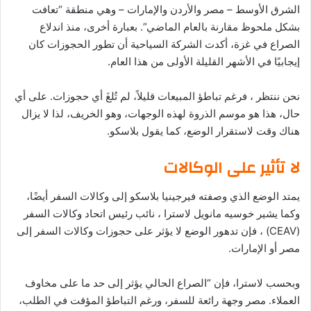
الشرق الأوسط – مصر والأردن والإمارات – وهي منطقة “تعافت
بشكل ملحوظ مقارنة بالعام الماضي”. بعبارة أخرى، منذ اندلاع
الصراع في غزة، أكدت الشركة السياحية أن تطور الحجوزات كان
إيجابيًا في الأشهر القليلة الأولى من هذا العام.
نحن ننتظر ، فرغم تباطؤ المبيعات قليلاً، لم تُلغَ أي حجوزات. على أي
حال، هذا هو موسم الذروة لهذه الوجهات، وهو الخريف، لذا لا يزال
هناك وقت لاستقرار الوضع، كما يقول بلاسكو.
لا تأثير على الوكالات
يمتد الوضع الذي وصفته فيرجينيا بلاسكو إلى وكالات السفر أيضًا،
وكما يشير خوسيه مانويل لاسترا ، نائب رئيس اتحاد وكالات السفر
(CEAV) ، فإن تدهور الوضع لا يؤثر على حجوزات وكالات السفر إلى
مصر أو الإمارات.
وبحسب لاسترا، فإن “الصراع الحالي يؤثر إلى حد ما على مخاوف
العملاء. مصر وجهة رائعة للسفر، ورغم التباطؤ المؤقت في الطلب،