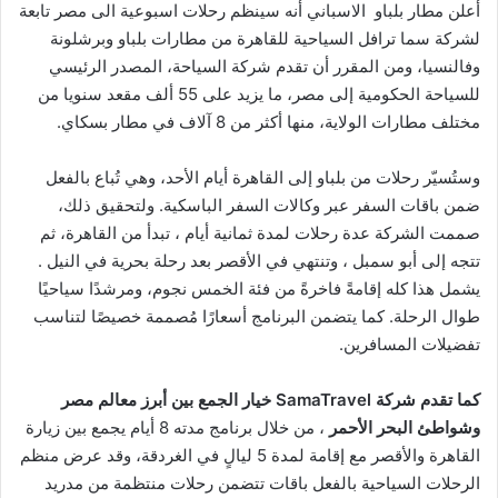
أعلن مطار بلباو الاسباني أنه سينظم رحلات اسبوعية الى مصر تابعة
لشركة سما ترافل السياحية للقاهرة من مطارات بلباو وبرشلونة
وفالنسيا، ومن المقرر أن تقدم شركة السياحة، المصدر الرئيسي
للسياحة الحكومية إلى مصر، ما يزيد على 55 ألف مقعد سنويا من
مختلف مطارات الولاية، منها أكثر من 8 آلاف في مطار بسكاي.
وستُسيّر رحلات من بلباو إلى القاهرة أيام الأحد، وهي تُباع بالفعل
ضمن باقات السفر عبر وكالات السفر الباسكية. ولتحقيق ذلك،
صممت الشركة عدة رحلات لمدة ثمانية أيام ، تبدأ من القاهرة، ثم
تتجه إلى أبو سمبل ، وتنتهي في الأقصر بعد رحلة بحرية في النيل .
يشمل هذا كله إقامةً فاخرةً من فئة الخمس نجوم، ومرشدًا سياحيًا
طوال الرحلة. كما يتضمن البرنامج أسعارًا مُصممة خصيصًا لتناسب
تفضيلات المسافرين.
كما تقدم شركة
SamaTravel
خيار الجمع بين أبرز معالم مصر
وشواطئ البحر الأحمر
، من خلال برنامج مدته 8 أيام يجمع بين زيارة
القاهرة والأقصر مع إقامة لمدة 5 ليالٍ في الغردقة، وقد عرض منظم
الرحلات السياحية بالفعل باقات تتضمن رحلات منتظمة من مدريد