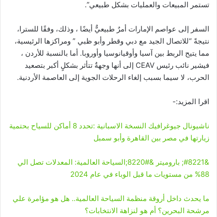
تستمر المبيعات والعمليات بشكل طبيعي”.
السفر إلى عواصم الإمارات أمرٌ طبيعيٌّ أيضًا ، وذلك، وفقًا للسترا،
نتيجةً “للاتصال الجيد مع دبي وقطر وأبو ظبي ” ومراكزها الرئيسية،
مما يتيح الربط بين آسيا وأوقيانوسيا وأوروبا. أما بالنسبة للأردن ،
فيشير نائب رئيس CEAV إلى أنها وجهةٌ تتأثر بشكلٍ أكبر بتصعيد
الحرب، لا سيما بسبب إلغاء الرحلات الجوية إلى العاصمة الأردنية.
اقرا المزيد:-
ناشيونال جيوغرافيك النسخة الاسبانية :تحدد 8 أماكن للسياح بحتمية
زيارتها في مصر بين القاهرة وأبو سمبل
&#8221; باروميتر &#8220;السياحة العالمية: المعدلات تصل الي
88% من مستويات ما قبل الوباء في عام 2024
ما يحدث داخل أروقة منظمة السياحة العالمية.. هل هو مؤامرة علي
مرشحة البحرين؟ أم هو لنزاهة الانتخابات؟