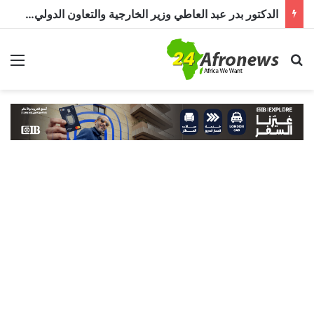
الدكتور بدر عبد العاطي وزير الخارجية والتعاون الدولي المصري في حوار خاص لـ«أفرو نيوز 24»: مصر تولي الأزمة السودانية أولوية خاصة
بحث عن
الق