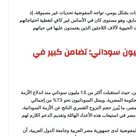
ياجات بشكل يومي، تواجه المفوضية تحديات غير مسبوقة، إذ
بق، وهو مستوى كان في الأساس غير كافٍ لتغطية احتياجاتهم
حيوية لآلاف اللاجئين الذين يعتمدون عليها في حياتهم
ستضيف أكثر من 1.5 مليون سوداني: تضامن كبير في
تُعد مصر اليوم الدولة الأكبر استضافةً للاجئين السودانيين، حيث استقبلت أكثر من 1.5 مليون سوداني منذ اندلاع الأزمة
في السودان، وفقًا للإحصاءات الرسمية الصادرة عن الحكومة المصرية. ويمثل السودانيون نحو 73% من إجمالي
، ما يُبرز حجم النزوح القسري الناتج عن الأزمة السودانية،
صر في استيعاب هذه الأعداد الهائلة وتقديم الدعم اللازم لهم.
مفوضية لدى جمهورية مصر العربية وجامعة الدول العربية، أن