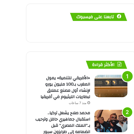
تابعنا على فيسبوك
الأكثر قراءة
«الأفريقي للتنمية» يمول
المغرب بـ100 مليون يورو
لإنشاء أول مصنع عملاق
لبطاريات الليثيوم في أفريقيا
منذ 7 ساعات
محمد صلاح يشعل تركيا..
استقبال جماهيري حافل وترحيب
بـ”الملك المصري” قبل
انضمامه إلى طرابزون سبور