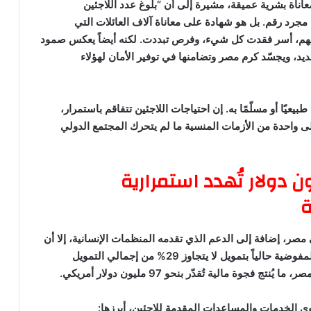
ناة بشرية عميقة، مشيرة إلى أن “بلوغ عدد اللاجئين
رد رقم. بل هو شهادة على معاناة آلاف العائلات التي
ويهم، أسر فقدت كل شيء، وفرص تبددت. لكنه أيضاً يعكس صمود
يد، ويجسّد كرم مصر وتضامنها في توفير الأمان لهؤلاء
طبيعيًا أو مسلّمًا به. إن احتياجات اللاجئين تتفاقم باستمرار،
لى واحدة من الأزمات المنسية ما لم يتحرك المجتمع الدولي
يلية بقيمة 97 مليون دولار تُهدد استمرارية
ة
 مصر، إضافة إلى الدعم الذي تقدمه المنظمات الإنسانية، إلا أن
حجم التحديات يفوق بكثير الإمكانيات المتاحة. وتعمل المفوضية حالياً بتمويل لا يتجاوز 29% من إجمالي التمويل
وة مالية تُقدّر بنحو 97 مليون دولار أمريكي.
 الخدمات والمساعدات المقدمة للاجئين، أبرزها: