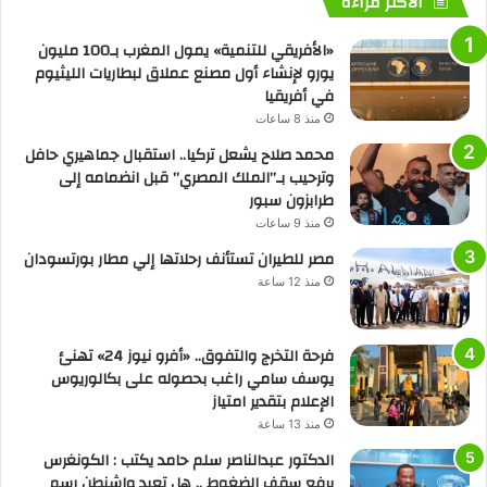
الأكثر قراءة
«الأفريقي للتنمية» يمول المغرب بـ100 مليون
يورو لإنشاء أول مصنع عملاق لبطاريات الليثيوم
في أفريقيا
منذ 8 ساعات
محمد صلاح يشعل تركيا.. استقبال جماهيري حافل
وترحيب بـ”الملك المصري” قبل انضمامه إلى
طرابزون سبور
منذ 9 ساعات
مصر للطيران تستأنف رحلاتها إلي مطار بورتسودان
منذ 12 ساعة
فرحة التخرج والتفوق.. «أفرو نيوز 24» تهنئ
يوسف سامي راغب بحصوله على بكالوريوس
الإعلام بتقدير امتياز
منذ 13 ساعة
الدكتور عبدالناصر سلم حامد يكتب : الكونغرس
يرفع سقف الضغوط .. هل تعيد واشنطن رسم