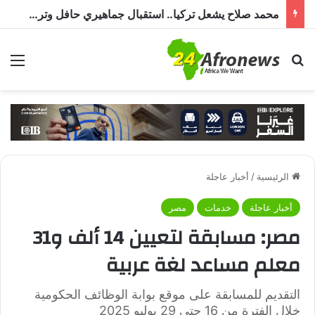
محمد صلاح يشعل تركيا.. استقبال جماهيري حافل وترحيب بـ”الملك المصري” قبل انضمامه إلى طرابزون سبور
بحث عن
الق
الرئيسية
/
أخبار عاجلة
أخبار عاجلة
خدمات
مصر
مصر: مسابقة لتعيين 14 ألف و31
معلم مساعد لغة عربية
التقديم للمسابقة على موقع بوابة الوظائف الحكومية
خلال الفترة من 16 حتى 29 يوليو 2025