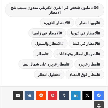
36 مليون شخص في القرن الافريقي مددون بسبب شح
الامطار
اثيوبيا امطار
الامطار الغزيرة
الامطار في إثيوبيا
الامطار في زامبيا
الامطار في كينيا
الامطار والسيول
الصومال امطار وفيضانات
امطار
امطار غزيره
امطار غزيره على شمال ليبيا
امطار فوق المعتاد
هطول امطار
لينكدإن
‏Tumblr
بينتيريست
‏Reddit
‏VKontakte
مشاركة عبر البريد
طباعة