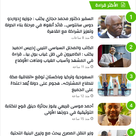
الأكثر قراءة
السفير دكتور محمد حجازي يكتب : جوزيه إدواردو
دوس سانتوس… قائد أنغولا في مرحلة بناء الدولة
وتعزيز الشراكة مع القاهرة
منذ 8 ساعات
الكاتب والمحلل السياسي الليبي إدريس احميد
يكتب : الكاميرون في ظل غياب بول بيا… قراءة
في المشهد وأسباب الغياب ومآلات الأوضاع
منذ 11 ساعة
السعودية وتركيا وباكستان توقع «اتفاقية مكة
للدفاع المشترك».. هجوم على دولة يُعد اعتداءً
على الجميع
منذ 12 ساعة
أحمد موسى قريعي يفوز بجائزة دينق قوج للكتابة
التوثيقية في دورتها الأولى
منذ 15 ساعة
وزير النقل المصري يبحث مع وزيري البنية التحتية