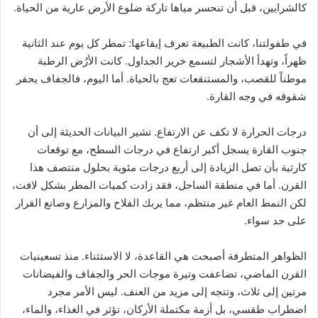
كالشرايين، قبل أن تنحسر مياها تاركة ضلوع الأرض عارية من الحياة.
في طفولتنا، كانت الطبيعة تعرف إيقاعها: تمطر كل يوم عند الثانية
ظهراً، وتهدأ الأشجار لتسمع خرير الجداول. كانت الأرُض الرطبة
موطناً للقصب، والمستنقعات تعج بالحياة. أما اليوم، فالجفاف يحفر
شقوقه في وجه القارة.
درجات الحرارة لا تكف عن الارتفاع. تشير البيانات الحديثة إلى أن
جنوب القارة يسجل أكبر ارتفاع في درجات السطح، مع توقعات
كارثية بأن تصل الزيادة إلى أربع درجات مئوية بحلول منتصف هذا
القرن. أما في منطقة الساحل، فقد زادت كميات المطر بشكل لافت،
لكن النمط العام غير منتظم، مما يربك الفلاح والمزارع وصانع القرار
على حد سواء.
الظواهر المتطرفة أصبحت هي القاعدة، لا الاستثناء. منذ تسعينيات
القرن الماضي، تضاعفت وتيرة موجات الحر والجفاف والفيضانات
مرتين إلى ثلاث، وتتجه إلى مزيد من العنف. ليس الأمر مجرد
اضطراب طقسي، بل أزمة مكتملة الأركان، تؤثر في الغذاء، والماء،