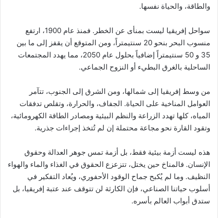
والطاقة، والحياة نفسها.
سواحل إفريقيا ليست بمنأى عن الخطر. فمنذ عام 1900، ارتفع
منسوب البحر بنحو 20 سنتيمتراً، ومن المتوقع أن يقفز إلى ما بين
35 و 50 سنتيمتراً إضافياً بحلول عام 2050، مما يهدد المجتمعات
الساحلية بالغرق البطيء أو النزوح الجماعي.
من وسط إفريقيا إلى شمالها، ومن الشرق إلى الجنوب، تتآمر
العوامل المناخية على الحياة. الجفاف، والحرارة، وتقلص تدفقات
المياه، كلها تهدد الزراعة والنظم البيئية ومصادر الطاقة الكهرومائية،
وتقود القارة نحو مجاعة محتملة إن لم تُتخذ إجراءات جذرية.
هذه ليست أزمة بيئية فقط، بل أزمة تمس جوهر العدالة وحقوق
الإنسان. فالمناخ حين يختل، تتزعزع الحقوق في الغذاء والماء والهواء
النظيف. وما لم يُكبح جماح الوقود الأحفوري، ويُعاد التفكير في
أسلوب حياتنا الصناعي، فإن الكارثة لن تتوقف عند عتبة إفريقيا، بل
ستدق أبواب العالم بأسره.