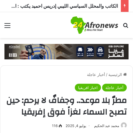
الكاتب والمحلل السياسي الليبي إدريس احميد يكتب : الكاميرون في ظل غياب بول بيا… قراءة في المشهد وأسباب الغياب ومآلات الأوضاع
بحث عن
الق
الرئيسية
/
أخبار عاجلة
أخبار عاجلة
اخبار افريقيا
مطرٌ بلا موعد.. وجفافٌ لا يرحم: حين
تصبح السماء لغزاً فوق إفريقيا
محمد عبد الحكيم
يوليو 4, 2025
116