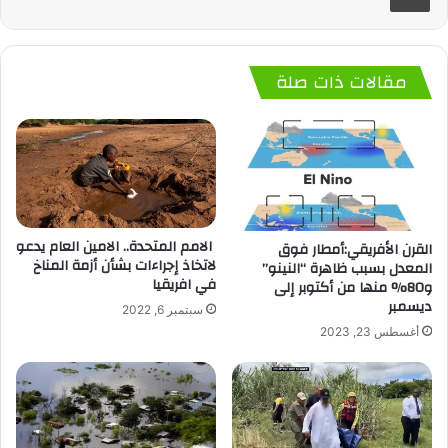
مقالات ذات صلة
الامم المتحدة.. الامين العام يدعو
القرن الأفريقي:أمطار فوق
لاتخاذ إجراءات بشأن أزمة المناخ
المعدل بسبب ظاهرة “النينو”
في افريقيا
و80% منها من أكتوبر إلى
ديسمبر
سبتمبر 6, 2022
أغسطس 23, 2023