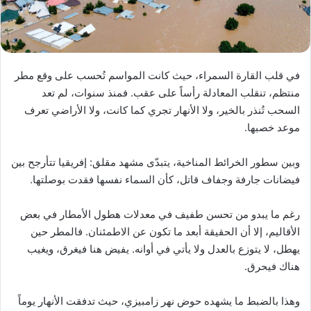
في قلب القارة السمراء، حيث كانت المواسم تُحسب على وقع مطر
منتظم، تنقلب المعادلة رأساً على عقب. فمنذ سنوات، لم تعد
السحب تُنذر بالخير، ولا الأنهار تجري كما كانت، ولا الأراضي تعرف
موعد خصبها.
وبين سطور الخرائط المناخية، يتبدّى مشهد مقلق: إفريقيا تتأرجح بين
فيضانات جارفة وجفاف قاتل، كأن السماء نفسها فقدت بوصلتها.
رغم ما يبدو من تحسن طفيف في معدلات هطول الأمطار في بعض
الأقاليم، إلا أن الحقيقة أبعد ما تكون عن الاطمئنان. فالمطر حين
يهطل، لا يتوزع بالعدل ولا يأتي في أوانه. يفيض هنا فيغرق، ويغيب
هناك فيحرق.
وهذا بالضبط ما يشهده حوض نهر زامبيزي، حيث تدفقت الأنهار يوماً