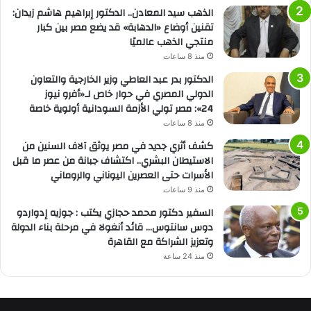
الذهب سيد المعادن.. الدكتور إبراهيم هاشم زيدان:
تقنين أوضاع «الدهابة» قد يضع مصر بين كبار
منتجي الذهب عالميًا
منذ 8 ساعات
الدكتور بدر عبد العاطي وزير الخارجية والتعاون
الدولي المصري في حوار خاص لـ«أفرو نيوز
24»: مصر تولي الأزمة السودانية أولوية خاصة
منذ 8 ساعات
كشف أثري جديد في مصر يوثق آلاف السنين من
الاستيطان البشري.. اكتشاف جبانة من عصر ما قبل
الأسرات حتى العصرين اليوناني والروماني
منذ 9 ساعات
السفير دكتور محمد حجازي يكتب : جوزيه إدواردو
دوس سانتوس… قائد أنغولا في مرحلة بناء الدولة
وتعزيز الشراكة مع القاهرة
منذ 24 ساعة