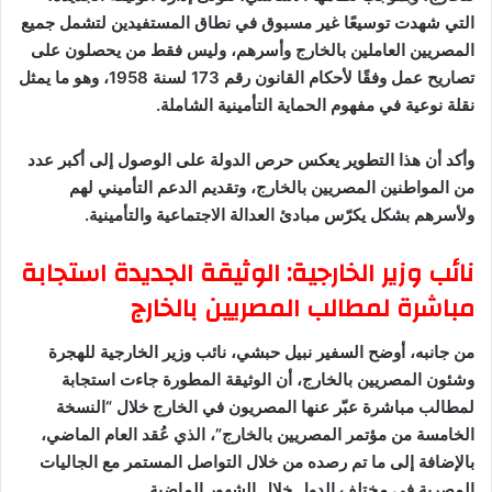
التي شهدت توسيعًا غير مسبوق في نطاق المستفيدين لتشمل جميع
المصريين العاملين بالخارج وأسرهم، وليس فقط من يحصلون على
تصاريح عمل وفقًا لأحكام القانون رقم 173 لسنة 1958، وهو ما يمثل
نقلة نوعية في مفهوم الحماية التأمينية الشاملة.
وأكد أن هذا التطوير يعكس حرص الدولة على الوصول إلى أكبر عدد
من المواطنين المصريين بالخارج، وتقديم الدعم التأميني لهم
ولأسرهم بشكل يكرّس مبادئ العدالة الاجتماعية والتأمينية.
نائب وزير الخارجية: الوثيقة الجديدة استجابة
مباشرة لمطالب المصريين بالخارج
من جانبه، أوضح السفير نبيل حبشي، نائب وزير الخارجية للهجرة
وشئون المصريين بالخارج، أن الوثيقة المطورة جاءت استجابة
لمطالب مباشرة عبّر عنها المصريون في الخارج خلال “النسخة
الخامسة من مؤتمر المصريين بالخارج”، الذي عُقد العام الماضي،
بالإضافة إلى ما تم رصده من خلال التواصل المستمر مع الجاليات
المصرية في مختلف الدول خلال الشهور الماضية.