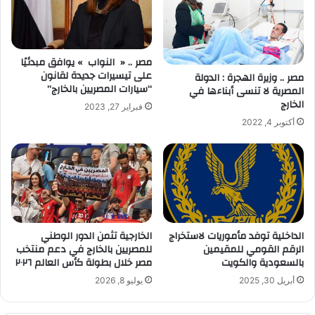
مصر .. « النواب » يوافق مبدئيًا
على تيسيرات جديدة لقانون
مصر .. وزيرة الهجرة : الدولة
“سيارات المصريين بالخارج”
المصرية لا تنسى أبناءها في
الخارج
فبراير 27, 2023
أكتوبر 4, 2022
الداخلية توفد مأموريات لاستخراج
الخارجية تثمن الدور الوطني
الرقم القومي للمقيمين
للمصريين بالخارج في دعم منتخب
بالسعودية والكويت
مصر خلال بطولة كأس العالم ٢٠٢٦
أبريل 30, 2025
يوليو 8, 2026