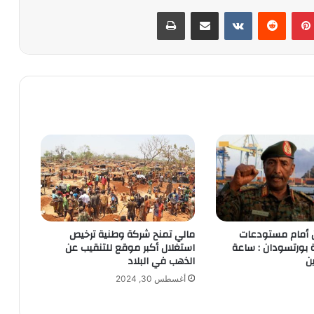
بينتيريست
‏Reddit
‏VKontakte
مشاركة عبر البريد
طباعة
من أمام مستودعات
مالي تمنح شركة وطنية ترخيص
 بورتسودان : ساعة
استغلال أكبر موقع للتنقيب عن
ن
الذهب في البلاد
أغسطس 30, 2024