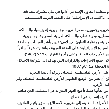
و منظمة التعاون الإسلامي أدانوا في بيان مشترك مصادقة
ـ”السيادة الإسرائيلية” على الضفة الغربية الفلسطينية
رين، وجمهورية مصر العربية، وجمهورية إندونيسيا، والمملكة
 فلسطين، ودولة قطر، والمملكة العربية السعودية، وجمهورية
العربية، ومنظمة التعاون الإسلامي؛ تدين بأشد العبارات مصادقة
يادة الإسرائيلية” على الضفة الغربية ، واعتبرته خرقاً سافراً
ومرفوضاً للقانون الدولي، وانتهاكاً صارخاً لقرارات مجلس الأمن ذات الصلة، وعلى رأسها القرارات 242 (1967)،
لتي تؤكد جميعها بطلان جميع الإجراءات والقرارات التي تهدف إلى شرعنة الاحتلال،
حتلة منذ عام 1967.
 على الأرض الفلسطينية المحتلة، وتؤكد أن هذا التحرك
يمكن أن يغير من الوضع القانوني للأرض الفلسطينية المحتلة، وفي
تلك الأرض.
من شأنها فقط تأجيج التوتر المتزايد في المنطقة، الذي تفاقم
كارثة إنسانية في القطاع.
لأطراف المعنية، إلى ضرورة الاضطلاع بمسؤولياتهم القانونية
 غير القانونية الهادفة إلى فرض أمر واقع بالقوة، وتقويض