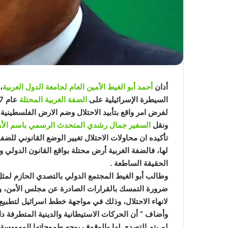
أدان
أحمد أبو الغيط الأمين العام لجامعة الدول العربية
،
السيطرة الإسرائيلية على
الضفة الغربية المحتلة
لفرض امر واقع بتأبيد الاحتلال وضم الارض الفلسطينية ا
ونقل
السفير جمال رشدي المتحدث الرسمي باسم الأمين 
تأكيده ان محاولات الاحتلال تغيير الوضع القانوني للضف
لها، فالضفة الغربية أرض محتلة بواقع القانون الدولي 
الحقيقة الساطعة .
وطالب أبو الغيط المجتمع الدولي بالتصدي الحازم لمثل 
لانهاء الاحتلال، وذلك في مواجهة خطط اسرائيل لتطبيع و
وأضاف ” أن الحركات الاستيطانية والدينية المتطرفة دا
لم يتم التصدي لها والوقوف بوجه طموحاتها المهووسة.