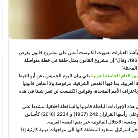
بأشد العبارات تصويت الكنيست أمس على مشروع قانون بفرض
عام 1967، وقال” إن مشروع القانون يمثل حلقة في خطة متواصلة
لمحتلة”.
العام للجامعة العربية
،في بيان اليوم الخميس ،عن أبو الغيط
ة الغربية، بما فيها القدس الشرقية، مرفوضة ولا اساس قانونيا
وباعتراف الأمم المتحدة، وقوانين الكنيست لن تغير شيئا في هذه
هذه الإجراءات الباطلة قانونيا والساقطة اخلاقيا، مشددا على
ضرورة التمسك بالقرارات الصادرة عن مجلس الأمن، وعلى رأسها القراران 242 (1967) و 2234 (2016) كأساس
ضعية الاحتلال القانونية عبر ضم الضفة الغربية.
خل اسرائيل ستقود المنطقة كلها الى مواجهات دينية كارثية إذا