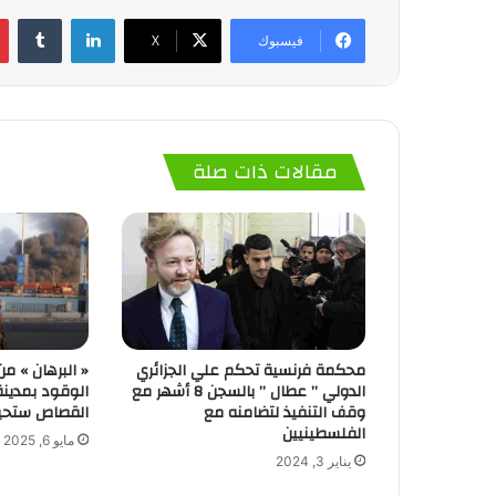
لينكدإن
‏Tumblr
فيسبوك
‫X
مقالات ذات صلة
محكمة فرنسية تحكم علي الجزائري
« البرهان » 
الدولي ” عطال ” بالسجن 8 أشهر مع
الوقود بمدينة
وقف التنفيذ لتضامنه مع
القصاص ستحي
الفلسطينيين
مايو 6, 2025
يناير 3, 2024