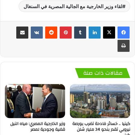
لقاء وزير الخارجية مع الجالية المصرية في السنغال
لينكدإن
‏Tumblr
بينتيريست
‏Reddit
‏VKontakte
مشاركة عبر البريد
طباعة
مقالات ذات صلة
كينيا .. خسائر فادحة تضرب بورصة
وزير الخارجية المصري: مياه النيل
نيروبي تقدر بنحو 34 مليار شلن
قضية وجودية لمصر