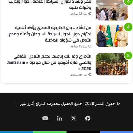
مصر وتشاد تعززان الشراكة الصحية.. دواء وتدريب
وخبرات طبية
منذ 13 ساعة
من تشاد .. وزير الخارجية المصري يؤكد أهمية
احترام دول الجوار لسيادة السودان وأمنه وعدم
التدخل في شؤونه الداخلية
منذ 15 ساعة
التجاري وفا بنك إيجيبت يدعم التبادل الثقافي
والفني قارة أفريقيا من خلال مبادرة « JamSalam
2026 »
منذ 15 ساعة
© حقوق النشر 2026، جميع الحقوق محفوظة لموقع أفرو نيوز |
فيسبوك
‫X
لينكدإن
‫YouTube