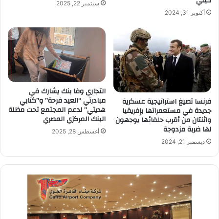
كيني
سبتمبر 22, 2025
أكتوبر 31, 2024
التجاري وفا بنك يشارك في
مبادرتي “العيد فرحة” و”كتابي
فرنسا تصيغ استراتيجية عسكرية
هديتي” لدعم المجتمع تحت مظلة
جديدة في مستعمراتها بإفريقيا
البنك المركزي المصري
واثنتان من أقرب حلفائها يوجهون
لها ضربة مزدوجة
أغسطس 28, 2025
ديسمبر 21, 2024