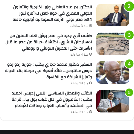
الدكتور بدر عبد العاطي وزير الخارجية والتعاون
الدولي المصري في حوار خاص لـ«أفرو نيوز
24»: مصر تولي الأزمة السودانية أولوية خاصة
منذ 3 ساعات
كشف أثري جديد في مصر يوثق آلاف السنين من
الاستيطان البشري.. اكتشاف جبانة من عصر ما قبل
الأسرات حتى العصرين اليوناني والروماني
منذ 4 ساعات
السفير دكتور محمد حجازي يكتب : جوزيه إدواردو
دوس سانتوس… قائد أنغولا في مرحلة بناء الدولة
وتعزيز الشراكة مع القاهرة
منذ 18 ساعة
الكاتب والمحلل السياسي الليبي إدريس احميد
يكتب : الكاميرون في ظل غياب بول بيا… قراءة
في المشهد وأسباب الغياب ومآلات الأوضاع
منذ 21 ساعة