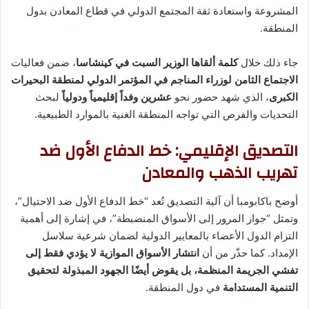
المشروعة واستعادة ثقة المجتمع الدولي في قطاع المعادن بدول
المنطقة.
جاء ذلك خلال
كلمة ألقاها الوزير السبت في كينشاسا
، ضمن فعاليات
الاجتماع الثامن لوزراء المناجم في المؤتمر الدولي لمنطقة البحيرات
الكبرى
، الذي شهد حضور نحو
عشرين وفداً إقليمياً ودولياً
لبحث
التحديات والفرص التي تواجه المنطقة الغنية بالموارد الطبيعية.
التصديق الإقليمي: خط الدفاع الأول ضد
تهريب الذهب والمعادن
أوضح باكابومبا أن آلية التصديق تُعد “خط الدفاع الأول ضد الاحتيال”،
وتمثل “جواز المرور إلى الأسواق المنضبطة”، في إشارة إلى أهمية
التزام الدول الأعضاء بالمعايير الدولية لضمان شرعية سلاسل
الإمداد. كما حذّر من أن
انتشار الأسواق الموازية لا يؤدي فقط إلى
تفشي الجريمة المنظمة، بل يقوض أيضًا الجهود المبذولة لتحقيق
التنمية المستدامة
في دول المنطقة.