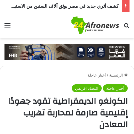
كشف أثري جديد في مصر يوثق آلاف السنين من الاستيطان البشري.. اكتشاف جبانة من عصر ما قبل الأسرات حتى العصرين اليوناني والروماني
بحث عن
الق
الرئيسية
/
أخبار عاجلة
أخبار عاجلة
اقتصاد افريقي
الكونغو الديمقراطية تقود جهودًا
إقليمية صارمة لمحاربة تهريب
المعادن