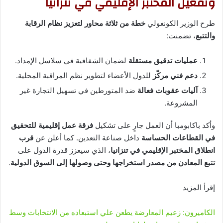
وتفعيل المختبر الإقليمي في تنزانيا
طرح الوزير الكونغولي
خطة من ثلاثة محاور لتعزيز نظام الرقابة
والتتبع
، تضمنت:
عمليات تدقيق مستقلة
لضمان الشفافية في سلاسل الإمداد.
دعم فني مركّز
للدول الأعضاء لتطوير نظم المراقبة المحلية.
آليات عقوبات فعالة
ضد المتورطين في تسهيل التجارة غير
المشروعة.
وأكد باكابومبا أن العمل جارٍ على تشكيل
فرقة عمل إقليمية للتحقيق
في القطاعات الحساسة
داخل صناعة التعدين. كما أعلن عن
قرب
انطلاق المختبر الإقليمي في تنزانيا
، الذي سيعزز قدرة الدول على
تتبع المعادن من مصدر استخراجها وحتى وصولها إلى السوق الدولية
.
إقرأ المزيد
الكاميرون: زعيم المعارضة يطعن علي استبعاده من الانتخابات وسط