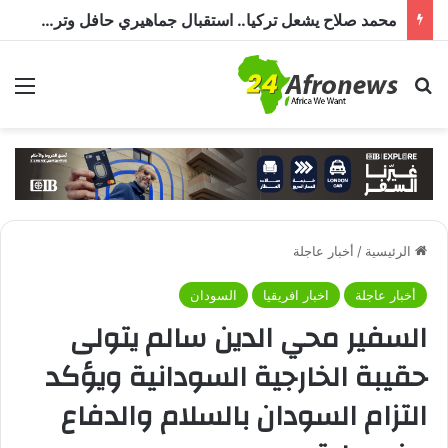
محمد صلاح يشعل تركيا.. استقبال جماهيري حافل وترحيب بـ”الملك المصري” قبل انضمامه إلى طرابزون سبور
بحث عن
الق
الرئيسية
/
أخبار عاجلة
أخبار عاجلة
اخبار افريقيا
السودان
السفير محي الدين سالم يتولى
حقيبة الخارجية السودانية ويؤكد
التزام السودان بالسلام والدفاع