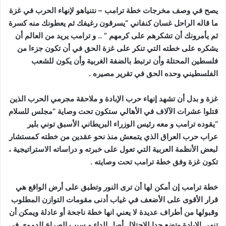
يصح في وصف مخرجات خطة ترامب – نتنياهو لإنهاء الحرب في غزة
ما قاله الراحل غسان كنفاني “يسرقون رغيفك ثم يعطونك منه كسرة
ثم يأمرونك أن تشكرهم على كرمهم ” .. و ترامب يريد من العالم أن
يشكره على خطته التي تنكر على غزة الحق في أن تكون جزءا من
فلسطين المحتلة وأن ترتبط بالضفة الغربية وأن يكون للشعب
الفلسطيني وحده الحق في تقرير مصيره .
غزة و بدل أن تشهد إنهاء حرب الإبادة و ملاحقة مجرمي الحرب الذين
قتلوا عشرات الآلاف في الأهالي ستكون تحت وصاية “مجلس للسلام
“يقوده ترامب و معه رئيس الوزراء البريطاني الأسبق توني بلير
عراب حرب العراق الذي يتمعش منذ نحو عقدين من خطته كمستشار
لبعض الأنظمة العربية التي تعول على خبرته و دراساته الاستراتيجية ،
تكون غزة وفق خطة ترامب تحت وصايته .
خطة ترامب إن أمكن لها أن ترى النور وتطبق على أرض الواقع هي
قرار الأقوى على الأضعف في غياب أدنى مقومات التوازن المطلوب
وقبولها من أطراف عديدة لا يعني انها خطة ناجحة أو عادلة ويمكن أن
تنهي الإبادة وتضع حدا للاحتلال أصل الداء و سبب الصراع الدموي في