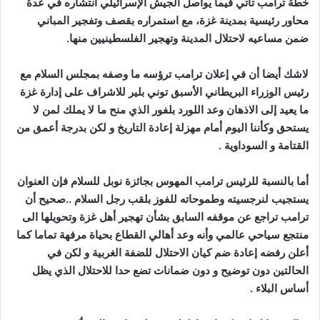
خطة ترامب تأتي فيما يواصل الجيش الإسرائيلي انتشاره في عدة
محاور رئيسية بمدينة غزة، مع استمراره بقصف وتفجير المباني
ضمن مساعيه لاحتلال المدينة وتهجير الفلسطينيين منها.
لاشك أيضا أن في إعلان ترامب ترؤسه ما وصفه بمجلس السلام مع
رئيس الوزراء البريطاني الأسبق توني بلير للاشراف على إدارة غزة
ما يعيد إلى الاذهان وعد اللورد بلفور الذي منح ما لا يملك لمن لا
يستحق وكأننا اليوم أمام مهزلة إعادة التاريخ و لكن بدرجة أعمق من
القتامة و السوداوية .
أما بالنسبة للرئيس ترامب المهوس بجائزة نوبل للسلام فإن العنوان
يستجيب لنرجسيته وطموحاته للفوز بلقب رجل السلام ..صحيح أن
ترامب تراجع عن موقفه السابق بشأن تهجير أهل غزة وتحويلها الى
منتجع سياحي عالمي وأنه وعد أهالي القطاع بحياة مرفهة تماما كما
أعلن رفضه إعادة ضم كيان الاحتلال للضفة الغربية و لكن في
الحالتين دون توضيح و دون ضمانات تضع حدا للاحتلال الذي يظل
أساس البلاء .