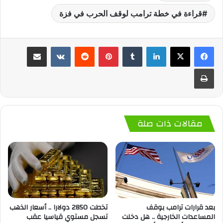
قراءة في خطة ترامب لوقف الحرب في فزة
لينكدإن
‏Tumblr
بينتيريست
‏Reddit
‏VKontakte
مشاركة عبر البريد
طباعة
مقالات ذات صلة
بعد قرارات ترامب بوقف
تخطت 2850 دولارا .. أسعار الذهب
المساعدات الخارجية .. هل دخلت
تسجل مستوي قياسيا عقب