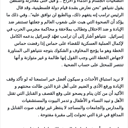
التضحيات الجسام و الدماء و الاراح .. و قبل حتى مغادرته واشنطن
يقول نتنياهو “نحن نعارض بشدة قيام دولة فلسطينية، وقد قال
الرئيس ترامب إنه يتفهم ذلك، وبالطبع لن نوافق عليه”.. وفي ذلك ما
يؤكد أن الصحوة التي هبت على شعوب العالم و جعلتها تستنفر ضد
الإبادة و ضد الاحتلال وتطالب بملاحقة و محاكمة مجرمي الحرب في
إسرائيل. نتنياهو أشار إلى أن ترامب تعهّد لإسرائيل بدعمه الكامل
لإكمال العملية العسكرية للقضاء على حماس إذا رفضت حماس
الخطة وهو ما يؤجج المخاوف و الشكوك بتوجه نتنياهو الى المناورة
لاجهاض الخطة التي وجب القول إنها ظالمة و غير متوازنة و أنها
تنتصر للمحتل على حساب الضحية .
لا نريد استباق الأحداث و سيكون أفضل خبر استمعنا له لو تأكد وقف
الإبادة ورفع الأذى و الضيم على أهل غزة الذين طالت محنتهم و
الأكيد أن من كان ينام و يصحو على وقع القصف و القنابل التي تقتل
الأهل و تبيد النساء و الأطفال و تدمر البيوت والمستشفيات
والمدارس والجامعات والمساجد لا ينتظر غير توقف صوت القنابل و
المدافع في غزة التي تحولت إلى مقبرة مفتوحة .