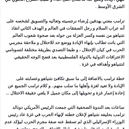
الشرق الأوسط .
ترامب معني بهدفين إرضاء نرجسيته وتعاليه والتسويق لشخصه على
أنه عراب السلام و رجل الصفقات في العالم و الهدف الثاني انقاذ
نتنياهو من نفسه وكسر العزلة من حوله بعد صحوة شعوب العالم
التي باتت تطالب بإنهاء الإبادة ووضع حد للاحتلال و ملاحقة مجرمي
الحرب في كيان الإحتلال ، و طبعا التصدي بطريقة مختلفة لتسونامي
الاعترافات الدولية بالدولة الفلسطينية بعد فضح الوجه الحقيقي
لنتنياهو وأهدافه في غزة .
خطة ترامب بالاضافة إلى ما سبق تكافئ نتنياهو وعصابته على
الإبادة ولا تعيد لغزة وأهلها ما سلب منهم.. و كلام ترامب الجميع عن
إعادة إعمار غزة و تحويلها إلى مكان جميل لا يلغي حقيقة الاحتلال …
ساعات بعد الندوة الصحفية التي جمعت الرئيس الأمريكي دونالد
ترامب بحليفه نتنياهو لإعلان خطته لإنهاء الحرب في غزة عاد رئيس
الوزراء الإسرائيلي الذي لم تسقط عنه صفة مجرم الحرب ليؤكد عدم
قبوله بقيام دولة فلسطينية في إطار الاتفاق و التبجح بنجاحه في