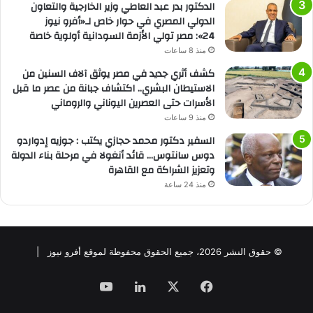
الدكتور بدر عبد العاطي وزير الخارجية والتعاون
الدولي المصري في حوار خاص لـ«أفرو نيوز
24»: مصر تولي الأزمة السودانية أولوية خاصة
منذ 8 ساعات
كشف أثري جديد في مصر يوثق آلاف السنين من
الاستيطان البشري.. اكتشاف جبانة من عصر ما قبل
الأسرات حتى العصرين اليوناني والروماني
منذ 9 ساعات
السفير دكتور محمد حجازي يكتب : جوزيه إدواردو
دوس سانتوس… قائد أنغولا في مرحلة بناء الدولة
وتعزيز الشراكة مع القاهرة
منذ 24 ساعة
© حقوق النشر 2026، جميع الحقوق محفوظة لموقع أفرو نيوز |
فيسبوك
‫X
لينكدإن
‫YouTube