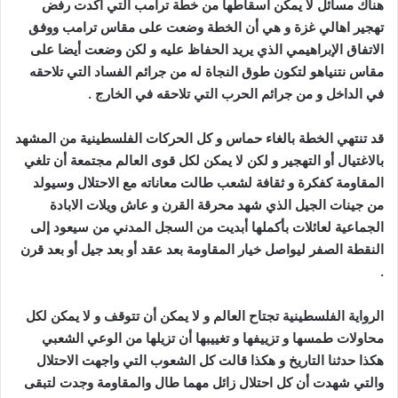
هناك مسائل لا يمكن اسقاطها من خطة ترامب التي أكدت رفض
تهجير اهالي غزة و هي أن الخطة وضعت على مقاس ترامب ووفق
الاتفاق الإبراهيمي الذي يريد الحفاظ عليه و لكن وضعت أيضا على
مقاس نتنياهو لتكون طوق النجاة له من جرائم الفساد التي تلاحقه
في الداخل و من جرائم الحرب التي تلاحقه في الخارج .
قد تنتهي الخطة بالغاء حماس و كل الحركات الفلسطينية من المشهد
بالاغتيال أو التهجير و لكن لا يمكن لكل قوى العالم مجتمعة أن تلغي
المقاومة كفكرة و ثقافة لشعب طالت معاناته مع الاحتلال وسيولد
من جينات الجيل الذي شهد محرقة القرن و عاش ويلات الابادة
الجماعية لعائلات بأكملها أبديت من السجل المدني من سيعود إلى
النقطة الصفر ليواصل خيار المقاومة بعد عقد أو بعد جيل أو بعد قرن
.
الرواية الفلسطينية تجتاح العالم و لا يمكن أن تتوقف و لا يمكن لكل
محاولات طمسها و تزييفها و تغييبها أن تزيلها من الوعي الشعبي
هكذا حدثنا التاريخ و هكذا قالت كل الشعوب التي واجهت الاحتلال
والتي شهدت أن كل احتلال زائل مهما طال والمقاومة وجدت لتبقى