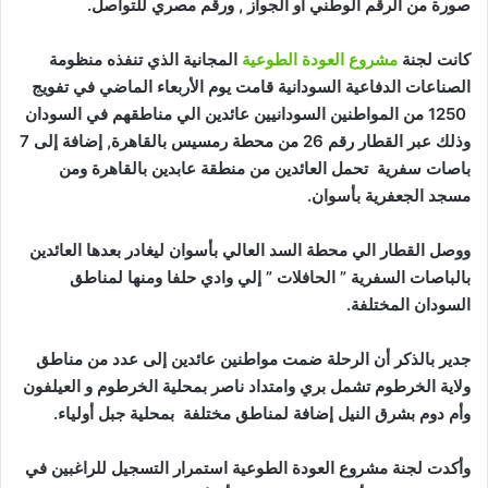
صورة من الرقم الوطني أو الجواز , ورقم مصري للتواصل.
كانت لجنة
مشروع العودة الطوعية
المجانية الذي تنفذه منظومة
الصناعات الدفاعية السودانية قامت يوم الأربعاء الماضي في تفويج
1250 من المواطنين السودانيين عائدين الي مناطقهم في السودان
وذلك عبر القطار رقم 26 من محطة رمسيس بالقاهرة, إضافة إلى 7
باصات سفرية تحمل العائدين من منطقة عابدين بالقاهرة ومن
مسجد الجعفرية بأسوان
.
ووصل القطار الي محطة السد العالي بأسوان ليغادر بعدها العائدين
بالباصات السفرية ” الحافلات ” إلي وادي حلفا ومنها لمناطق
السودان المختلفة
.
جدير بالذكر أن الرحلة ضمت مواطنين عائدين إلى عدد من مناطق
ولاية الخرطوم تشمل بري وامتداد ناصر بمحلية الخرطوم و العيلفون
وأم دوم بشرق النيل إضافة لمناطق مختلفة بمحلية جبل أولياء
.
وأكدت لجنة مشروع العودة الطوعية استمرار التسجيل للراغبين في