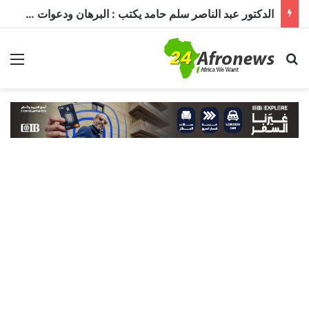
الدكتور عبد الناصر سلم حامد يكتب : البرهان ودعوات الترشيح.. قراءة في تحديات الحكم ومستقبل الدولة
بحث عن
الق