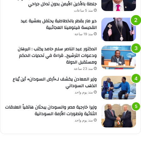
جلطة بالأذين الأيمن بدون تدخل جراحي
منذ 5 ساعات
دير مار بقطر بالخطاطبة يحتفل بعشية عيد
القديسة فيلومينا العجائبية
منذ 19 ساعة
الدكتور عبد الناصر سلم حامد يكتب : البرهان
ودعوات الترشيح.. قراءة في تحديات الحكم
ومستقبل الدولة
منذ 23 ساعة
وزير المعادن يكشف لـ«أرض السودان» أين يُباع
الذهب السوداني
منذ يوم واحد
وزيرا خارجية مصر والسودان يبحثان هاتفياً العلاقات
الثنائية وتطورات الأزمة السودانية
منذ يوم واحد