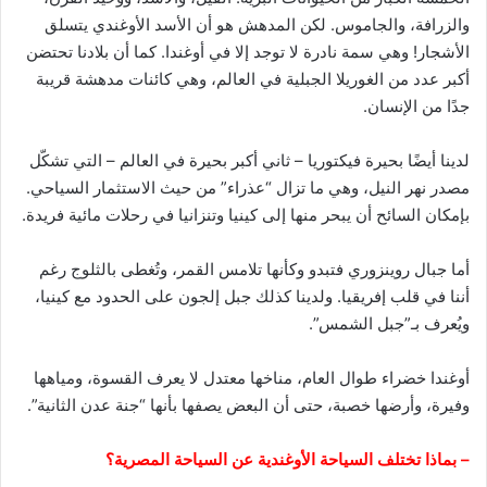
والزرافة، والجاموس. لكن المدهش هو أن الأسد الأوغندي يتسلق
الأشجار! وهي سمة نادرة لا توجد إلا في أوغندا. كما أن بلادنا تحتضن
أكبر عدد من الغوريلا الجبلية في العالم، وهي كائنات مدهشة قريبة
جدًا من الإنسان.
لدينا أيضًا بحيرة فيكتوريا – ثاني أكبر بحيرة في العالم – التي تشكّل
مصدر نهر النيل، وهي ما تزال “عذراء” من حيث الاستثمار السياحي.
بإمكان السائح أن يبحر منها إلى كينيا وتنزانيا في رحلات مائية فريدة.
أما جبال روينزوري فتبدو وكأنها تلامس القمر، وتُغطى بالثلوج رغم
أننا في قلب إفريقيا. ولدينا كذلك جبل إلجون على الحدود مع كينيا،
ويُعرف بـ”جبل الشمس”.
أوغندا خضراء طوال العام، مناخها معتدل لا يعرف القسوة، ومياهها
وفيرة، وأرضها خصبة، حتى أن البعض يصفها بأنها “جنة عدن الثانية”.
– بماذا تختلف السياحة الأوغندية عن السياحة المصرية؟