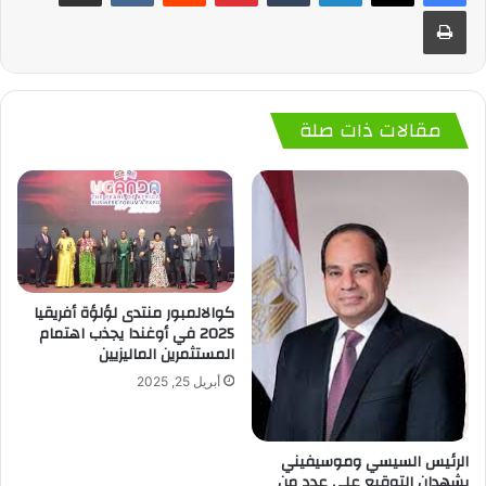
طباعة
مقالات ذات صلة
كوالالمبور منتدى لؤلؤة أفريقيا
2025 في أوغندا يجذب اهتمام
المستثمرين الماليزيين
أبريل 25, 2025
الرئيس السيسي وموسيفيني
يشهدان التوقيع على عدد من