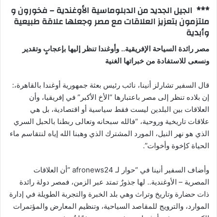
***
الجيل الجديد من الدبلوماسية الأوغندية – فخورون و
ملتزمون بتعزيز العلاقات مع مصر وجعلها علاقة طبيعية
وأبدية
مصر رائدة السياحة الإفريقية.. وأوغندا تنظر إليها بإعجابٍ وتقدير
ونسعى للاستفادة من خبراتها الغنية
قال السفير تشارلز أنينا، نائب رئيس بعثة جمهورية أوغندا بالقاهرة،:
إن بلاده تنظر إلى مصر باعتبارها “الأخ الأكبر” في إفريقيا، وأن
العلاقات بين البلدين ليست فقط سياسية أو اقتصادية، بل هي
علاقات تاريخية وروحية، “فالله سبحانه وتعالى ربطنا بالحبل السري
الذي هو نهر النيل، المورد المشترك الذي وهبنا الله إياه لنتقاسم ماء
الحياة كإخوة وأخوات”.
وأضاف السفير أنينا في “حوار لـ afronews24 “أن العلاقات
المصرية – الأوغندية.. لها جذورٌ تمتد عبر الزمن، فمصر دولة رائدة
ذات حضارة وتاريخ وتراث وهي بلد الخبرة والتجربة الطويلة في إدارة
الموارد، والترويج للمقاصد السياحية، وتنظيم المعارض والمؤتمرات