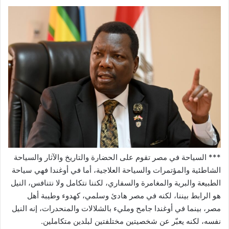
*** السياحة في مصر تقوم على الحضارة والتاريخ والآثار والسياحة
الشاطئية والمؤتمرات والسياحة العلاجية، أما في أوغندا فهي سياحة
الطبيعة والبرية والمغامرة والسفاري، لكننا نتكامل ولا نتنافس، النيل
هو الرابط بيننا، لكنه في مصر هادئ وسلمي، كهدوء وطيبة أهل
مصر، بينما في أوغندا جامح ومليء بالشلالات والمنحدرات، إنه النيل
نفسه، لكنه يعبّر عن شخصيتين مختلفتين لبلدين متكاملين.