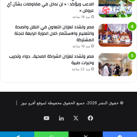
اللاعب ويؤكد : « لن ندخل في مفاوضات بشأن أي
عروض »
منذ 18 ساعة
مصر وتشاد تعززان التعاون في النقل والصحة
والتعليم والاستثمار خلال الدورة الرابعة للجنة
المشتركة
منذ 19 ساعة
مصر وتشاد تعززان الشراكة الصحية.. دواء وتدريب
وخبرات طبية
منذ 22 ساعة
© حقوق النشر 2026، جميع الحقوق محفوظة لموقع أفرو نيوز |
فيسبوك
‫X
لينكدإن
‫YouTube