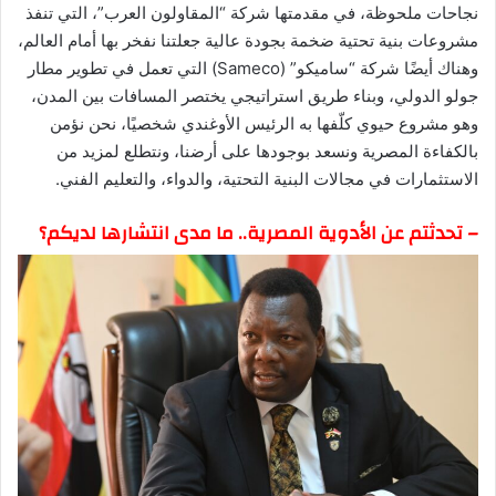
نجاحات ملحوظة، في مقدمتها شركة “المقاولون العرب”، التي تنفذ
مشروعات بنية تحتية ضخمة بجودة عالية جعلتنا نفخر بها أمام العالم،
وهناك أيضًا شركة “ساميكو” (Sameco) التي تعمل في تطوير مطار
جولو الدولي، وبناء طريق استراتيجي يختصر المسافات بين المدن،
وهو مشروع حيوي كلّفها به الرئيس الأوغندي شخصيًا، نحن نؤمن
بالكفاءة المصرية ونسعد بوجودها على أرضنا، ونتطلع لمزيد من
الاستثمارات في مجالات البنية التحتية، والدواء، والتعليم الفني.
– تحدثتم عن الأدوية المصرية.. ما مدى انتشارها لديكم؟