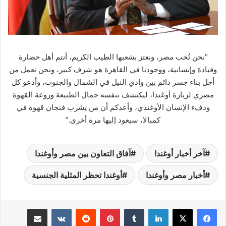
“نحن نُحب مصر، ونعتز بشعبها الطيب الكريم، أنتم أهل حضارة
وقيادة وإنسانية، ووجودنا في القاهرة هو شرف كبير، ونحن نعمل من
أجل بناء جسر دائم بين وادي النيل في الشمال والجنوب، وأدعو كل
مصري لزيارة أوغندا، ليكتشف بنفسه جمال الطبيعة وروعة القهوة
ودفء الإنسان الأوغندي، وأعدكم أن من يشرب فنجان قهوة في
كمبالا، سيعود إليها مرة أخرى.”
آخر أخبار أوغندا
آفاق التعاون بين مصر وأوغندا
أخبار مصر وأوغندا
أوغندا تحظر المثلية الجنسية
لينكدإن
‏Tumblr
بينتيريست
‏Reddit
‏VKontakte
مشاركة عبر البريد