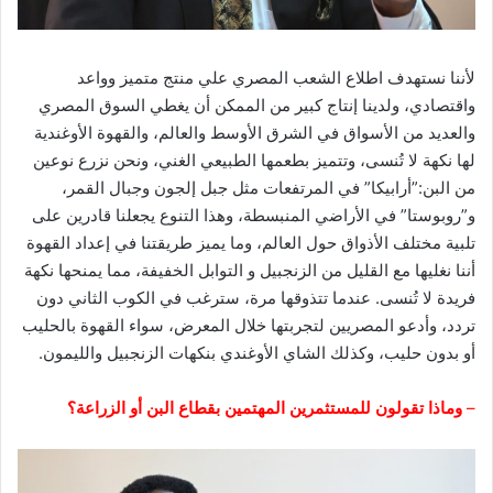
لأننا نستهدف اطلاع الشعب المصري علي منتج متميز وواعد
واقتصادي، ولدينا إنتاج كبير من الممكن أن يغطي السوق المصري
والعديد من الأسواق في الشرق الأوسط والعالم، والقهوة الأوغندية
لها نكهة لا تُنسى، وتتميز بطعمها الطبيعي الغني، ونحن نزرع نوعين
من البن:”أرابيكا” في المرتفعات مثل جبل إلجون وجبال القمر،
و”روبوستا” في الأراضي المنبسطة، وهذا التنوع يجعلنا قادرين على
تلبية مختلف الأذواق حول العالم، وما يميز طريقتنا في إعداد القهوة
أننا نغليها مع القليل من الزنجبيل و التوابل الخفيفة، مما يمنحها نكهة
فريدة لا تُنسى. عندما تتذوقها مرة، سترغب في الكوب الثاني دون
تردد، وأدعو المصريين لتجربتها خلال المعرض، سواء القهوة بالحليب
أو بدون حليب، وكذلك الشاي الأوغندي بنكهات الزنجبيل والليمون.
–
وماذا تقولون للمستثمرين المهتمين بقطاع البن أو الزراعة؟