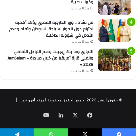
وخبرات طبية
منذ 6 ساعات
من تشاد .. وزير الخارجية المصري يؤكد أهمية
احترام دول الجوار لسيادة السودان وأمنه وعدم
التدخل في شؤونه الداخلية
منذ 8 ساعات
التجاري وفا بنك إيجيبت يدعم التبادل الثقافي
والفني قارة أفريقيا من خلال مبادرة « JamSalam
2026 »
منذ 9 ساعات
© حقوق النشر 2026، جميع الحقوق محفوظة لموقع أفرو نيوز |
فيسبوك
‫X
لينكدإن
‫YouTube