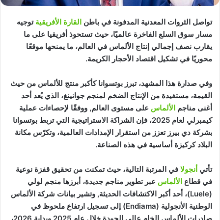
تواصل الثروات المعدنية المدفونة في باطن
القارة الأفريقية
توجيه
مسار سوق السلع الفاخرة عالميًا، حيث تستحوذ أفريقيا على ما
يقارب نصف إجمالي إنتاج الألماس في العالم، ما يمنحها موقعًا
محوريًا في تشكيل اقتصاد الأحجار الكريمة.
وفي صدارة هذا المشهد، تبرز بوتسوانا كأكبر منتج للألماس من حيث
القيمة، مستفيدة من الإنتاج الضخم لمنجم جوانينغ، الذي يُعد أحد
أغنى مناجم
الألماس
على مستوى العالم, ووفقًا لإحصاءات عملية
كيمبرلي لعام 2025، فإن الشراكة الاستراتيجية التي تربط بوتسوانا
بشركة دي بيرز تعزز من استقرار الإمدادات العالمية، وتكرّس مكانة
البلاد كركيزة أساسية في هذه الصناعة.
تأتي
أنجولا
في المرتبة التالية، حيث تمكنت من تحقيق قفزة نوعية
في قطاع
الألماس
عبر تطوير مناجم جديدة، أبرزها منجم لولي
(Luele)، أحد أكبر الاكتشافات الحديثة, وتشير بيانات شركة الألماس
الوطنية الأنجولية (Endiama) إلى تسجيل ارتفاع ملحوظ في
صادرات الألماس الخام عالي الجودة خلال عام 2025 وبداية 2026،