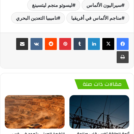
سيراليون الألماس
ليسوتو منجم ليتسينغ
مناجم الألماس في أفريقيا
ناميبيا التعدين البحري
لينكدإن
‏Tumblr
بينتيريست
‏Reddit
‏VKontakte
مشاركة عبر البريد
طباعة
مقالات ذات صلة