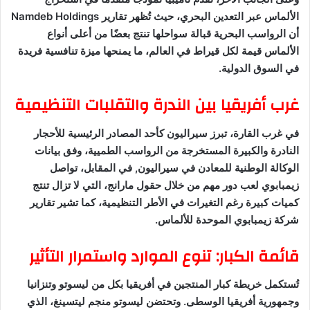
الألماس عبر التعدين البحري، حيث تُظهر تقارير Namdeb Holdings
أن الرواسب البحرية قبالة سواحلها تنتج بعضًا من أعلى أنواع
الألماس قيمة لكل قيراط في العالم، ما يمنحها ميزة تنافسية فريدة
في السوق الدولية.
غرب أفريقيا بين الندرة والتقلبات التنظيمية
في غرب القارة، تبرز سيراليون كأحد المصادر الرئيسية للأحجار
النادرة والكبيرة المستخرجة من الرواسب الطميية، وفق بيانات
الوكالة الوطنية للمعادن في سيراليون, في المقابل، تواصل
زيمبابوي لعب دور مهم من خلال حقول مارانج، التي لا تزال تنتج
كميات كبيرة رغم التغيرات في الأطر التنظيمية، كما تشير تقارير
شركة زيمبابوي الموحدة للألماس.
قائمة الكبار: تنوع الموارد واستمرار التأثير
تُستكمل خريطة كبار المنتجين في أفريقيا بكل من ليسوتو وتنزانيا
وجمهورية أفريقيا الوسطى. وتحتضن ليسوتو منجم ليتسينغ، الذي