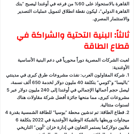
القاهرة بالاستحواذ على 60% من فرعه في أوغندا ليصبح “بنك
القاهرة الدولي”، ليكون نقطة انطلاق لتمويل عمليات التصدير
والاستثمار المصري.
ثالثاً: البنية التحتية والشراكة في
قطاع الطاقة
لعبت الشركات المصرية دوراً محورياً في دعم البنية الأساسية
الأوغندية:
1. شركة المقاولون العرب: نفذت مشروعات طرق كبرى في مدينتي
“باليسا” و”كومي” بتكلفة 40 مليون دولار لخدمة 650 ألف نسمة،
ليصل حجم أعمالها الإجمالي في أوغندا إلى 240 مليون دولار عبر 5
مشروعات كبرى، مما منحها جائزة أفضل شركة مقاولات هناك
لسنوات متتالية.
2. قطاع الطاقة: تم تدشين محطة “بوسيا” للطاقة الشمسية بقدرة 4
ميجاوات وربطها بالشبكة الوطنية الأوغندية في 2022 بتكلفة 6
ملايين دولاركما يستمر التعاون في إدارة خزان “أوين” التاريخي