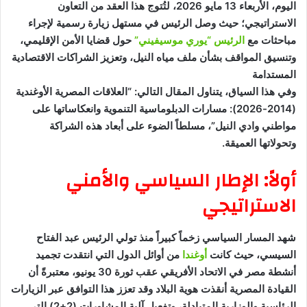
اليوم، الأربعاء 13 مايو 2026، لتُتوج هذا العقد من التعاون
الاستراتيجي؛ حيث وصل الرئيس في مستهل زيارة رسمية لإجراء
مباحثات مع
الرئيس “يوري موسيفيني”
حول قضايا الأمن الإقليمي،
وتنسيق المواقف بشأن ملف مياه النيل، وتعزيز الشراكات الاقتصادية
المستدامة
وفي هذا السياق، يتناول المقال التالي: “العلاقات المصرية الأوغندية
(2014-2026): مسارات الدبلوماسية التنموية وانعكاساتها على
مواطني وادي النيل”، مسلطاً الضوء على أبعاد هذه الشراكة
وتحولاتها العميقة.
أولاً: الإطار السياسي والأمني
الاستراتيجي
شهد المسار السياسي زخماً كبيراً منذ تولي الرئيس عبد الفتاح
السيسي، حيث كانت
أوغندا
من أوائل الدول التي انتقدت تجميد
أنشطة مصر في الاتحاد الأفريقي عقب ثورة 30 يونيو، معتبرةً أن
القيادة المصرية أنقذت هوية البلاد وقد تعزز هذا التوافق عبر الزيارات
الرئاسية والوزارية المتبادلة، وتفعيل آلية المشاورات (2+2) التي