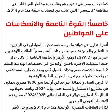
كما نجحت مصر في تنفيذ مشروعات درء مخاطر الفيضانات في
مقاطعة “كاسيسي” التي عانت من فيضانات عنيفة منذ عام 2014.
خامساً: القوة الناعمة والانعكاسات
على المواطنين
أثمر التعاون عن فوائد ملموسة مست حياة المواطن في البلدين:
1. التعليم والمنح: تخصص مصر مئات المنح سنوياً للطلاب الأوغنديين
عبر برامج (EGYAID) ومنح الأزهر والجامعة اليابانية (E-JUST)،
حيث استقبلت الأخيرة باحثين أوغنديين في تخصصات الهندسة البيئية
2. الصحة: قدمت مصر وحدات غسيل كلى ومعدات طبية لمستشفى
“مولاجو” بكامبالا، مع تدريب الكوادر الطبية الأوغندية
3. فرص العمل والعمالة: يتواجد في أوغندا نحو 1800 مصري يعملون
في مشاريع الاستثمار والتنمية حتى نهاية 2024، وبلغت تحويلاتهم
المالية 4.5 مليون دولار في العام المالي 2024/2025، مما يدعم
الاقتصاد القومي المصري
لذا إن العلاقات المصرية الأوغندية منذ عام 2014 تجاوزت الأطر