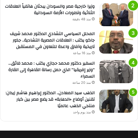
وزيرا خارجية مصر والسودان يبحثان هاتفياً العلاقات
الثنائية وتطورات الأزمة السودانية
منذ 48 دقيقة
المحلل السياسي التشادي الدكتور محمد شريف
جاكو يكتب : العلاقات المصرية التشادية.. جذور
تاريخية وآفاق واعدة للتعاون في المستقبل
منذ 16 ساعة
السفير دكتور محمد حجازي يكتب : محمد فائق…
“وزير إفريقيا” الذي حمل رسالة القاهرة إلى القارة
السمراء
منذ 20 ساعة
الذهب سيد المعادن.. الدكتور إبراهيم هاشم زيدان:
تقنين أوضاع «الدهابة» قد يضع مصر بين كبار
منتجي الذهب عالميًا
منذ يوم واحد