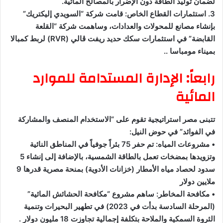
لضمان توليد الطاقة دون الإضرار بالمصالح المائية.
3. استثمارات القطاع الخاص: قامت شركة “السويدي إليكتريك”
بإنشاء مصانع للمحولات والعدادات، وساهمت شركة “القلعة
القابضة” في استثمارات سكك حديد ريفت ڤالي (RVR) لربط كمبالا
بميناء مومباسا ..
رابعاً: الإدارة المستدامة للموارد
المائية
تتبنى مصر استراتيجية تقوم على “الاستخدام المنصف والمشاركة
في الفوائد” في حوض النيل:
• مشروعات المياه: تم حفر 75 بئراً جوفياً في المناطق النائية
وتزويدها بمضخات تعمل بالطاقة الشمسية، بالإضافة إلى إنشاء 5
سدود لحصاد مياه الأمطار (خزانات الأدوية) بمنحة مصرية قدرها 9
ملايين دولار
• مكافحة المخاطر: ساهم مشروع “مكافحة الحشائش المائية”
(المرحلة السادسة بدأت في 2023) في تطهير البحيرات وتنمية
الثروة السمكية والملاحة بتكلفة إجمالية تجاوزت 18 مليون دولار .