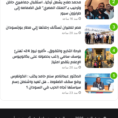
محمد صلاح يشعل تركيا.. استقبال جماهيري حافل
وترحيب بـ”الملك المصري” قبل انضمامه إلى
طرابزون سبور
منذ 16 ساعة
مصر للطيران تستأنف رحلاتها إلي مطار بورتسودان
منذ 20 ساعة
فرحة التخرج والتفوق.. «أفرو نيوز 24» تهنئ
يوسف سامي راغب بحصوله على بكالوريوس
الإعلام بتقدير امتياز
منذ 20 ساعة
الدكتور عبدالناصر سلم حامد يكتب : الكونغرس
يرفع سقف الضغوط .. هل تعيد واشنطن رسم
سياستها تجاه الحرب في السودان ؟
منذ 23 ساعة
© حقوق النشر 2026، جميع الحقوق محفوظة لموقع أفرو نيوز |