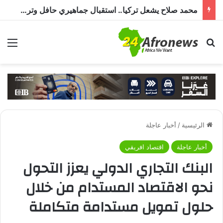
محمد صلاح يشعل تركيا.. استقبال جماهيري حافل وترحيب بـ”الملك المصري” قبل انضمامه إلى طرابزون سبور
بحث عن
الق
الرئيسية
/
أخبار عاجلة
أخبار عاجلة
اقتصاد افريقي
البنك التجاري الدولي يعزز التحول
نحو الاقتصاد المستدام من خلال
حلول تمويل مستدامة متكاملة