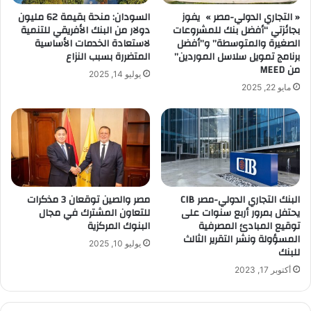
« التجاري الدولي-مصر » يفوز
السودان: منحة بقيمة 62 مليون
بجائزتي “أفضل بنك للمشروعات
دولار من البنك الأفريقي للتنمية
الصغيرة والمتوسطة” و”أفضل
لاستعادة الخدمات الأساسية
برنامج تمويل سلاسل الموردين”
المتضررة بسبب النزاع
من MEED
يوليو 14, 2025
مايو 22, 2025
البنك التجاري الدولي-مصر CIB
مصر والصين توقعان 3 مذكرات
يحتفل بمرور أربع سنوات على
للتعاون المشترك في مجال
توقيع المبادئ المصرفية
البنوك المركزية
المسؤولة ونشر التقرير الثالث
يوليو 10, 2025
للبنك
أكتوبر 17, 2023