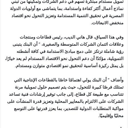
تمويل مستدام مبتكرة تسهم في دعم الشركات وتمكينها من تبني
نماذج أعمال أكثر كفاءة واستدامة، بما يتماشى مع أولويات الدولة
المصرية في تحقيق التنمية المستدامة وتعزيز التحول نحو اقتصاد
منخفض الانبعاثات.
وفي هذا السياق، قال هاني الديب، رئيس قطاعات ومنتجات
وعلاقات ائتمان الشركات المتوسطة والصغيرة، ” أن البنك يتبنى
رؤية شاملة ترتكز على دمج مبادئ الاستدامة في كافة أنشطته
التمويلية، مؤكدًا أن دعم التحول نحو الاقتصاد المستدام لم يعد خيارًا،
بل يمثل ركيزة أساسية لتحقيق نمو اقتصادي متوازن ومستدام.
وأضاف ” أن البنك يولي اهتمامًا خاصًا بالقطاعات الإنتاجية التي
تمتلك فرصًا كبيرة للتحول، حيث يتم تصميم حلول تمويلية مرنة
تتناسب مع طبيعة كل قطاع، إلى جانب توفير إرشادات فنية تساعد
الشركات على الالتزام بالمعايير المحلية وتعزيز قدرة المنشآت على
مواكبة المتطلبات الدولية للتصدير، بما يعزز قدرتها على التوسع
محليًا وإقليميًا.