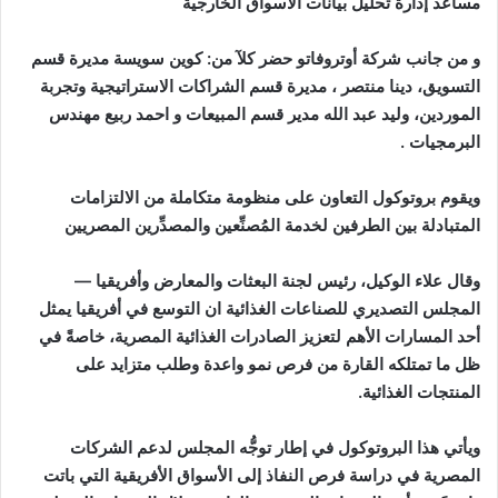
مساعد إدارة تحليل بيانات الأسواق الخارجية
و من جانب شركة أوتروفاتو حضر كلآ من: كوين سويسة مديرة قسم
التسويق، دينا منتصر ، مديرة قسم الشراكات الاستراتيجية وتجربة
الموردين، وليد عبد الله مدير قسم المبيعات و احمد ربيع مهندس
البرمجيات .
ويقوم بروتوكول التعاون على منظومة متكاملة من الالتزامات
المتبادلة بين الطرفين لخدمة المُصنِّعين والمصدِّرين المصريين
وقال علاء الوكيل، رئيس لجنة البعثات والمعارض وأفريقيا —
المجلس التصديري للصناعات الغذائية ان التوسع في أفريقيا يمثل
أحد المسارات الأهم لتعزيز الصادرات الغذائية المصرية، خاصةً في
ظل ما تمتلكه القارة من فرص نمو واعدة وطلب متزايد على
المنتجات الغذائية.
ويأتي هذا البروتوكول في إطار توجُّه المجلس لدعم الشركات
المصرية في دراسة فرص النفاذ إلى الأسواق الأفريقية التي باتت