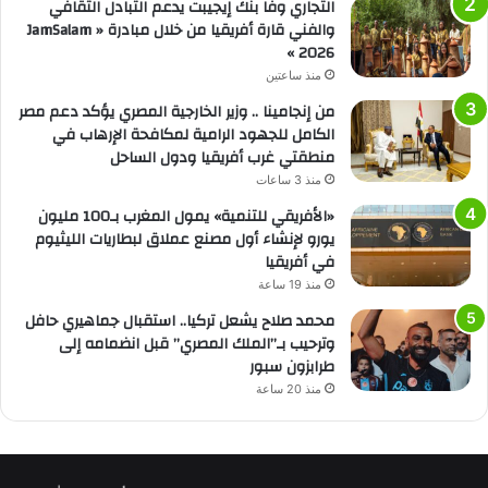
التجاري وفا بنك إيجيبت يدعم التبادل الثقافي
والفني قارة أفريقيا من خلال مبادرة « JamSalam
2026 »
منذ ساعتين
من إنجامينا .. وزير الخارجية المصري يؤكد دعم مصر
الكامل للجهود الرامية لمكافحة الإرهاب في
منطقتي غرب أفريقيا ودول الساحل
منذ 3 ساعات
«الأفريقي للتنمية» يمول المغرب بـ100 مليون
يورو لإنشاء أول مصنع عملاق لبطاريات الليثيوم
في أفريقيا
منذ 19 ساعة
محمد صلاح يشعل تركيا.. استقبال جماهيري حافل
وترحيب بـ”الملك المصري” قبل انضمامه إلى
طرابزون سبور
منذ 20 ساعة