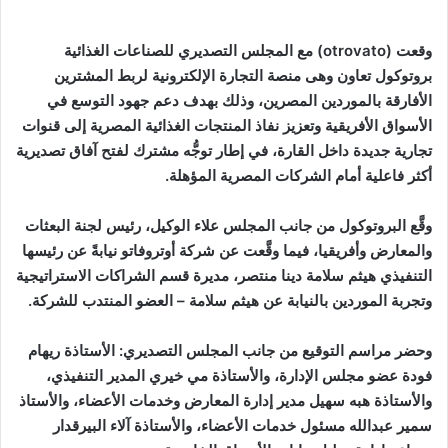
وقعت (otrovato) مع المجلس التصديري للصناعات الغذائية
بروتوكول تعاون وهى منصة التجارة الإلكترونية لربط المشترين
الأفارقة بالموردين المصرين، وذلك بهدف دعم جهود التوسع في
الأسواق الأفريقية وتعزيز نفاذ المنتجات الغذائية المصرية إلى قنوات
تجارية جديدة داخل القارة، في إطار توجُّه مشترك لفتح آفاق تصديرية
أكثر فاعلية أمام الشركات المصرية المؤهلة.
وقَّع البروتوكول من جانب المجلس علاء الوكيل، رئيس لجنة البعثات
والمعارض وأفريقيا، فيما وقَّعت عن شركة أوتروفاتو نيابةً عن رئيسها
التنفيذي هيثم سلامة دينا منتصر، مديرة قسم الشراكات الاستراتيجية
وتجربة الموردين بالنيابة عن هيثم سلامة – العضو المنتدب للشركة.
وحضر مراسم التوقيع من جانب المجلس التصديري: الأستاذة ريهام
فودة عضو مجلس الإدارة، والأستاذة مي خيري المدير التنفيذي،
والأستاذة هبه سهيل مدير إدارة المعارض وخدمات الأعضاء، والأستاذ
سمير عبدالله مسئول خدمات الأعضاء، والأستاذة آلاء البيرقدار