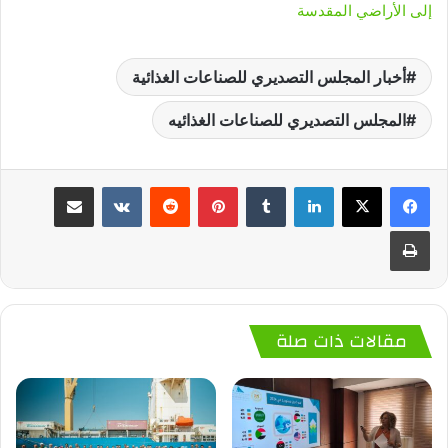
إلى الأراضي المقدسة
أخبار المجلس التصديري للصناعات الغذائية
المجلس التصديري للصناعات الغذائيه
لينكدإن
‏Tumblr
بينتيريست
‏Reddit
‏VKontakte
مشاركة عبر البريد
طباعة
مقالات ذات صلة