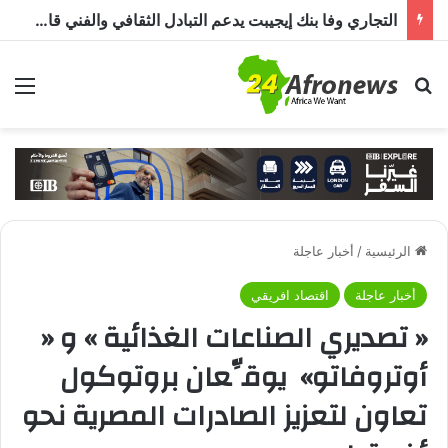
التجاري وفا بنك إيجيبت يدعم التبادل الثقافي والفني قارة أفريقيا من خلال مبادرة « JamSalam 2026 »
بحث عن
الق
الرئيسية
/
أخبار عاجلة
أخبار عاجلة
اقتصاد افريقي
« تصديري الصناعات الغذائية » و «
أوتروفاتو» يوقِّعان بروتوكول
تعاون لتعزيز الصادرات المصرية نحو