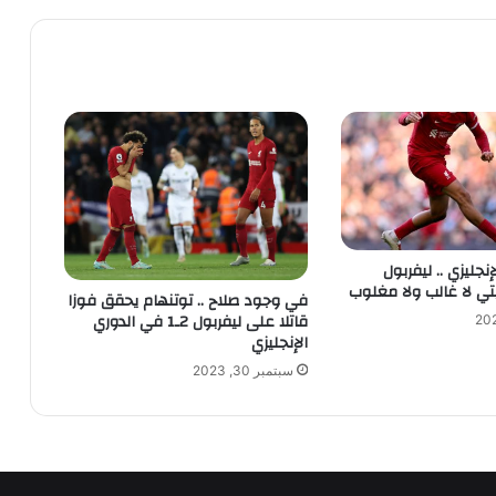
نجليزي .. ليفربول
ي لا غالب ولا مغلوب
في وجود صلاح .. توتنهام يحقق فوزا
قاتلا على ليفربول 2ـ1 في الدوري
الإنجليزي
سبتمبر 30, 2023