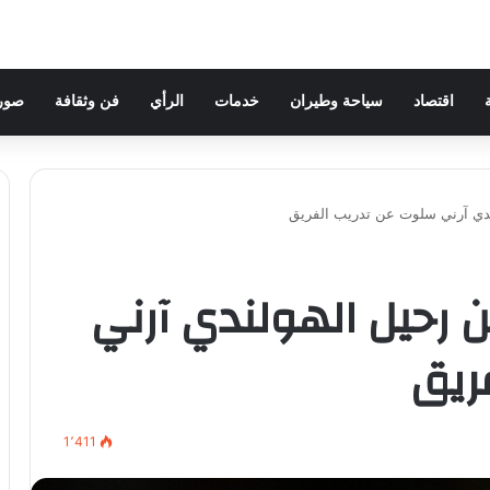
اقتصاد
سياحة وطيران
خدمات
الرأي
فن وثقافة
صور 
لندي آرني سلوت عن تدريب الفريق
لن رحيل الهولندي آرني
ريق
1٬411