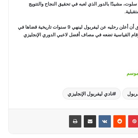
ي سلوت، مشيدًا بالدور الذي لعبه في تحقيق النجاح والتتويج
قبلية.
جدير بالذكر أن نجم المنتخب المصري محمد صلاح سبق أن أعلن رحليه عن ليفربول لينهي 9 سنوات تاريخية قضاها في
لأرقام القياسية تضعه في مصاف أفضل لاعبي الدوري الإنجليزي
لموسم
ربول
نادي ليفربول الإنجليزي
بينتيريست
‏Reddit
‏VKontakte
مشاركة عبر البريد
طباعة