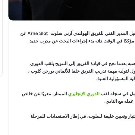
Liverpool FC رسميًا رحيل المدير الفني للفريق الهولندي آرني سلوت Arne Slot عن
 مؤكدًا في الوقت ذاته بدء إجراءات البحث عن مدرب جديد
به بعدما نجح في قيادة الفريق إلى التتويج بلقب الدوري
20 – 2025 في العام الأول لتوليه مهمة تدريب الفريق خلفا للألماني يورجن كلوب ،
ليه المسؤولية الفنية.
يحمل في سجله لقب
الدوري الإنجليزي
الممتاز، معربًا عن خالص
عمله مع النادي.
ختيار وتعيين خليفة لسلوت، في إطار الاستعدادات للمرحلة