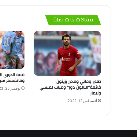
مقالات ذات صلة
قمة الدوري الإ
ومانشستر سيت
صلاح وماني ومحرز يزينون
قائمة”البالون دور” وغياب لميسي
نوفمبر 25, 2023
ونيمار
أغسطس 12, 2022