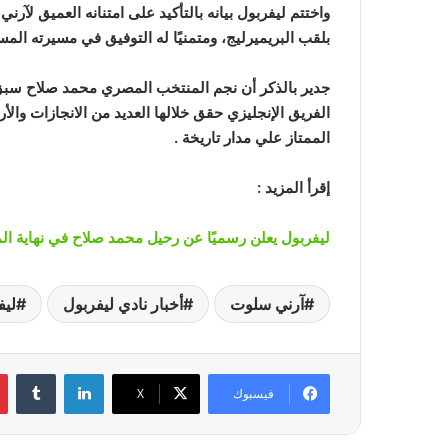
واختتم ليفربول بيانه بالتأكيد على امتنانه العميق لآرن
بلقب البريميرليج، ومتمنيًا له التوفيق في مسيرته المست
الفريق الإنجليزي حقق خلالها العديد من الانجازات وا
الممتاز علي مدار تاريخة .
إقرأ المزيد :
ليفربول يعلن رسميًا عن رحيل محمد صلاح في نهاية ا
آرني سلوت
أخبار نادي ليفربول
ليف
لينكدإن
‏Tumblr
فيسبوك
‫X