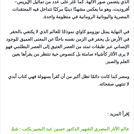
الذي يتضمن صور الآلهة. كما عُثر على عدد من تماثيل الإيزيس–
أفروديت، وهو ما يعكس مشهدًا دينيًا مركبًا تتداخل فيه المعتقدات
المصرية واليونانية الرومانية في منظومة واحدة.
في النهاية يمثل نوزومو كاواي نموذجًا للعالم الذي لا يكتفي بالحفر
في الأرض بل يحفر في الزمن نفسه باحثًا عن المعنى العميق للوجود
الإنساني عبر طبقات تمتد من العصر العتيق إلى العصر البطلمي فهو
لا يرى الآثار كأشياء صامتة بل كنصوص حية تنتظر من يقرأها بعين
العلم والصبر.
ومصر كما كانت دائمًا تظل أكبر من أن تُقرأ بسهولة فهي كتاب أبدي
لا تنتهي صفحاته.
إقرأ المزيد :
عالم الآثار المصري الشهير الدكتور حسين عبد البصير يكتب : شمّ