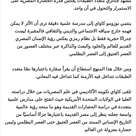
مشهد جنائزي متعدد الطبقات يعكس قدرة الحضارة المصرية على
الاستمرار والتحول في آن واحد.
ينتمي نوزومو كاواي إلى مدرسة علمية دقيقة ترى أن الأثر لا يمكن
فهمه خارج سياقه الاجتماعي والديني والثقافي فالمقبرة ليست
جدرانًا حجرية فقط بل نظام رمزي يعكس رؤية الإنسان المصري
القديم للعالم والخلود والبعث والذاكرة عبر مختلف العصور من
العصر العتيق إلى العصر البطلمي.
ومن خلال هذا المنهج استطاع أن يقرأ سقارة باعتبارها نصًا متعدد
الطبقات تتداخل فيه الأزمنة كما تتداخل فيه المعاني.
تلقى كاواي تكوينه الأكاديمي في علم المصريات من خلال دراسته
العليا في الولايات المتحدة الأمريكية حيث انفتح على مدارس علمية
متعددة في دراسة الحضارات القديمة وهو ما منحه رؤية عالمية
واسعة جعلته ينظر إلى مصر القديمة باعتبارها جزءًا أساسيًا من
التاريخ الإنساني الممتد من العصر العتيق حتى العصر البطلمي وليس
حضارة معزولة عن العالم.