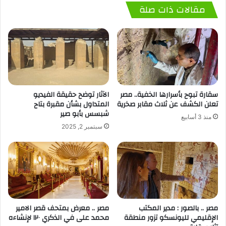
مقالات ذات صلة
سقارة تبوح بأسرارها الخفية.. مصر
الآثار توضح حقيقة الفيديو
تعلن الكشف عن ثلاث مقابر صخرية
المتداول بشأن مقبرة بتاح
شبسس بأبو صير
منذ 3 أسابيع
سبتمبر 2, 2025
مصر .. بالصور : مدير المكتب
مصر .. معرض بمتحف قصر الامير
الإقليمي لليونسكو تزور منطقة
محمد على في الذكري ١٢٠ لإنشاءه