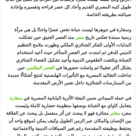
طويل كتبه المصري القديم وأعاد كل عصر قراءته وتفسيره وإعادة
صياغته بطريقته الخاصة.
وسقارة في جوهرها ليست جبانة تخص عصرًا واحدًا بل هي مرآة
زمنية ممتدة تعكس تاريخ
مصر
منذ العصر العتيق حين تشكلت
البدايات الأولى للفكر الجنائزي الملكي وظهرت ملامح التنظيم
الديني للدفن ثم امتدت عبر العصر المتأخر حيث أعيد استخدام
الجبانة وتكثفت الطقوس الدينية وأُعيد تشكيل الفضاء الجنائزي
بشكل أكثر تعقيدًا ثم واصلت حضورها في
العصر البطلمي
حين
تداخلت التقاليد المصرية مع التأثيرات الهلنستية لتنتج أشكالًا جديدة
من الممارسات الجنائزية داخل نفس الأرض المقدسة.
في عمله الميداني ضمن البعثة الأثرية اليابانية المصرية في
سقارة
يتعامل كاواي مع الجبانة بوصفها منظومة حضارية كاملة وليست
مجرد
مقابر
متناثرة فهو لا يبحث عن أثر منفصل بل يبحث عن العلاقة
بين الإنسان والمكان عبر الزمن الطويل وكيف يمكن لموقع واحد أن
يحتفظ بوظيفته المقدسة رغم تغير السياقات الدينية والاجتماعية
والسياسية عبر عصور تمتد من العصر العتيق حتى العصر البطلمي.