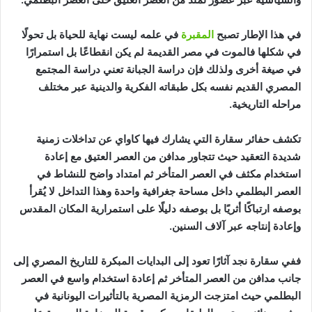
في هذا الإطار تصبح
المقبرة
في علمه ليست نهاية للحياة بل تحولًا
في شكلها فالموت في مصر القديمة لم يكن انقطاعًا بل استمرارًا
في صيغة أخرى ولذلك فإن دراسة الجبانة تعني دراسة المجتمع
المصري القديم نفسه بكل طبقاته الفكرية والدينية عبر مختلف
مراحله التاريخية.
تكشف حفائر سقارة التي يشارك فيها كاواي عن تداخلات زمنية
شديدة التعقيد حيث تتجاور مدافن من العصر العتيق مع إعادة
استخدام مكثف في العصر المتأخر ثم امتداد واضح للنشاط في
العصر البطلمي داخل مساحة جغرافية واحدة وهذا التداخل لا يُقرأ
بوصفه ارتباكًا أثريًا بل بوصفه دليلًا على استمرارية المكان المقدس
وإعادة إنتاجه عبر آلاف السنين.
ففي سقارة نجد آثارًا تعود إلى البدايات المبكرة للتاريخ المصري إلى
جانب مدافن من العصر المتأخر ثم إعادة استخدام واسع في العصر
البطلمي حيث امتزجت الرمزية المصرية بالتأثيرات اليونانية في