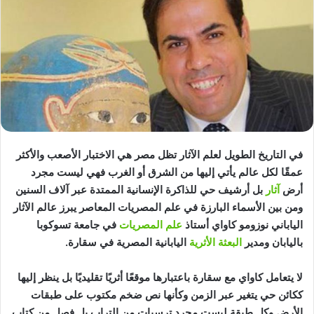
في التاريخ الطويل لعلم الآثار تظل مصر هي الاختبار الأصعب والأكثر
عمقًا لكل عالم يأتي إليها من الشرق أو الغرب فهي ليست مجرد
أرض
آثار
بل أرشيف حي للذاكرة الإنسانية الممتدة عبر آلاف السنين
ومن بين الأسماء البارزة في علم المصريات المعاصر يبرز عالم الآثار
الياباني نوزومو كاواي أستاذ
علم المصريات
في جامعة تسوكوبا
باليابان ومدير
البعثة الأثرية
اليابانية المصرية في سقارة.
لا يتعامل كاواي مع سقارة باعتبارها موقعًا أثريًا تقليديًا بل ينظر إليها
ككائن حي يتغير عبر الزمن وكأنها نص ضخم مكتوب على طبقات
الأرض وكل طبقة ليست مجرد ترسبات من التراب بل فصل من كتاب