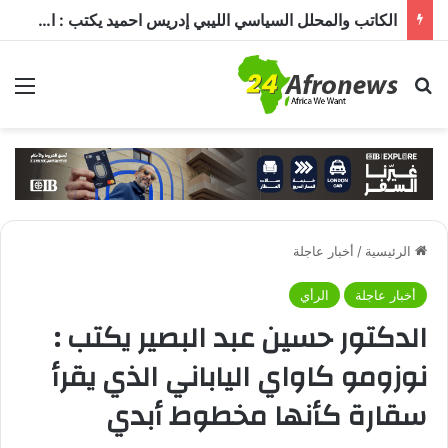
الكاتب والمحلل السياسي الليبي إدريس احميد يكتب : الكاميرون في ظل غياب بول بيا… قراءة في المشهد وأسباب الغياب ومآلات الأوضاع
بحث عن
الق
الرئيسية
/
أخبار عاجلة
أخبار عاجلة
الرأي
الدكتور حسين عبد البصير يكتب :
نوزومو كاواي الياباني الذي يقرأ
سقارة كأنها مخطوط أبدي