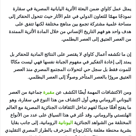
يمثل عمل كاواي ضمن البعثة الأثرية اليابانية المصرية في سقارة
نموذجًا مهمًا للتعاون الدولي في علم الآثار حيث تتحول الحفائر إلى
مساحة علمية مشتركة تجمع بين مناهج مختلفة لكنها تتفق على
هدف واحد هو فهم التاريخ الإنساني من خلال المادة الأثرية الممتدة
من العصر العتيق إلى العصر البطلمي.
إن ما تكشفه أعمال كاواي لا يقتصر على النتائج المادية للحفائر بل
يمتد إلى إعادة التفكير في مفهوم الجبانة نفسها فهي ليست مكانًا
للموت فقط بل سجل حي لتحولات المجتمع المصري منذ العصر
العتيق مرورًا بالعصر المتأخر وصولًا إلى العصر البطلمي.
ومن الاكتشافات المهمة أيضًا الكشف عن
مقبرة
جماعية من العصر
اليوناني الروماني وهي أول اكتشاف من هذا النوع في سقارة، وهو
ما يفتح أفقًا جديدًا لفهم تداخل الثقافات الجنائزية المصرية مع العالم
الهلنستي والروماني. وقد عُثر في هذا السياق على عدد من الأنواع
المختلفة من الشواهد الجنائزية
اليونانية
الرومانية، إلى جانب بقايا
بشرية محنطة مغلفة بالكارتوناج المزخرف بالطراز المصري التقليدي