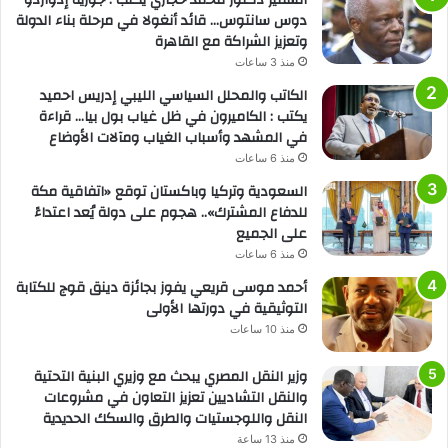
دوس سانتوس… قائد أنغولا في مرحلة بناء الدولة
وتعزيز الشراكة مع القاهرة
منذ 3 ساعات
الكاتب والمحلل السياسي الليبي إدريس احميد
يكتب : الكاميرون في ظل غياب بول بيا… قراءة
في المشهد وأسباب الغياب ومآلات الأوضاع
منذ 6 ساعات
السعودية وتركيا وباكستان توقع «اتفاقية مكة
للدفاع المشترك».. هجوم على دولة يُعد اعتداءً
على الجميع
منذ 6 ساعات
أحمد موسى قريعي يفوز بجائزة دينق قوج للكتابة
التوثيقية في دورتها الأولى
منذ 10 ساعات
وزير النقل المصري يبحث مع وزيري البنية التحتية
والنقل التشاديين تعزيز التعاون في مشروعات
النقل واللوجستيات والطرق والسكك الحديدية
منذ 13 ساعة