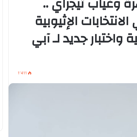
ة وغياب تيجراي ..
لانتخابات الإثيوبية
واختبار جديد لـ آبي
1٬411