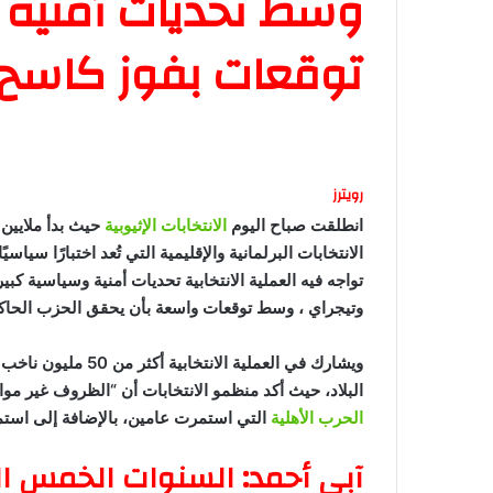
وسط تحديات أمنية 
توقعات بفوز كاسح ل
رويترز
انطلقت صباح اليوم
الانتخابات الإثيوبية
حيث بدأ ملايين ا
الانتخابات البرلمانية والإقليمية التي تُعد اختبارًا سياسيًا
تواجه فيه العملية الانتخابية تحديات أمنية وسياسية كبير
وتيجراي ، وسط توقعات واسعة بأن يحقق الحزب الحاكم ف
ويشارك في العملية الانتخابية أكثر من 50 مليون ناخب مسجل، إلا أن
البلاد، حيث أكد منظمو الانتخابات أن “الظروف غير موات
الحرب الأهلية
التي استمرت عامين، بالإضافة إلى استمر
آبي أحمد: السنوات الخمس ا