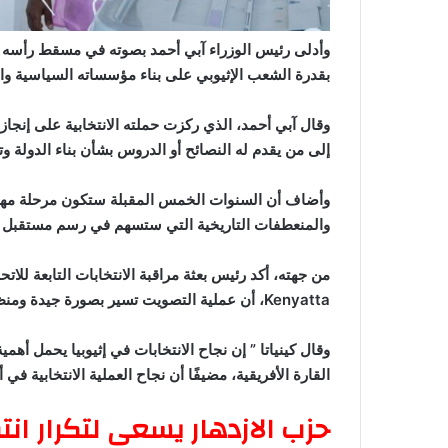
وأدلى رئيس الوزراء آبي أحمد بصوته في مسقط رأسه “بيش
بقدرة الشعب الإثيوبي على بناء مؤسساته السياسية وا
وقال آبي أحمد، الذي ركزت حملته الانتخابية على إنجازا
إلى من يقدم له النصائح أو الدروس بشأن بناء الدولة و
وأضاف أن السنوات الخمس المقبلة ستكون مرحلة مهمة في
والمنعطفات التاريخية التي ستسهم في رسم مستقبل إثي
Kenyatta، أن عملية التصويت تسير بصورة جيدة ومنظمة.
وقال كينياتا ” إن نجاح الانتخابات في إثيوبيا يحمل أهمي
القارة الأفريقية، مضيفًا أن نجاح العملية الانتخابية في
حزب الازدهار يسعى لتكرار انتصار 