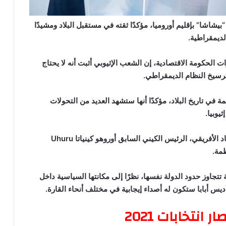
اشا” بإقليم أوروميا، مؤكدًا ثقته في مستقبل البلاد ومشيدًا
لديمقراطية.
ت الحكومة الاقتصادية، إن الشعب الإثيوبي أثبت أنه لا يحتاج
ترسيخ النظام الديمقراطي.
 تاريخ البلاد، مؤكدًا أنها ستشهد العديد من التحولات
وبيا.
من جهته، أكد رئيس بعثة مراقبة الانتخابات التابعة للاتحاد الأفريقي، الرئيس الكيني السابق أوروهو كينياتا Uhuru
ة تتجاوز حدود الدولة نفسها، نظرًا إلى مكانتها السياسية داخل
 أديس أبابا ستكون له أصداء إيجابية في مختلف أنحاء القارة.
انتخابات 2021