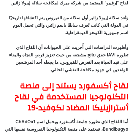
لقاح “إرفيبو” المعتمد من شركة ميرك لمكافحة سلالة إيبولا زائير.
وتُعد سلالة إيبولا زائير أول سلالة من الفيروس يتم اكتشافها تاريخيًا
في الدولة التي كانت تُعرف سابقًا باسم زائير، والتي تحمل اليوم
اسم جمهورية الكونغو الديمقراطية.
وأظهرت الدراسات التي أُجريت على الحيوانات أن اللقاح الذي
تطوره IAVI حقق نتائج مشجعة من حيث تعزيز فرص النجاة والبقاء
على قيد الحياة بعد التعرض للفيروس، ما يجعله أحد المرشحين
الواعدين في جهود مكافحة التفشي الحالي.
لقاح أكسفورد يستند إلى منصة
التكنولوجيا المستخدمة في لقاح
أسترازينيكا المضاد لكوفيد-19
أما اللقاح الذي تطوره جامعة أكسفورد ويحمل اسم ChAdOx1
Bundibugyo، فيعتمد على منصة التكنولوجيا الفيروسية نفسها التي