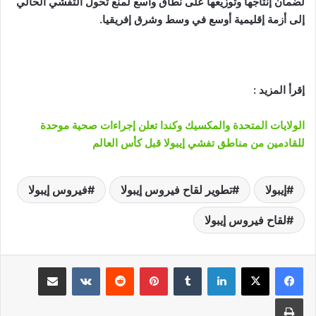
لضمان إنتاجها وتوزيعها على نطاق واسع لمنع تحول التفشي الحالي
إلى أزمة إقليمية أوسع في وسط وشرق إفريقيا.
إقرأ المزيد :
الولايات المتحدة والمكسيك وكندا تعلن إجراءات صحية موحدة
للقادمين من مناطق تفشي إيبولا قبل كأس العالم
إيبولا
تطوير لقاح فيروس إيبولا
فيروس إيبولا
لقاح فيروس إيبولا
لينكدإن
‏Tumblr
بينتيريست
‏Reddit
‏VKontakte
مشاركة عبر البريد
طباعة