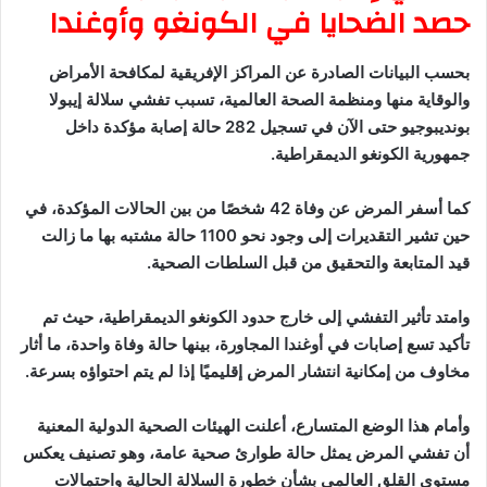
حصد الضحايا في الكونغو وأوغندا
بحسب البيانات الصادرة عن المراكز الإفريقية لمكافحة الأمراض
والوقاية منها ومنظمة الصحة العالمية، تسبب تفشي سلالة إيبولا
بونديبوجيو حتى الآن في تسجيل 282 حالة إصابة مؤكدة داخل
جمهورية الكونغو الديمقراطية.
كما أسفر المرض عن وفاة 42 شخصًا من بين الحالات المؤكدة، في
حين تشير التقديرات إلى وجود نحو 1100 حالة مشتبه بها ما زالت
قيد المتابعة والتحقيق من قبل السلطات الصحية.
وامتد تأثير التفشي إلى خارج حدود الكونغو الديمقراطية، حيث تم
تأكيد تسع إصابات في أوغندا المجاورة، بينها حالة وفاة واحدة، ما أثار
مخاوف من إمكانية انتشار المرض إقليميًا إذا لم يتم احتواؤه بسرعة.
وأمام هذا الوضع المتسارع، أعلنت الهيئات الصحية الدولية المعنية
أن تفشي المرض يمثل حالة طوارئ صحية عامة، وهو تصنيف يعكس
مستوى القلق العالمي بشأن خطورة السلالة الحالية واحتمالات