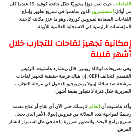
اللقاحات
، حيث لعب دورًا محوريًا خلال جائحة كوفيد-19 عندما كان
من أوائل
المستثمرين
الذين ساهموا في تسريع تطوير وإنتاج
اللقاحات المضادة لفيروس كورونا، وهو ما عزز مكانته كإحدى
المؤسسات الرئيسية في الاستجابة العالمية للأوبئة.
إمكانية تجهيز لقاحات للتجارب خلال
أشهر قليلة
وفي تصريحات لوكالة رويترز، قال ريتشارد هاتشيت، الرئيس
التنفيذي لتحالف CEPI، إن هناك فرصة حقيقية لتجهيز لقاحات
مرشحة ضد سلالة إيبولا بونديبوجيو للدخول في مرحلة التجارب
السريرية خلال فترة لا تتجاوز بضعة أشهر.
وأكد هاتشيت أن
العالم
لا يمتلك حتى الآن أي لقاح أو علاج معتمد
رسميًا لمواجهة هذه السلالة من فيروس إيبولا، الأمر الذي يجعل
تسريع برامج البحث والتطوير ضرورة ملحة في ظل استمرار انتشار
المرض.