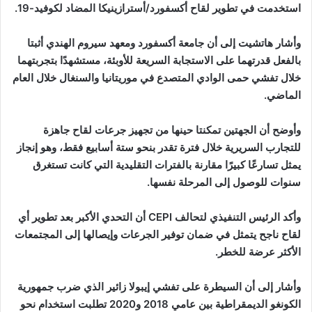
استخدمت في تطوير لقاح أكسفورد/أسترازينيكا المضاد لكوفيد-19.
وأشار هاتشيت إلى أن جامعة أكسفورد ومعهد سيروم الهندي أثبتا
بالفعل قدرتهما على الاستجابة السريعة للأوبئة، مستشهدًا بتجربتهما
خلال تفشي حمى الوادي المتصدع في موريتانيا والسنغال خلال العام
الماضي.
وأوضح أن الجهتين تمكنتا حينها من تجهيز جرعات لقاح جاهزة
للتجارب السريرية خلال فترة تقدر بنحو ستة أسابيع فقط، وهو إنجاز
يمثل تسارعًا كبيرًا مقارنة بالفترات التقليدية التي كانت تستغرق
سنوات للوصول إلى المرحلة نفسها.
وأكد الرئيس التنفيذي لتحالف CEPI أن التحدي الأكبر بعد تطوير أي
لقاح ناجح يتمثل في ضمان توفير الجرعات وإيصالها إلى المجتمعات
الأكثر عرضة للخطر.
وأشار إلى أن السيطرة على تفشي إيبولا زائير الذي ضرب جمهورية
الكونغو الديمقراطية بين عامي 2018 و2020 تطلبت استخدام نحو