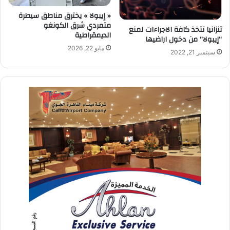
« إيبولا » يخترق مناطق سيطرة
متمردي شرق الكونغو
تنزانيا تتخذ كافة الاجراءات لمنع
الديمقراطية
“إيبولا” من دخول اراضيها
مايو 22, 2026
سبتمبر 21, 2022