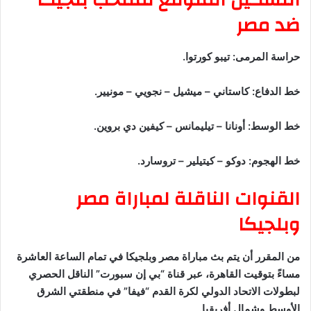
ضد مصر
حراسة المرمى: تيبو كورتوا.
خط الدفاع: كاستاني – ميشيل – نجويي – مونيير.
خط الوسط: أونانا – تيليمانس – كيفين دي بروين.
خط الهجوم: دوكو – كيتيلير – تروسارد.
القنوات الناقلة لمباراة مصر
وبلجيكا
من المقرر أن يتم بث مباراة مصر وبلجيكا في تمام الساعة العاشرة
مساءً بتوقيت القاهرة، عبر قناة “بي إن سبورت” الناقل الحصري
لبطولات الاتحاد الدولي لكرة القدم “فيفا” في منطقتي الشرق
الأوسط وشمال أفريقيا.