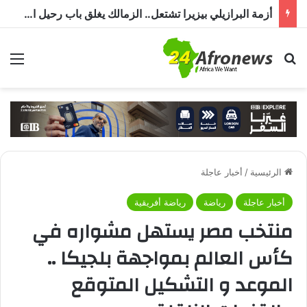
أزمة البرازيلي بيزيرا تشتعل.. الزمالك يغلق باب رحيل اللاعب ويؤكد : « لن ندخل في مفاوضات بشأن أي عروض »
بحث عن
الق
الرئيسية
/
أخبار عاجلة
أخبار عاجلة
رياضة
رياضة أفريقية
منتخب مصر يستهل مشواره في
كأس العالم بمواجهة بلجيكا ..
الموعد و التشكيل المتوقع