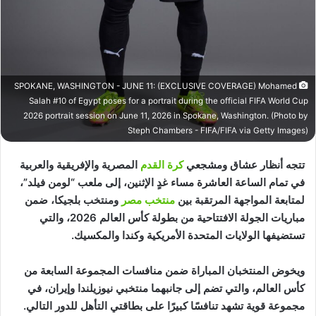
SPOKANE, WASHINGTON - JUNE 11: (EXCLUSIVE COVERAGE) Mohamed
Salah #10 of Egypt poses for a portrait during the official FIFA World Cup
2026 portrait session on June 11, 2026 in Spokane, Washington. (Photo by
Steph Chambers - FIFA/FIFA via Getty Images)
تتجه أنظار عشاق ومشجعي
كرة القدم
المصرية والإفريقية والعربية
في تمام الساعة العاشرة مساء غدٍ الإثنين، إلى ملعب “لومن فيلد”،
لمتابعة المواجهة المرتقبة بين
منتخب مصر
ومنتخب بلجيكا، ضمن
مباريات الجولة الافتتاحية من بطولة كأس العالم 2026، والتي
تستضيفها الولايات المتحدة الأمريكية وكندا والمكسيك.
ويخوض المنتخبان المباراة ضمن منافسات المجموعة السابعة من
كأس العالم، والتي تضم إلى جانبهما منتخبي نيوزيلندا وإيران، في
مجموعة قوية تشهد تنافسًا كبيرًا على بطاقتي التأهل للدور التالي.