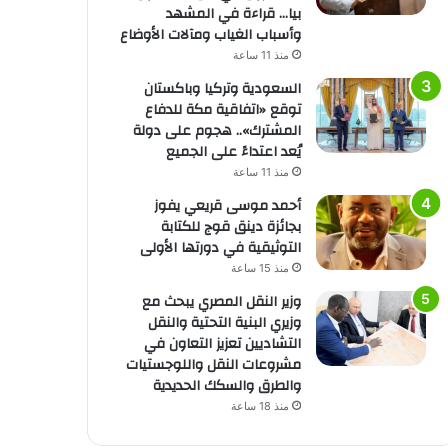
بيا… قراءة في المشهد
وأسباب الغياب ومآلات الأوضاع
منذ 11 ساعة
السعودية وتركيا وباكستان
توقع «اتفاقية مكة للدفاع
المشترك».. هجوم على دولة
يُعد اعتداءً على الجميع
منذ 11 ساعة
أحمد موسى قريعي يفوز
بجائزة دينق قوج للكتابة
التوثيقية في دورتها الأولى
منذ 15 ساعة
وزير النقل المصري يبحث مع
وزيري البنية التحتية والنقل
التشاديين تعزيز التعاون في
مشروعات النقل واللوجستيات
والطرق والسكك الحديدية
منذ 18 ساعة