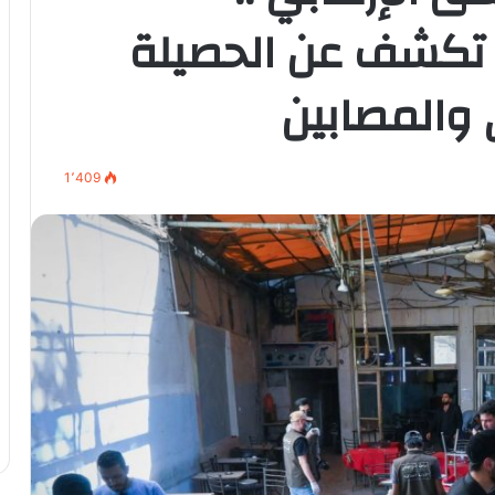
 تكشف عن الحصيلة
ي والمصابين
1٬409