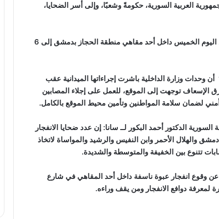
رية العربية السورية، حكومةً وشعبًا، وإلى أسر الضحايا،
وارتفعت حصيلة ضحايا انفجار العبوة الناسفة الذي وقع اليوم الخميس داخل أحد مقاهي منطقة الحجاز ‏بدمشق إلى 6
 أن وحدات وزارة الداخلية باشرت إجراءاتها الميدانية عقب
فرق الإسعاف توجهت إلى الموقع، للعمل على إجلاء المصابين
مني لضمان سلامة المواطنين وتأمين محيط الموقع بالكامل.‏
لسورية الدكتور أحمد البكور لــ سانا: إن عدد ضحايا الانفجار
م إلى مشافي دمشق والهلال الأحمر وابن النفيس والرشيد والمواساة ‏لاتخاذ
ابات تتنوع بين الخفيفة ‏والمتوسطة والشديدة.‏
 عن وقوع انفجار عبوة ناسفة داخل أحد المقاهي في شارع
 لمعرفة دوافع الانفجار ومن يقف وراءه.