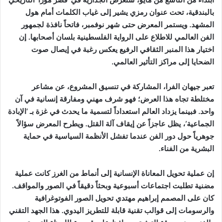
بالبندقية، تحت عنوان رمزي يشير إلى غياب الكلمات أمام هول
المشهد. ويستمر المعرض حتى شهر نوفمبر، فاتحاً نافذة لجمهور
الفن العالمي للاطلاع على الرواية الفلسطينية بلسان أصحابها. إن
اختيار هذا المنبر الثقافي الرفيع يعكس رغبة في إيصال صوت
الضحايا إلى مراكز التأثير العالمي.
تعبر جيهان الفرا، المشاركة في تنسيق المشروع، عن مشاعر
مختلطة تجاه هذا العرض؛ فهو شرف مهني ومفارقة إنسانية في آن
واحد. فبينما يزداد العالم استعداداً لتسمية ما يحدث في غزة بـ ‘الإبادة
الجماعية’، يظل عاجزاً عن إيقاف آلة القتل. ويطرح المعرض سؤالاً
جوهرياً حول دور الفن عندما تفشل الأنظمة السياسية في حماية
البشرية من الفناء.
إن عملية تحويل المعاناة الإنسانية إلى أنماط من الغرز كانت عملية
مضنية تطلبت اجتماعات أسبوعية وبحثاً دقيقاً في الصور والمواقف.
كان على المصمم إبراهيم مهتدي تحويل الصور الفوتوغرافية
والرسومات إلى قوالب تقنية قابلة للتطريز اليدوي. هذا الجهد التقني