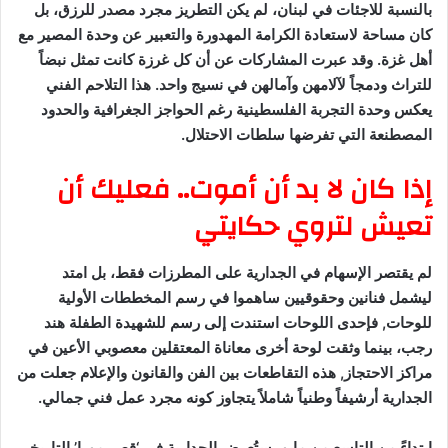
بالنسبة للاجئات في لبنان، لم يكن التطريز مجرد مصدر للرزق، بل
كان مساحة لاستعادة الكرامة المهدورة والتعبير عن وحدة المصير مع
أهل غزة. وقد عبرت المشاركات عن أن كل غرزة كانت تمثل نبضاً
للتراث ودمجاً لآلامهن وآمالهن في نسيج واحد. هذا التلاحم الفني
يعكس وحدة التجربة الفلسطينية رغم الحواجز الجغرافية والحدود
المصطنعة التي تفرضها سلطات الاحتلال.
إذا كان لا بد أن أموت.. فعليك أن
تعيش لتروي حكايتي
لم يقتصر الإسهام في الجدارية على المطرزات فقط، بل امتد
ليشمل فنانين وحقوقيين ساهموا في رسم المخططات الأولية
للوحات, فإحدى اللوحات استندت إلى رسم للشهيدة الطفلة هند
رجب، بينما وثقت لوحة أخرى معاناة المعتقلين معصوبي الأعين في
مراكز الاحتجاز, هذه التقاطعات بين الفن والقانون والإعلام جعلت من
الجدارية أرشيفاً وطنياً شاملاً يتجاوز كونه مجرد عمل فني جمالي.
ابتداءً من التاسع من مايو، ستُعرض الجدارية في ‘قصر مورا’ التاريخي