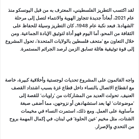
لقد اكتسب التطريز الفلسطيني، المعترف به من قبل اليونسكو منذ
عام 2021، أبعاداً جديدة تتجاوز الهوية والانتماء لتصل إلى مرحلة
‘الشهادة’. فبعد نكبة عام 1948، كان التطريز وسيلة للحفاظ على
الثقافة من المحو، أما اليوم فهو أداة لتوثيق الإبادة الجماعية. ومن
خلال التعاون مع ‘متحف فلسطين بالولايات المتحدة’، تحول المشروع
إلى قوة توثيقية هائلة تسابق الزمن لرصد الجرائم المستمرة.
واجه القائمون على المشروع تحديات لوجستية وأخلاقية كبيرة، خاصة
مع انقطاع الاتصال بالنساء داخل قطاع غزة بسبب اشتداد القصف
العنيف. تحولت العديد من المشاركات من ‘راويات’ للقصة إلى
‘موضوعات’ لها بعد استشهادهن أو نزوحهن، مما أضفى صبغة
مأساوية على العمل. ومع ذلك، استمرت النساء في مخيمات
الشتات، مثل مخيم ‘عين الحلوة’ في لبنان، في إكمال المهمة بروح
من التحدي والإصرار.