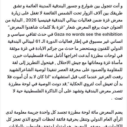
و أنت تتجول بين شوارع و جسور البندقية المدينة العائمة و تشق
طريقك بين آلاف الزوار تحت الشمس القائضة لا تغفل على زيارة
معرض غزة ضمن فعاليات بينالي البندقية فينيسيا 2026 , البداية من
العنوان حيث يرفع المعرض شعار “غزة بلا كلمات شاهدوا المعرض”
Gaza no words see the exhibition في حدث ثقافي سياسي و
انساني غير مسبوق في إطار فعاليات الدورة الـ 61 لبينالي البندقية
الدولي للفنون ويستحضر ما حدث من جرائم الابادة في غزة موثقة
في لوحات مطرزة أبدعت اخراجها أنامل نساء فلسطينيات خبرن
مأساة غزة ومعاناتها مع جيش الاحتلال , فيتحول التطريز إلى لغة
للمقاومة والصمود على محرقة العصر تنفيذا لوصية الشاعرالشهيد
رفعت العرعير عندما كتب قبل استشهاده “اذا كان لا بد أن أموت فلا
بد أن تعيش أنت لتروي الحكاية “,قد دونت الوصية في لوحة مطرزة
تتصدر معرض البندقية وتشهد على أن الذاكرة الفلسطينية حية لا
تمت .
يضم المعرض مائة لوحة مطرزة تجسد كل واحدة جريمة معلومة لدى
الرأي العام الدولي وتنقل بحرفية فائقة لحظات الوجع الذي تعجز كل
الكلمات في وصفه ..المعرض هو امتداد لمتحف فلسطين بالولايات