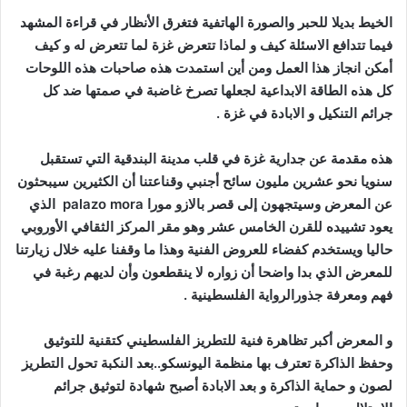
الخيط بديلا للحبر والصورة الهاتفية فتغرق الأنظار في قراءة المشهد
فيما تتدافع الاسئلة كيف و لماذا تتعرض غزة لما تتعرض له و كيف
أمكن انجاز هذا العمل ومن أين استمدت هذه صاحبات هذه اللوحات
كل هذه الطاقة الابداعية لجعلها تصرخ غاضبة في صمتها ضد كل
جرائم التنكيل و الابادة في غزة .
هذه مقدمة عن جدارية غزة في قلب مدينة البندقية التي تستقبل
سنويا نحو عشرين مليون سائح أجنبي وقناعتنا أن الكثيرين سيبحثون
عن المعرض وسيتجهون إلى قصر بالازو مورا palazo mora الذي
يعود تشييده للقرن الخامس عشر وهو مقر المركز الثقافي الأوروبي
حاليا ويستخدم كفضاء للعروض الفنية وهذا ما وقفنا عليه خلال زيارتنا
للمعرض الذي بدا واضحا أن زواره لا ينقطعون وأن لديهم رغبة في
فهم ومعرفة جذورالرواية الفلسطينية .
و المعرض أكبر تظاهرة فنية للتطريز الفلسطيني كتقنية للتوثيق
وحفظ الذاكرة تعترف بها منظمة اليونسكو..بعد النكبة تحول التطريز
لصون و حماية الذاكرة و بعد الابادة أصبح شهادة لتوثيق جرائم