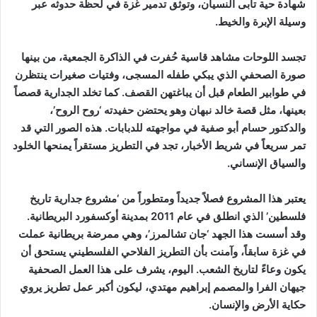
شهادة حية تأبى النسيان، وتوثق تدمير غزة في لحظة حدوثه عبر
وسيلة الإبرة والخيط.
تجسد اللوحات مشاهد قاسية حُفرت في الذاكرة الجمعية، من بينها
صورة الصحفي الذي يبكي طفله المسجى، وفتيات صغيرات ينتظرن
في طوابير الطعام قبل أن يباغتهن القصف. كما تخلد الجدارية قصصاً
بعينها، مثل قصة خالد نبهان وهو يحتضن حفيدته ‘روح الروح’،
والدكتور حسام أبو صفية في مواجهته للدبابات. هذه الصور التي قد
تمر سريعاً في شريط الأخبار، تجد في التطريز مستقراً يمنحها الخلود
والسياق الإنساني.
يعتبر هذا المشروع فصلاً جديداً ومتطوراً من ‘مشروع جدارية تاريخ
فلسطين’ الذي انطلق في عام 2011 بمدينة أوكسفورد البريطانية.
وقد أسست هذا الجهد ‘جان تشالمرز’، وهي ممرضة بريطانية عملت
في غزة سابقاً، وآمنت بأن التطريز الفلاحي الفلسطيني يستحق أن
يكون وعاءً لتاريخ الشعب. اليوم، يشرف على هذا العمل الصحفية
جيهان الفرا والمصمم إبراهيم مهتدي، ليكون أكبر عمل تطريز يروي
حكاية الأرض والإنسان.