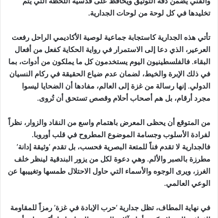
والفني يضمن دقة التوثيق ويحافظ على قدسية اللحظة التي يتم
تخليدها في كل لوحة من لوحات الجدارية.
تأتي هذه الجدارية كاستجابة جماعية لوصية الأكاديمي الراحل رفعت
العرعير، الذي دعا إلى الاستمرار في رواية الحكاية كفعل من أفعال
البقاء. فالفلسطينيون اليوم يستخدمون كل ما يملكون من أدوات، بما
في ذلك الإبرة والخيط، لضمان عدم ضياع الحقيقة في ركام النسيان
الدولي. إنها رسالة من غزة إلى العالم، مفادها أن الضحايا ليسوا
مجرد أرقام، بل هم أصحاب أحلام وقصص تستحق أن تُروى.
من المتوقع أن يحظى المعرض باهتمام واسع من النقاد والزوار، نظراً
لفرادة الأسلوب وجسامة الموضوع المطروح في قلب أوروبا.
فالجدارية لا تقدم فناً للمتعة البصرية فحسب، بل تقدم ‘وثيقة إدانة’
مطرزة بالصبر والألم. وهي دعوة لكل من يزور البندقية لينظر خلف
الغرز، ويرى الوجوه والأسماء التي حاول الاحتلال طمسها وتغييبها عن
الوعي العالمي.
في نهاية المطاف، تظل جدارية ‘حرب الإبادة في غزة’ رمزاً للمقاومة