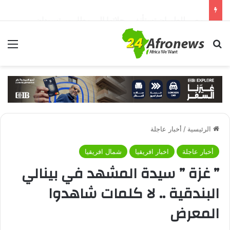
مصر للطيران تستأنف رحلاتها إلي مطار بورتسودان
بحث عن
الق
الرئيسية
/
أخبار عاجلة
أخبار عاجلة
اخبار افريقيا
شمال افريقيا
” غزة ” سيدة المشهد في بينالي
البندقية .. لا كلمات شاهدوا
المعرض