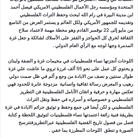
المتحدة ومؤسسه رجل الأعمال الفلسطيني الامريكي فيصل أحمد
ابن مدينة البيرة في رام الله لبحث وحفظ التراث الفلسطيني
وتقديمه للجمهور الأمريكي ولكل العالم و يستمر العرض من التاسع
من مايو إلى 22 نوفمبر القادم وهو محطة مهمة لاعتماد سلاح
الثقافة لخرق كل الحواجز و القفز على الأسلاك لشائكة و جعل غزة
المدمرة وجها لوجه مع الرأي العام الدولي .
اللوحات أنجزتها نساء فلسطينيات في مخيمات غزة و الضفة ولبنان
و يحتوي كل عمل على نحو 55 ألف غرزة تروي ما عاشت علي غزة
طوال سنتين و نصف من الابادة من وجع و ألم في ظل صمت دولي
رهيب و المعرض رسالة ثقافية وانسانية مزدوجة عابرة للحدود فهي
تعكس مهارة و حرفية و اتقان الأنامل الفلسطينية فن التطريز
الفلسطيني و خصوصياته و أسراره في حفظ ونقل التراث
الفلسطيني و لكن أيضا في جمع وحفظ و توثيق جرائم الابادة في غزة
بطريقة فنية رائعة اعتمدتها نساء فلسطينيات لتوثيق اللحظة و كتابة
فصل من فصول تاريخ القضية الفلسطينية عبرالتطريزفتترسخ
الصورة و تنطق اللوحات المطرزة بما خفي .