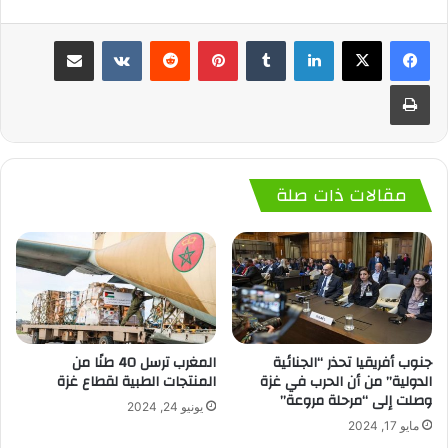
لينكدإن
‏Tumblr
بينتيريست
‏Reddit
‏VKontakte
مشاركة عبر البريد
طباعة
مقالات ذات صلة
جنوب أفريقيا تحذر “الجنائية
المغرب ترسل 40 طنًا من
الدولية” من أن الحرب في غزة
المنتجات الطبية لقطاع غزة
وصلت إلى “مرحلة مروعة”
يونيو 24, 2024
مايو 17, 2024