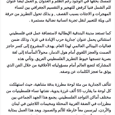
تتمسك بحقها في الوجود رغم الظلم و العدوان ,و العمل أيضا عنوان
للم الشمل فنيا كرفض للتهجير و التقسيم الجغرافي بين لنساء
المهجرات و الاجئات بسبب القصف , و بذلك تحول التطريز من حرفة
الى ويلة للتعبير لنقل تجربة انسانية نضالية مستمرة .
كما تستعد مدينة البندقية الإيطالية لاستضافة عمل فني فلسطيني
استثنائي يحمل عنوان ‘جدارية حرب الإبادة في غزة’، وذلك ضمن
فعاليات البينالي العالمي لهذا العام. يهدف المشروع إلى كسر حاجز
الصمت والعجز اللغوي أمام هول الدمار، محولاً المأساة إلى لغة
بصرية تنسجها خيوط التطريز الفلسطيني العريق. وتأتي هذه
المشاركة لتضع العالم أمام مسؤولياته الأخلاقية من خلال الفن الذي
يوثق ما تعجز الكلمات عن وصفه.
تتألف الجدارية من مئة لوحة مطرزة بدقة متناهية، حيث استهلكت
كل لوحة ما يقارب 55 ألف غرزة يدوية، نفذتها نساء فلسطينيات من
مختلف أماكن التواجد الفلسطيني. يجمع هذا الجهد الجماعي بين
مطرزات في الضفة الغربية المحتلة ومخيمات اللاجئين في لبنان
والأردن، ليرسمن معاً خارطة للألم والصمود. ويعد هذا العمل بمثابة