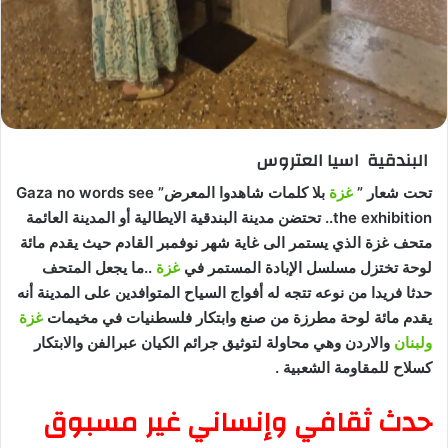
البندقية
اسيا العتروس
تحت شعار ”
غزة
بلا كلمات شاهدوا المعرض” Gaza no words see
the exhibition.. تحتضن مدينة البندقية الايطالية أو المدينة العائمة
متحف غزة الذي يستمر الى غاية شهر نوفمبر القادم حيث يقدم مائة
لوحة تختزل مسلسل الإبادة المستمر في
غزة
..ما يجعل المتحف
حدثا فريدا من نوعه تتجه له أفواج السياح المتوافدين على المدينة أنه
يقدم مائة لوحة مطرزة من صنع وابتكار فلسطنيات في مخيمات
غزة
ولبنان
والاردن وهي محاولة لتوثيق جرائم الكيان عبرالفن والابتكار
كسلاح للمقاومة الشعبية .
حدث ثقافي وإنساني غير مسبوق