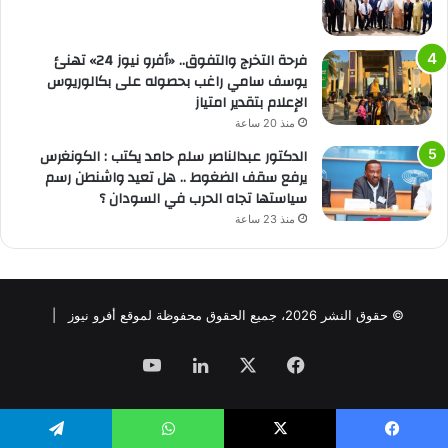
فرحة التخرج والتفوق.. «أفرو نيوز 24» تهنئ
يوسف سامي راغب بحصوله على بكالوريوس
الإعلام بتقدير امتياز
منذ 20 ساعة
الدكتور عبدالناصر سلم حامد يكتب : الكونغرس
يرفع سقف الضغوط .. هل تعيد واشنطن رسم
سياستها تجاه الحرب في السودان ؟
منذ 23 ساعة
© حقوق النشر 2026، جميع الحقوق محفوظة لموقع أفرو نيوز |
فيسبوك
‫X
لينكدإن
‫YouTube