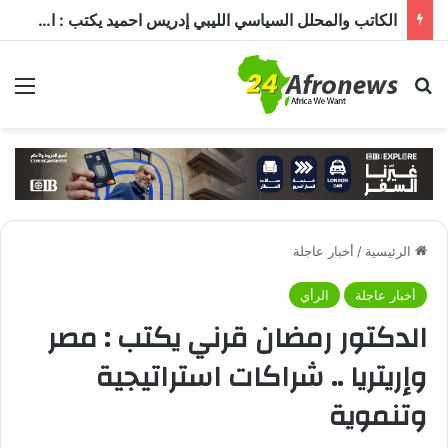
الكاتب والمحلل السياسي الليبي إدريس احميد يكتب : الكاميرون في ظل غياب بول بيا… قراءة في المشهد وأسباب الغياب ومآلات الأوضاع
بحث عن
الق
الرئيسية
/
أخبار عاجلة
أخبار عاجلة
الرأي
الدكتور رمضان قرني يكتب : مصر
وإريتريا .. شراكات استراتيجية
وتنموية