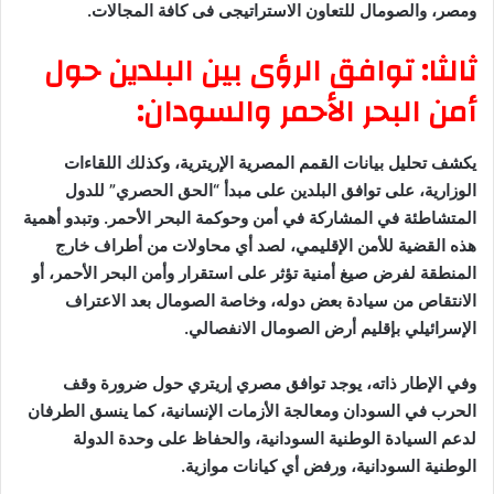
ومصر، والصومال للتعاون الاستراتيجى فى كافة المجالات.
ثالثا: توافق الرؤى بين البلدين حول
أمن البحر الأحمر والسودان:
يكشف تحليل بيانات القمم المصرية الإريترية، وكذلك اللقاءات
الوزارية، على توافق البلدين على مبدأ “الحق الحصري” للدول
المتشاطئة في المشاركة في أمن وحوكمة البحر الأحمر. وتبدو أهمية
هذه القضية للأمن الإقليمي، لصد أي محاولات من أطراف خارج
المنطقة لفرض صيغ أمنية تؤثر على استقرار وأمن البحر الأحمر، أو
الانتقاص من سيادة بعض دوله، وخاصة الصومال بعد الاعتراف
الإسرائيلي بإقليم أرض الصومال الانفصالي.
وفي الإطار ذاته، يوجد توافق مصري إريتري حول ضرورة وقف
الحرب في السودان ومعالجة الأزمات الإنسانية، كما ينسق الطرفان
لدعم السيادة الوطنية السودانية، والحفاظ على وحدة الدولة
الوطنية السودانية، ورفض أي كيانات موازية.