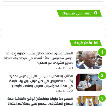
تابعنا على فيسبوك
الأكثر قراءة
السفير دكتور محمد حجازي يكتب : جوزيه إدواردو
دوس سانتوس… قائد أنغولا في مرحلة بناء الدولة
وتعزيز الشراكة مع القاهرة
منذ 13 ساعة
الكاتب والمحلل السياسي الليبي إدريس احميد
يكتب : الكاميرون في ظل غياب بول بيا… قراءة
في المشهد وأسباب الغياب ومآلات الأوضاع
منذ 16 ساعة
السعودية وتركيا وباكستان توقع «اتفاقية مكة
للدفاع المشترك».. هجوم على دولة يُعد اعتداءً