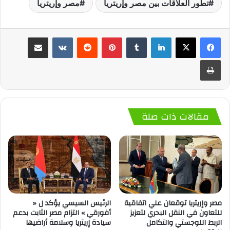
تطور العلاقات بين مصر وإريتريا
مصر وإريتريا
لينكدإن
‏Tumblr
بينتيريست
‏Reddit
‏VKontakte
مشاركة عبر البريد
طباعة
مقالات ذات صلة
مصر وإريتريا توقعان علي اتفاقية
الرئيس السيسي يؤكد ل «
للتعاون في النقل البحري لتعزيز
أفورقي » التزام مصر الثابت بدعم
الربط اللوجستي والتكامل
سيادة إريتريا وسلامة أراضيها