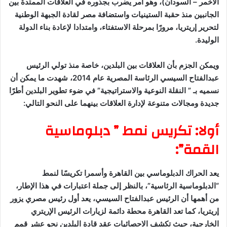
الأخمر – السودان)، وهو أمر يضرب بجذوره في العلاقات الممتدة بين
الجانبين منذ حقبة الستينيات واستضافة مصر لقادة الجبهة الوطنية
لتحرير إريتريا، مرورًا بمرحلة الاستفتاء، وامتدادا لإعادة بناء الدولة
الوليدة.
ويمكن الجزم بأن العلاقات بين البلدين، خاصة منذ تولي الرئيس
عبدالفتاح السيسي الرئاسة المصرية عام 2014، شهدت ما يمكن أن
نسميه بـ ” النقلة النوعية والاستراتيجية” في ضوء تطوير البلدين أطرًا
جديدة ومجالات متنوعة لإدارة العلاقات بينهما على النحو التالي:
أولا: تكريس نمط ” دبلوماسية
القمة”:
يعد الحراك الدبلوماسي بين القاهرة وأسمرا تكريسًا لنمط
“الدبلوماسية الرئاسية”، بالنظر إلى جملة اعتبارات في هذا الإطار،
من أهمها أن الرئيس عبدالفتاح السيسي، يعد أول رئيس مصري يزور
إريتريا، كما تعد القاهرة محطة دائمة لزيارات الرئيس الإريتري
الخارجية، حيث تكشف الاحصائيات عقد قادة البلدين نحو عشر قمم