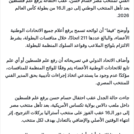
الفني لمنتخب مصر حسام حسن، عقب احتفاله برفع علم فلسطين
بعد تأهل المنتخب الوطني إلى دور الـ16 من بطولة كأس العالم
2026.
وأوضح “فيفا” أن لوائحه تسمح برفع أعلام جميع الاتحادات الوطنية
الأعضاء، والبالغ عددها 211 اتحادًا، خلال منافسات البطولة، بشرط
الالتزام بلوائح الملاعب وقواعد السلوك المنظمة للبطولة.
وأضاف الاتحاد الدولي في تصريحاته أن رفع علم فلسطين أو أي علم
تابع للاتحادات الوطنية الأعضاء يتم وفقًا للوائح المنظمة للمنافسات،
مؤكدًا عدم وجود ما يستدعي اتخاذ إجراءات تأديبية بحق المدير الفني
للمنتخب المصري.
جاءت حالة الجدل عقب احتفال حسام حسن برفع علم فلسطين
داخل ملعب دالاس بولاية تكساس الأمريكية، بعد تأهل منتخب مصر
إلى دور الـ16 عقب الفوز على منتخب أستراليا بركلات الترجيح، إثر
انتهاء الوقتين الأصلي والإضافي بالتعادل بهدف لكل منتخب.