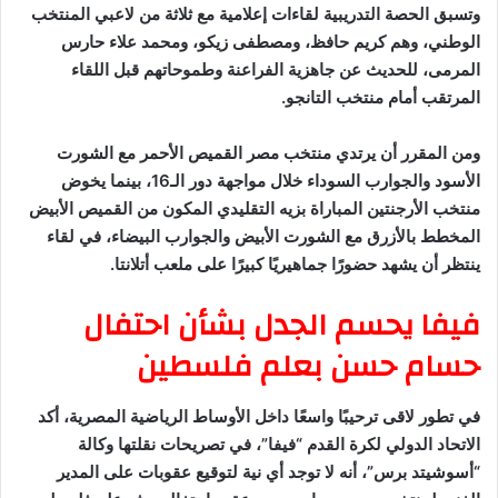
وتسبق الحصة التدريبية لقاءات إعلامية مع ثلاثة من لاعبي المنتخب
الوطني، وهم كريم حافظ، ومصطفى زيكو، ومحمد علاء حارس
المرمى، للحديث عن جاهزية الفراعنة وطموحاتهم قبل اللقاء
المرتقب أمام منتخب التانجو.
ومن المقرر أن يرتدي منتخب مصر القميص الأحمر مع الشورت
الأسود والجوارب السوداء خلال مواجهة دور الـ16، بينما يخوض
منتخب الأرجنتين المباراة بزيه التقليدي المكون من القميص الأبيض
المخطط بالأزرق مع الشورت الأبيض والجوارب البيضاء، في لقاء
ينتظر أن يشهد حضورًا جماهيريًا كبيرًا على ملعب أتلانتا.
فيفا يحسم الجدل بشأن احتفال
حسام حسن بعلم فلسطين
في تطور لاقى ترحيبًا واسعًا داخل الأوساط الرياضية المصرية، أكد
الاتحاد الدولي لكرة القدم “فيفا”، في تصريحات نقلتها وكالة
“أسوشيتد برس”، أنه لا توجد أي نية لتوقيع عقوبات على المدير