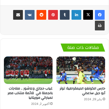
لينكدإن
‏Tumblr
بينتيريست
‏Reddit
‏VKontakte
مشاركة عبر البريد
طباعة
مقالات ذات صلة
حارس الكونغو الديمقراطية: توتر
غياب حجازي وعاشور .. مفاجآت
أبو جبل ساعدني
بالجملة في قائمة منتخب مصر
لمباراتي موريتانيا
يناير 29, 2024
أكتوبر 2, 2024