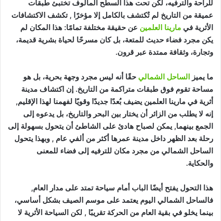
للراحة والترفيه، لكن تحت هذا السطح المألوف تختبئ طبقات
عميقة من التاريخ لم تُكتشف بالكامل إلا مؤخرًا , تكشف الاكتشافات
الأثرية في
مارينا العلمين
عن حقيقة مختلفة تمامًا: هذا المكان لم
يكن مجرد فضاء حديث للمتعة، بل كان مسرحًا لحياة بشرية قديمة،
وتجارة، وثقافة ممتدة عبر قرون.
ما يميز
الساحل الشمالي
حقًا أنه ليس مجرد وجهة بحرية، بل هو
مساحة تقوم فوق طبقات متراكمة من التاريخ. إن اكتشاف مدينة
أثرية في مارينا العلمين يضيف بُعدًا جديدًا وقويًا لفهمنا لهذا الإقليم,
إنه لا يطلب من الزائر أن يختار بين البحر والتاريخ، بل يدعوه إلى
الجمع بينهما, يمكن لصباح هادئ على الشاطئ أن يتحول بسهولة إلى
رحلة بعد الظهر داخل مدينة عمرها أكثر من ألفي عام , وبهذا يتحول
الساحل الشمالي من مجرد مكان للترفيه إلى فضاء للمعنى
والحكاية.
هذا التحول يفتح أيضًا الباب أمام سياحة تمتد على مدار العام,
فالساحل الشمالي اليوم يعتمد على موسم الصيف بشكل أساسي،
بينما يخلو في بقية العام من الحركة تقريبًا , لكن السياحة الأثرية لا