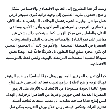
ويمتد أثر هذا المشروع إلى الجانب الاقتصادي والاجتماعي بشكل
واضح , فتحويل مارينا العلمين إلى وجهة تراثية كبرى سيوفر فرص
عمل مباشرة وغير مباشرة ,تشمل الوظائف المباشرة علماء الآثار،
وأخصائيي الترميم، والمرشدين السياحيين، وأفراد الأمن، وسائقي
النقل، والعاملين في مركز الزوار, كما سينعكس ذلك بشكل غير
مباشر على نمو الفنادق والمطاعم وخدمات النقل والمشروعات
الصغيرة في المنطقة المحيطة , والأهم من ذلك أن المجتمع المحلي
لن يكون مجرد متلقٍ لهذا التطور، بل شريكًا فاعلًا فيه , وهذا يخلق
نموذجًا للتنمية المستدامة المرتبطة بالهوية، وليس فقط بالموسمية
الاقتصادية.
كما أن تدريب الحرفيين المحليين يمثل جزءًا أساسيًا من هذه الرؤية ,
فهناك توجه واضح لإطلاق برامج تدريب تساعد الحرفيين على إنتاج
نسخ عالية الجودة مستوحاة من الاكتشافات الأثرية، مثل الرموز
المصرية القديمة كعين حورس وغيرها من العناصر الزخرفية , الهدف
ليس إنتاج هدايا سياحية تقليدية، بل تقديم منتجات ثقافية أصيلة
تحترم التراث وتعكس قيمته , ومن خلال ورش التدريب، يمكن نقل