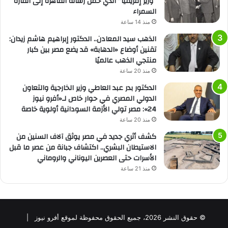
“وزير إفريقيا” الذي حمل رسالة القاهرة إلى القارة
السمراء
منذ 14 ساعة
الذهب سيد المعادن.. الدكتور إبراهيم هاشم زيدان:
تقنين أوضاع «الدهابة» قد يضع مصر بين كبار
منتجي الذهب عالميًا
منذ 20 ساعة
الدكتور بدر عبد العاطي وزير الخارجية والتعاون
الدولي المصري في حوار خاص لـ«أفرو نيوز
24»: مصر تولي الأزمة السودانية أولوية خاصة
منذ 20 ساعة
كشف أثري جديد في مصر يوثق آلاف السنين من
الاستيطان البشري.. اكتشاف جبانة من عصر ما قبل
الأسرات حتى العصرين اليوناني والروماني
منذ 21 ساعة
© حقوق النشر 2026، جميع الحقوق محفوظة لموقع أفرو نيوز |