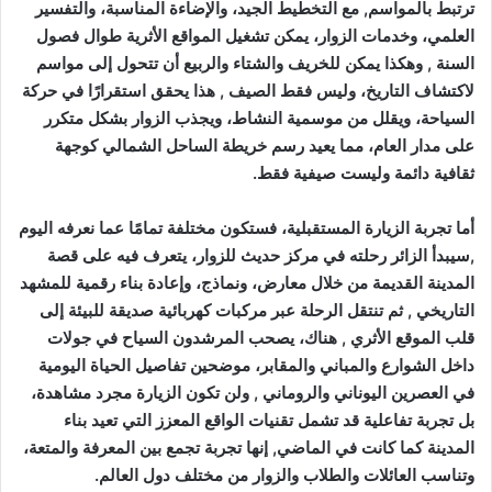
ترتبط بالمواسم, مع التخطيط الجيد، والإضاءة المناسبة، والتفسير
العلمي، وخدمات الزوار، يمكن تشغيل المواقع الأثرية طوال فصول
السنة , وهكذا يمكن للخريف والشتاء والربيع أن تتحول إلى مواسم
لاكتشاف التاريخ، وليس فقط الصيف , هذا يحقق استقرارًا في حركة
السياحة، ويقلل من موسمية النشاط، ويجذب الزوار بشكل متكرر
على مدار العام، مما يعيد رسم خريطة الساحل الشمالي كوجهة
ثقافية دائمة وليست صيفية فقط.
أما تجربة الزيارة المستقبلية، فستكون مختلفة تمامًا عما نعرفه اليوم
,سيبدأ الزائر رحلته في مركز حديث للزوار، يتعرف فيه على قصة
المدينة القديمة من خلال معارض، ونماذج، وإعادة بناء رقمية للمشهد
التاريخي , ثم تنتقل الرحلة عبر مركبات كهربائية صديقة للبيئة إلى
قلب الموقع الأثري , هناك، يصحب المرشدون السياح في جولات
داخل الشوارع والمباني والمقابر، موضحين تفاصيل الحياة اليومية
في العصرين اليوناني والروماني , ولن تكون الزيارة مجرد مشاهدة،
بل تجربة تفاعلية قد تشمل تقنيات الواقع المعزز التي تعيد بناء
المدينة كما كانت في الماضي, إنها تجربة تجمع بين المعرفة والمتعة،
وتناسب العائلات والطلاب والزوار من مختلف دول العالم.