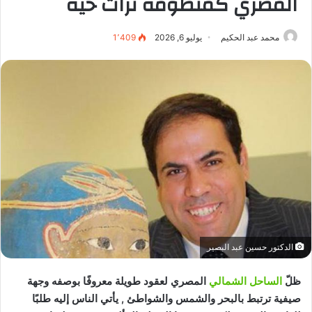
المصري كمنظومة تراث حيّة
محمد عبد الحكيم
يوليو 6, 2026
1٬409
الدكتور حسين عبد البصير
ظلّ
الساحل الشمالي
المصري لعقود طويلة معروفًا بوصفه وجهة
صيفية ترتبط بالبحر والشمس والشواطئ , يأتي الناس إليه طلبًا