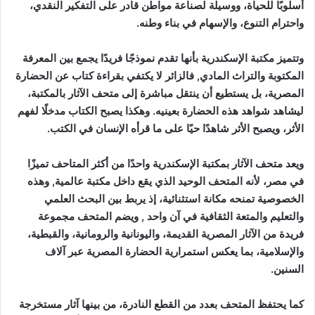
أسلوبًا للحياة، ووسيلة لصناعة مواطن قادر على التفكير النقدي،
واحترام التنوع، والإسهام في بناء وطنه.
وتتميز مكتبة الإسكندرية بأنها تقدم نموذجًا فريدًا يجمع بين المعرفة
المكتوبة والتراث المادي, فالزائر لا يكتفي بقراءة كتاب عن الحضارة
المصرية، بل يستطيع أن ينتقل مباشرة إلى متحف الآثار بالمكتبة،
ليشاهد شواهد هذه الحضارة بعينيه. وهكذا يصبح الكتاب مدخلًا لفهم
الأثر، ويصبح الأثر شاهدًا حيًا على ما قرأه الإنسان في الكتب.
ويعد متحف الآثار بمكتبة الإسكندرية واحدًا من أكثر المتاحف تميزًا
في مصر، لأنه المتحف الوحيد الذي يقع داخل مكتبة عالمية, وهذه
الخصوصية تمنحه مكانة استثنائية، إذ يربط بين البحث العلمي
والتعليم والمتعة الثقافية في آن واحد , ويضم المتحف مجموعة
فريدة من الآثار المصرية القديمة، واليونانية والرومانية، والقبطية،
والإسلامية، بما يعكس استمرارية الحضارة المصرية عبر آلاف
السنين.
كما يحتفظ المتحف بعدد من القطع النادرة، من بينها آثار مستخرجة