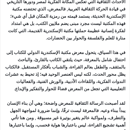
الأحداث الثقافية التي تعكس المكانة الفكرية لمصر ودورها التاريخي
في قيادة الحركة الثقافية العربية, فالمعرض، الذي تحتضنه مكتبة
الإسكندرية الحديثة، يستمد قيمته من رمزية المكان قبل أي شيء؛
فهذه المكتبة ليست مجرد مبنى يضم ملايين الكتب، بل هي امتداد
لفكرة إنسانية عظيمة حملتها مكتبة الإسكندرية القديمة، التي كانت
منارة للعلم والفلسفة والحوار بين الحضارات.
في هذا السياق، يتحول معرض مكتبة الإسكندرية الدولي للكتاب إلى
احتفال شامل بالمعرفة، حيث يلتقي الكاتب بالقارئ، والباحث
بالمثقف، والطفل بعالم القراءة، والشباب بأفكار المستقبل. فالكتاب
يظل محور الحدث، لكنه ليس العنصر الوحيد فيه؛ إذ تحيط به عشرات
الندوات الفكرية، واللقاءات الأدبية، والورش الفنية، والفعاليات
التعليمية التي تجعل من المعرض فضاءً للحوار والتفكير والإبداع.
لقد أصبحت الرسالة الثقافية للمعرض واضحة؛ وهي أن بناء الإنسان
يبدأ ببناء وعيه. فالمعرفة ليست ترفًا، وإنما ضرورة لمواجهة الجهل
والتطرف، ولمواكبة عالم يتغير بوتيرة غير مسبوقة , ومن هنا تأتي
أهمية تشجيع القراءة، ليس باعتبارها هواية فحسب، وإنما باعتبارها