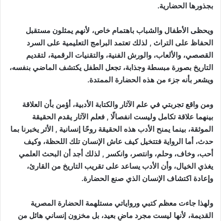
بجذورها الحضارية.
ويحظى الأطفال والشباب باهتمام خاص، لأنهم يمثلون مستقبل
الحفاظ على التراث , لذلك تعتمد البرامج التعليمية على السرد
القصصي، والألعاب، والورش الفنية، والتقنيات الرقمية، لتقديم
التاريخ بصورة مبسطة وجذابة، تجعل الطفل يكتشف الماضي بنفسه،
ويشعر بأنه جزء من هذه الحضارة الممتدة.
ومن واقع تجربتي في علم الآثار والكتابة الأدبية، أؤمن بأن العلاقة
بينهما علاقة تكامل وليست انفصالًا , فعلم الآثار يقدم الحقيقة
الموثقة، بينما يمنح الأدب هذه الحقيقة روحًا إنسانية , الأثر يخبرنا بما
حدث، أما الرواية فتتخيل كيف عاش الإنسان تلك اللحظة، وكيف
أحب، وخاف، وحلم، وانتصر، وانكسر , لذلك أجد أن البحث العلمي
يغذي الخيال، وأن الأدب يساعد على تقريب التاريخ من القارئ،
وإعادة اكتشاف الإنسان الذي صنع الحضارة.
ولهذا جاءت معظم كتبي ورواياتي مستلهمة الحضارة المصرية
القديمة، لأنها ليست مجرد ماضٍ بعيد، بل مخزون إنساني هائل من