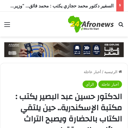
الدكتور بدر عبد العاطي وزير الخارجية والتعاون الدولي المصري في حوار خاص لـ«أفرو نيوز 24»: مصر تولي الأزمة السودانية أولوية خاصة
بحث عن
الق
الرئيسية
/
أخبار عاجلة
أخبار عاجلة
الرأي
الدكتور حسين عبد البصير يكتب :
مكتبة الإسكندرية.. حين يلتقي
الكتاب بالحضارة ويصبح التراث