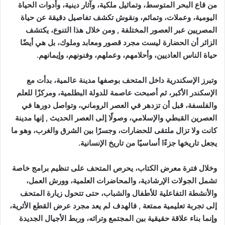
من قاع البحر المتوسط، وتماثيل ملكية، وآثار دينية، وأدوات الحياة
اليومية، وعملات، وتمائم، ونقوش تكشف تفاصيل دقيقة عن حياة
المصريين عبر العصور المختلفة , ومن خلال هذا التنوع، يكتشف
الزائر أن الحضارة ليست مجرد قصور ومعابد وملوك، بل هي أيضًا
حياة الناس العاديين، وأحلامهم، وعملهم، وفنونهم، وإيمانهم.
وتبرز الإسكندرية داخل المتحف بوصفها مدينة عالمية، بدأت مع
الإسكندر الأكبر، ثم أصبحت عاصمة للدولة البطلمية، ومركزًا للعلم
والفلسفة، قبل أن تزدهر في العصر الروماني، وتواصل دورها في
العصرين القبطي والإسلامي، وصولًا إلى العصر الحديث , إنها مدينة
كانت ولا تزال ملتقى للحضارات، وجسرًا بين الشرق والغرب، وهو ما
يجعل تاريخها جزءًا أساسيًا من تاريخ الإنسانية.
وخلال فترة معرض الكتاب، يحرص المتحف على تنظيم برامج خاصة
تشمل الجولات الإرشادية، والمحاضرات العلمية، وورش العمل،
والأنشطة التفاعلية للأطفال والشباب، حتى تتحول زيارة المتحف
إلى تجربة تعليمية ممتعة , فالهدف لم يعد مجرد عرض القطع الأثرية،
وإنما بناء علاقة حقيقية بين المجتمع وتراثه، وربط الأجيال الجديدة