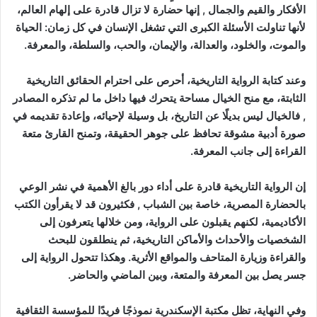
الأفكار والقيم والجمال , إنها حضارة لا تزال قادرة على إلهام العالم،
لأنها تناولت الأسئلة الكبرى التي تشغل الإنسان في كل زمان: الحياة
والموت، والخلود، والعدالة، والإيمان، والحب، والسلطة، والمعرفة.
وعند كتابة الرواية التاريخية، أحرص على احترام الحقائق التاريخية
الثابتة، مع منح الخيال مساحة يتحرك فيها داخل ما لم تذكره المصادر
, فالخيال ليس بديلًا عن التاريخ، بل وسيلة لإحيائه، وإعادة تقديمه في
صورة أدبية مشوقة تحافظ على جوهر الحقيقة، وتمنح القارئ متعة
القراءة إلى جانب المعرفة.
إن الرواية التاريخية قادرة على أداء دور بالغ الأهمية في نشر الوعي
بالحضارة المصرية، خاصة بين الشباب , فكثيرون قد لا يقرأون الكتب
الأكاديمية، لكنهم يقبلون على الرواية، ومن خلالها يتعرفون إلى
الشخصيات والأحداث والأماكن التاريخية، ثم ينطلقون للبحث
والقراءة وزيارة المتاحف والمواقع الأثرية. وهكذا تتحول الرواية إلى
جسر يصل بين المعرفة والمتعة، وبين الماضي والحاضر.
وفي النهاية، تظل مكتبة الإسكندرية نموذجًا فريدًا للمؤسسة الثقافية