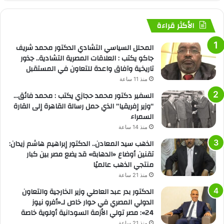
الأكثر قراءة
المحلل السياسي التشادي الدكتور محمد شريف
جاكو يكتب : العلاقات المصرية التشادية.. جذور
تاريخية وآفاق واعدة للتعاون في المستقبل
منذ 11 ساعة
السفير دكتور محمد حجازي يكتب : محمد فائق…
“وزير إفريقيا” الذي حمل رسالة القاهرة إلى القارة
السمراء
منذ 14 ساعة
الذهب سيد المعادن.. الدكتور إبراهيم هاشم زيدان:
تقنين أوضاع «الدهابة» قد يضع مصر بين كبار
منتجي الذهب عالميًا
منذ 21 ساعة
الدكتور بدر عبد العاطي وزير الخارجية والتعاون
الدولي المصري في حوار خاص لـ«أفرو نيوز
24»: مصر تولي الأزمة السودانية أولوية خاصة
منذ 21 ساعة