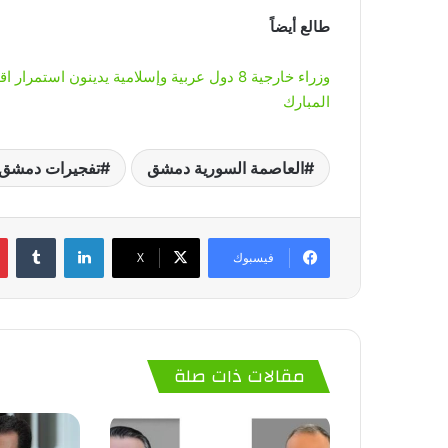
طالع أيضاً
وزراء خارجية 8 دول عربية وإسلامية يدينون 
المبارك
العاصمة السورية دمشق
تفجيرات دمشق ا
لينكدإن
‏Tumblr
فيسبوك
‫X
مقالات ذات صلة