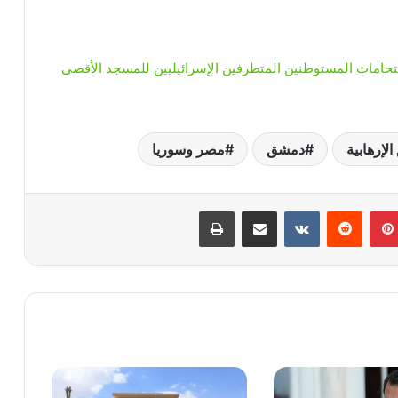
استمرار اقتحامات المستوطنين المتطرفين الإسرائيليين للمسجد الأقصى
لإرهابية
دمشق
مصر وسوريا
بينتيريست
‏Reddit
‏VKontakte
مشاركة عبر البريد
طباعة