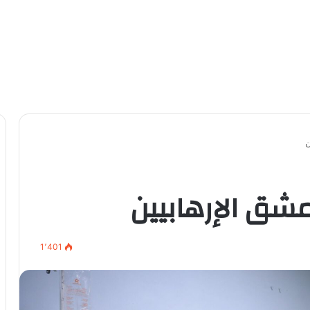
ن
شق الإرهابيين
1٬401