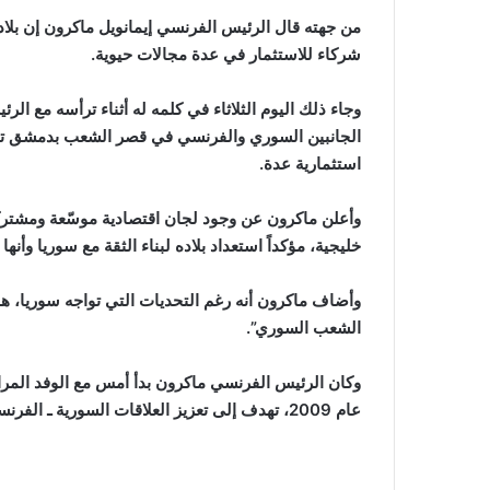
من جهته قال الرئيس الفرنسي إيمانويل ماكرون إن بلاد
شركاء للاستثمار في عدة مجالات حيوية.
وجاء ذلك اليوم الثلاثاء في كلمه له أثناء ترأسه مع ال
الجانبين السوري والفرنسي في قصر الشعب بدمشق تمهي
استثمارية عدة.
وأعلن ماكرون عن وجود لجان اقتصادية موسّعة ومشترك
خليجية، مؤكداً استعداد بلاده لبناء الثقة مع سوريا و
‏وأضاف ‏ماكرون أنه رغم التحديات التي تواجه سوريا، 
الشعب السوري”.‏
وكان الرئيس الفرنسي ماكرون بدأ أمس مع الوفد المر
عام 2009، تهدف إلى تعزيز العلاقات السورية ـ الفرنسية القائمة على الاحترام المتبادل والشراكة المتكافئة.‏