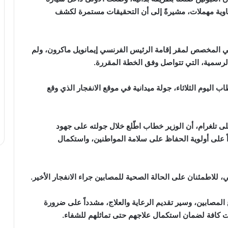
حاوية مهملات، مشيرةً إلى أن التحقيقات مستمرة لكشف
مني المخصص لمقر إقامة الرئيس الفرنسي إيمانويل ماكرون، ولم
 الرسمية، التي تتواصل وفق الخطة المقررة.
يوم الثلاثاء، جولة ميدانية في موقع ‏الانفجار الذي وقع
ى تلغرام، ‏أن الوزير خطاب ‏اطّلع خلال جولته على جهود
 على أولوية الحفاظ على سلامة المواطنين، واستكمال
للاطمئنان على الحالة ‏الصحية للمصابين جراء الانفجار الأخير.‏
المصابين، وسير ‏تقديم الرعاية والعلاج، مشدداً على ضرورة
نات كافة لضمان استكمال علاجهم حتى تماثلهم ‏للشفاء.‏