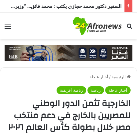
السفير دكتور محمد حجازي يكتب : محمد فائق… “وزير إفريقيا” الذي حمل رسالة القاهرة إلى القارة السمراء
بحث عن
الق
الرئيسية
/
أخبار عاجلة
أخبار عاجلة
رياضة
رياضة أفريقية
الخارجية تثمن الدور الوطني
للمصريين بالخارج في دعم منتخب
مصر خلال بطولة كأس العالم ٢٠٢٦