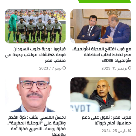
مع قرب افتتاح المدينة الأولمبية..
فيتوريا : ودية جنوب السودان
مصر تخطط لطلب استضافة
فرصة لاكتشاف مواهب جديدة في
«أولمبياد 2036»
منتخب مصر
نوفمبر 15, 2023
يونيو 17, 2023
مدرب مصر : نعول على دعم
لحسن العسبي يكتب : كرة القدم
جماهيرنا أمام كرواتيا
والتربية على “الوطنية المغربية”..
قفزة يوسف النصيري قفزة أمة
مارس 25, 2024
بكاملها