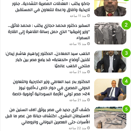
جاكو يكتب : العلاقات المصرية التشادية.. جذور
تاريخية وآفاق واعدة للتعاون في المستقبل
منذ 11 ساعة
السفير دكتور محمد حجازي يكتب : محمد فائق…
“وزير إفريقيا” الذي حمل رسالة القاهرة إلى القارة
السمراء
منذ 15 ساعة
الذهب سيد المعادن.. الدكتور إبراهيم هاشم زيدان:
تقنين أوضاع «الدهابة» قد يضع مصر بين كبار
منتجي الذهب عالميًا
منذ 21 ساعة
الدكتور بدر عبد العاطي وزير الخارجية والتعاون
الدولي المصري في حوار خاص لـ«أفرو نيوز
24»: مصر تولي الأزمة السودانية أولوية خاصة
منذ 21 ساعة
كشف أثري جديد في مصر يوثق آلاف السنين من
الاستيطان البشري.. اكتشاف جبانة من عصر ما قبل
الأسرات حتى العصرين اليوناني والروماني
منذ 22 ساعة