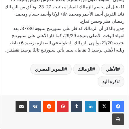
11، قبل أن يحسم الزمالك المباراة بنتيجة 27-23، وتألق من الزمالك
قائد الفريق أحمد الأحمر ومحمد علاء لوكا وأحمد حسام ومحمد
رمضان هتلر وحسن قداح.
جدير بالذكر أن الزمالك قد فاز على سبورتنج بنتيجة 37/36، بعد
انتهاء الوقت الأصلي بنتيجة 29/29، كما فاز الأهلي على سبورتنج
بنتيجة 21/20، وأنهى الزمالك البطولة في الصدارة برصيد 6 نقاط،
ويليه الأهلي برصيد 3 نقاط،، بينما يأتي سبورتنج ثالثًا برصيد نقطتين.
الأهلي
الزمالك
السوبر المصري
كرة اليد
لينكدإن
‏Tumblr
بينتيريست
‏Reddit
‏VKontakte
مشاركة عبر البريد
طباعة