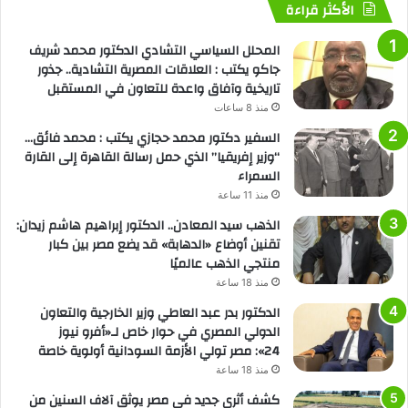
الأكثر قراءة
المحلل السياسي التشادي الدكتور محمد شريف
جاكو يكتب : العلاقات المصرية التشادية.. جذور
تاريخية وآفاق واعدة للتعاون في المستقبل
منذ 8 ساعات
السفير دكتور محمد حجازي يكتب : محمد فائق…
“وزير إفريقيا” الذي حمل رسالة القاهرة إلى القارة
السمراء
منذ 11 ساعة
الذهب سيد المعادن.. الدكتور إبراهيم هاشم زيدان:
تقنين أوضاع «الدهابة» قد يضع مصر بين كبار
منتجي الذهب عالميًا
منذ 18 ساعة
الدكتور بدر عبد العاطي وزير الخارجية والتعاون
الدولي المصري في حوار خاص لـ«أفرو نيوز
24»: مصر تولي الأزمة السودانية أولوية خاصة
منذ 18 ساعة
كشف أثري جديد في مصر يوثق آلاف السنين من