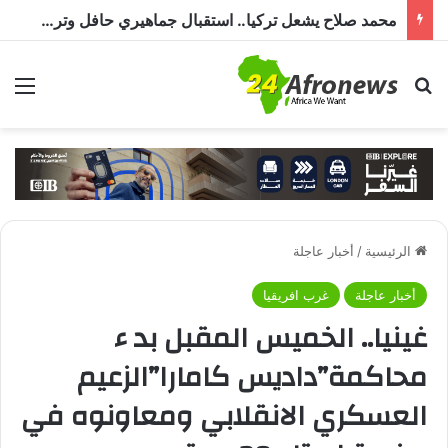
محمد صلاح يشعل تركيا.. استقبال جماهيري حافل وترحيب بـ”الملك المصري” قبل انضمامه إلى طرابزون سبور
بحث عن
الق
الرئيسية
/
أخبار عاجلة
أخبار عاجلة
غرب افريقيا
غينيا.. الخميس المقبل بد ء
محاكمة”داديس كامارا”الزعيم
العسكري الانقلابي ومعاونوه في