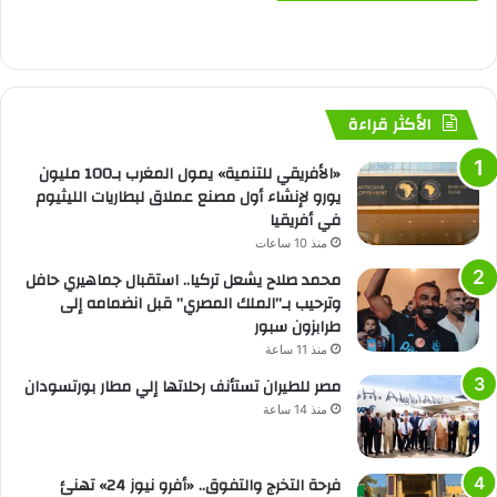
الأكثر قراءة
«الأفريقي للتنمية» يمول المغرب بـ100 مليون
يورو لإنشاء أول مصنع عملاق لبطاريات الليثيوم
في أفريقيا
منذ 10 ساعات
محمد صلاح يشعل تركيا.. استقبال جماهيري حافل
وترحيب بـ”الملك المصري” قبل انضمامه إلى
طرابزون سبور
منذ 11 ساعة
مصر للطيران تستأنف رحلاتها إلي مطار بورتسودان
منذ 14 ساعة
فرحة التخرج والتفوق.. «أفرو نيوز 24» تهنئ