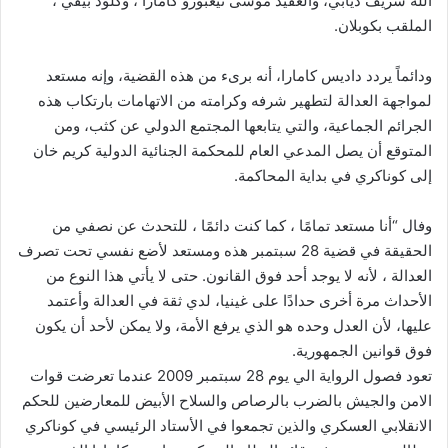
الله شريف ديابي، والعقيد موسى ثيغبورو كامارا ، وكلود بيفي ،
الملقب بكوبلان.
ودائماً يردد داديس كامارا، أنه برىء من هذه القضية، وإنه مستعد
لمواجهة العدالة لتطهير شرفه وكرامته من الاتهامات بارتكاب هذه
الجرائم الجماعية، والتي يتابعها المجتمع الدولي عن كثب، ومن
المتوقع أن يصل المدعي العام للمحكمة الجنائية الدولية كريم خان
إلى كوناكري في بداية المحاكمة.
وفال “أنا مستعد تمامًا ، كما كنت دائمًا ، للتحدث عن نصفي من
الحقيقة في قضية 28 سبتمبر هذه ومستعد لأضع نفسي تحت تصرف
العدالة ، لأنه لا يوجد أحد فوق القانون. حتى لا يأتي هذا النوع من
الأحداث مرة أخرى حدادًا على غينيا، لدي ثقة في العدالة وأعتمد
عليها، لأن العدل وحده هو الذي يرفع الأمة، ولا يمكن لأحد أن يكون
فوق قوانين الجمهورية.
تعود فصول الرواية الي يوم 28 سبتمبر 2009 عندما تعرضت قوات
الامن والجيش بالضرب بالرصاص والسلاح الأبيض للمعارضين للحكم
الانقلابي العسكري والذين تجمعوا في الأستاد الرئيسي في كوناكري