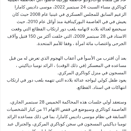
كوناكري مساء السبت 24 سبتمبر 2022، موسى داديس كامارا
الزعيم السابق للمجلس العسكري في غينيا عام 2008 حيث كان
يعيش في في العاصمة البوركينافية منذ أوائل عام 2010، حيث
سيخضع لعدالة بلاده لاتهامه بلعب دور ارتكاب الفظائع التي وقعت
الاستاد قي 28 سبتمبر 2009، التي خلفت أكثر من 150 قتيل وآلاف
الجرحى واغتصاب مائة امرأة ، وفقا للأمم المتحدة.
بعد أن اقترب من الأسوأ في أعقاب الهجوم الذي تعرض له من قبل
مساعده في المعسكر (في ذلك الوقت) ، الرائد تومبا دياكيتي ،
المسجون في منزل كوناكري المركزي.
يعود طفل كولي ليواجه عدالة بلاده التي تتهمه بلعب دور في ارتكاب
انتهاكات في استاد. الفظائع.
وستعقد أولي جلسات هذه المحاكمة الخميس 28 سبتمبر الجاري،
العاصمة كوناكري وسيوضع في قفص الاتهام 11 من كبار الشخصيات
السابقة في نظام موسى داديس كامارا، بما في ذلك مساعده الرائد
تومبا دياكيتي المسجون في سجن كوناكري المركزي، والجنرال عبد