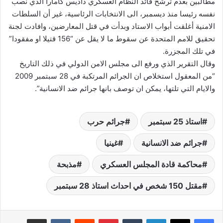
مطالبين بعدم ترشح قائد النظام العسكري داديس كامارا الذي نصب
نفسه رئيسا منذ ديسمبر، الى الانتخابات الرئاسية، غير أن السلطات
الامنية أغلقت أبواب الاستاد وبدأت في قتل المعارضين، وافادت لجنة
تحقيق للامم المتحدة عن سقوط ما لا يقل عن “156 قتيلا او مفقودا”
في تلك المجزرة.
وقال التقرير الذي ورفع الى مجلس الامن الدولي في ذلك التاريخ
“من المعقول استخلاص ان الجرائم المرتكبة في 28 سبتمبر 2009
والايام التي تلتها، يمكن ان توصف بانها جرائم ضد الانسانية”.
استاذ 25 سبتمبر
جرائم حرب
جرائم ضد الانسانية
غينيا
محاكمة قادة المجلس العسكري
مذبحة
مقتل 150 شخص في احداث استاذ 28 سبتمبر
لينكدإن
‏Tumblr
بينتيريست
‏Reddit
‏VKontakte
مشاركة عبر البريد