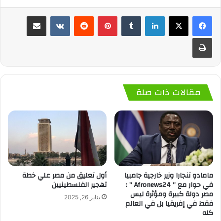
لينكدإن
‏Tumblr
بينتيريست
‏Reddit
‏VKontakte
مشاركة عبر البريد
طباعة
مقالات ذات صلة
مامادو تنجارا وزير خارجية جامبيا
أول تعليق من مصر علي خطة
في حوار مع ” Afronews24 ” :
تهجير الفلسطينيين
مصر دولة كبيرة ومؤثرة ليس
يناير 26, 2025
فقط في إفريقيا بل في العالم
كله