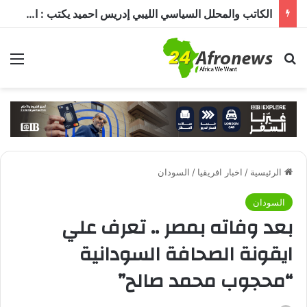
الكاتب والمحلل السياسي الليبي إدريس احميد يكتب : الكاميرون في ظل غياب بول بيا… قراءة في المشهد وأسباب الغياب ومآلات الأوضاع
بحث عن
الق
الرئيسية
/
اخبار افريقيا
/
السودان
السودان
بعد وفاته بمصر .. تعرف علي
ايقونة الصحافة السودانية
“محجوب محمد صالح”