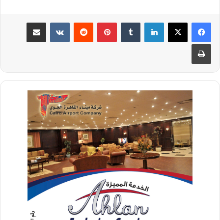
لينكدإن
‏Tumblr
بينتيريست
‏Reddit
‏VKontakte
مشاركة عبر البريد
طباعة