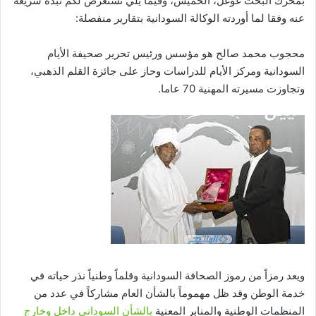
بمحرك البحث غوغل، الخميس، وفيما يلي نستعرض لكم نبذة سريعة
عنه وفقا لما أوردته الوكالة السودانية بتقارير منفصلة:
محجوب محمد صالح هو مؤسس ورئيس تحرير صحيفة الأيام
السودانية ومركز الأيام للدراسات وحاز على جائزة القلم الذهبي،
وتجاوزت مسيرته المهنية 70 عاما.
ويعد رمزاً من رموز الصحافة السودانية وقلماً وطنياً نذر حياته في
خدمة الوطن وقد ظل مهموماً بالشأن العام مشاركاً في عدد من
المنظمات الوطنية والمنابر المعنية
بالشأن السوداني داخل وخارج