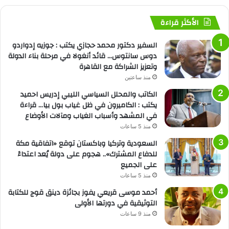
الأكثر قراءة
السفير دكتور محمد حجازي يكتب : جوزيه إدواردو
دوس سانتوس… قائد أنغولا في مرحلة بناء الدولة
وتعزيز الشراكة مع القاهرة
منذ ساعتين
الكاتب والمحلل السياسي الليبي إدريس احميد
يكتب : الكاميرون في ظل غياب بول بيا… قراءة
في المشهد وأسباب الغياب ومآلات الأوضاع
منذ 5 ساعات
السعودية وتركيا وباكستان توقع «اتفاقية مكة
للدفاع المشترك».. هجوم على دولة يُعد اعتداءً
على الجميع
منذ 5 ساعات
أحمد موسى قريعي يفوز بجائزة دينق قوج للكتابة
التوثيقية في دورتها الأولى
منذ 9 ساعات