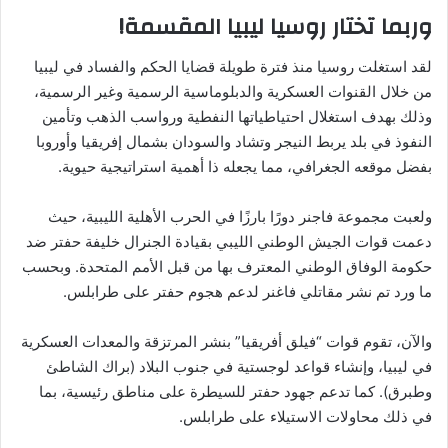
وربما تختار روسيا ليبيا المقسمة!
لقد استغلت روسيا منذ فترة طويلة قضايا الحكم والفساد في ليبيا
من خلال القنوات العسكرية والدبلوماسية الرسمية وغير الرسمية،
وذلك بهدف استغلال احتياطياتها النفطية ورواسب الذهب وتأمين
النفوذ في بلد يربط النيجر وتشاد والسودان بشمال إفريقيا وأوروبا
بفضل موقعه الجغرافي، مما يجعله ذا أهمية استراتيجية حيوية.
ولعبت مجموعة فاجنر دورًا بارزًا في الحرب الأهلية الليبية، حيث
دعمت قوات الجيش الوطني الليبي بقيادة الجنرال خليفة حفتر ضد
حكومة الوفاق الوطني المعترف بها من قبل الأمم المتحدة. وبحسب
ما ورد تم نشر مقاتلي فاغنر لدعم هجوم حفتر على طرابلس.
والآن، تقوم قوات “فيلق أفريقيا” بنشر المرتزقة والمعدات العسكرية
في ليبيا، وإنشاء قواعد لوجستية في جنوب البلاد (براك الشاطئ
وطبرق). كما تدعم جهود حفتر للسيطرة على مناطق رئيسية، بما
في ذلك محاولات الاستيلاء على طرابلس.