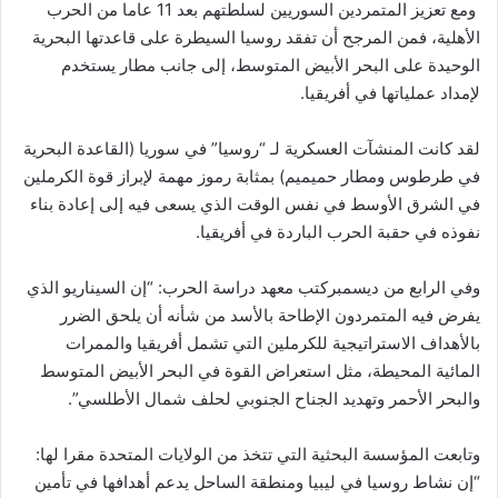
ومع تعزيز المتمردين السوريين لسلطتهم بعد 11 عاما من الحرب
الأهلية، فمن المرجح أن تفقد روسيا السيطرة على قاعدتها البحرية
الوحيدة على البحر الأبيض المتوسط، إلى جانب مطار يستخدم
لإمداد عملياتها في أفريقيا.
لقد كانت المنشآت العسكرية لـ “روسيا” في سوريا (القاعدة البحرية
في طرطوس ومطار حميميم) بمثابة رموز مهمة لإبراز قوة الكرملين
في الشرق الأوسط في نفس الوقت الذي يسعى فيه إلى إعادة بناء
نفوذه في حقبة الحرب الباردة في أفريقيا.
وفي الرابع من ديسمبركتب معهد دراسة الحرب: “إن السيناريو الذي
يفرض فيه المتمردون الإطاحة بالأسد من شأنه أن يلحق الضرر
بالأهداف الاستراتيجية للكرملين التي تشمل أفريقيا والممرات
المائية المحيطة، مثل استعراض القوة في البحر الأبيض المتوسط ​​
والبحر الأحمر وتهديد الجناح الجنوبي لحلف شمال الأطلسي”.
وتابعت المؤسسة البحثية التي تتخذ من الولايات المتحدة مقرا لها:
“إن نشاط روسيا في ليبيا ومنطقة الساحل يدعم أهدافها في تأمين