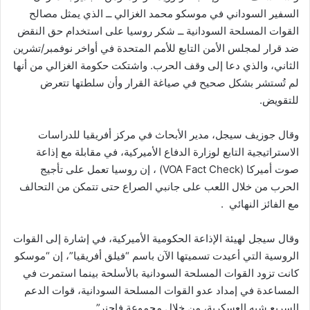
السفير السوداني في موسكو محمد الغزالي ــ الذي يمثل مصالح
القوات المسلحة السودانية ــ شكر روسيا على استخدام حق النقض
ضد قرار لمجلس الأمن التابع للأمم المتحدة في أواخر نوفمبر/تشرين
الثاني، والذي دعا إلى وقف الحرب. واشتكت حكومة الغزالي من أنها
لم تُستشر بشكل صحيح في صياغة القرار وأن سلطتها تتعرض
للتقويض.
وقال جوزيف سيجل، مدير الأبحاث في مركز أفريقيا للدراسات
الاستراتيجية التابع لوزارة الدفاع الأميركية، في مقابلة مع إذاعة
صوت أميركا (VOA Fact Check) ، إن روسيا تعمل على تأجيج
الحرب من خلال اللعب على جانبي الصراع حتى تتمكن من التحالف
مع الفائز النهائي .
وقال سيجل لهيئة الإذاعة الحكومية الأميركية، في إشارة إلى القوات
الروسية التي أعيدت تسميتها الآن باسم “فيلق أفريقيا”، إن “موسكو
كانت تزود القوات المسلحة السودانية بالأسلحة بينما استمرت في
المساعدة في إمداد عدو القوات المسلحة السودانية، قوات الدعم
السريع شبه العسكرية، من خلال مجموعة فاجنر”.