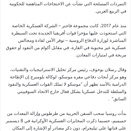
التمردات المسلحة التي نشأت عن الاحتجاجات المناهضة للحكومة
في الربيع العربي.
منذ عام 2017، كانت مجموعة فاجنر – الشركة العسكرية الخاصة
التي استحوذت عليها مؤخرا قوات أفريقيا الجديدة تحت السيطرة
المباشرة لوزارة الدفاع الروسية – توفر الأمن لقادة ومجالس
عسكرية غير محبوبة في القارة، في مقابل أكوام من النقود أو حقوق
مربحة في امتيازات المعادن.
وقال رسلان بوخوف، رئيس مركز تحليل الاستراتيجيات والتقنيات،
وهو مركز أبحاث دفاعي مقره موسكو، لوكالة بلومبرج إن الإطاحة
الدرامية بالأسد تظهر أن “موسكو لا تملك القوات العسكرية والنفوذ
والسلطة للتدخل عسكريا بشكل فعال خارج الاتحاد السوفييتي
السابق” .
بدأت روسيا سحب السفن الحربية من طرطوس وإزالة المعدات من
حميميم، حسبما ذكرت المخابرات العسكرية الأوكرانية في 8 ديسمبر
على قناتها على تيليجرام، دون ذكر مصادر أو الإشارة إلى المكان