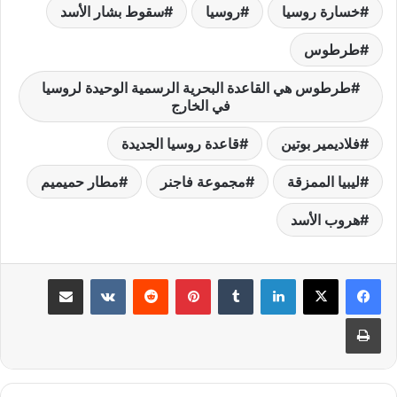
خسارة روسيا
روسيا
سقوط بشار الأسد
طرطوس
طرطوس هي القاعدة البحرية الرسمية الوحيدة لروسيا
في الخارج
فلاديمير بوتين
قاعدة روسيا الجديدة
ليبيا الممزقة
مجموعة فاجنر
مطار حميميم
هروب الأسد
لينكدإن
‏Tumblr
بينتيريست
‏Reddit
‏VKontakte
مشاركة عبر البريد
طباعة