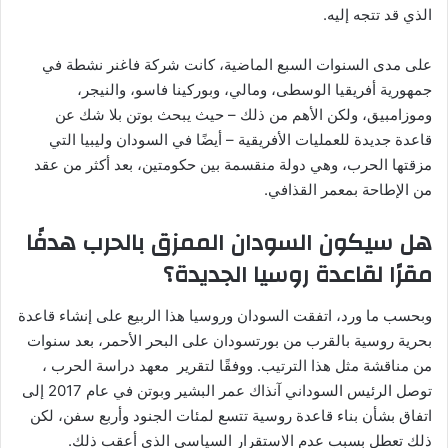
الذي قد تتجه إليه.
على مدى السنوات السبع الماضية، كانت شركة فاغنر نشطة في
جمهورية أفريقيا الوسطى، ومالي، وبوركينا فاسو، والنيجر،
وموزامبيق، ولكن الأهم من ذلك – حيث يبحث بوتن بلا شك عن
قاعدة جديدة للعمليات الأفريقية – أيضًا في السودان وليبيا التي
مزقتها الحرب، وهي دولة منقسمة بين حكومتين، بعد أكثر من عقد
من الإطاحة بمعمر القذافي.
هل سيكون السودان الممزق بالحرب هدفًا
مقرًا لقاعدة روسيا الجديدة؟
وبحسب ما ورد، اتفقت السودان وروسيا هذا الربيع على إنشاء قاعدة
بحرية روسية بالقرب من بورتسودان على البحر الأحمر، بعد سنوات
من مناقشة مثل هذا الترتيب. ووفقًا لتقرير معهد دراسة الحرب ،
توصل الرئيس السوداني آنذاك عمر البشير وبوتن في عام 2017 إلى
اتفاق بشأن بناء قاعدة روسية تتسع لمئات الجنود وأربع سفن، لكن
ذلك تعطل بسبب عدم الاستقرار السياسي الذي أعقب ذلك.