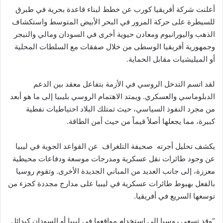
أعلنت شركة أفريقيا كورب عن خطط لبناء قاعدة بحرية في طبرق
للسيطرة على حركة المرور في البحر الأبيض المتوسط ​​واستكشاف
الذهب واليورانيوم ومعادن حيوية أخرى في السودان ومالي والنيجر
وجمهورية أفريقيا الوسطى من خلال صفقات مع السلطات المحلية
أو الميليشيات مقابل الحماية.
لقد اتسم التدخل الروسي في الأزمة بتفاعل معقد بين الدعم
الدبلوماسي والعسكري. ويمتد الاهتمام الروسي بليبيا إلى ما هو أبعد
من مجرد النفوذ السياسي، حيث تمتلك البلاد احتياطيات نفطية
كبيرة، مما يجعلها أصلاً قيماً من حيث أمن الطاقة.
يكشف تحليل أجرته صحيفة التلغراف عن القواعد الجوية في ليبيا
عن وجود طائرات نقل عسكرية ومدرجات موسعة ودفاعات محيطية
معززة، إلى جانب العديد من المباني الجديدة الأخرى. وتقوم روسيا
بالفعل بهبوط طائرات عسكرية في ليبيا على مدارج مجددة كجزء من
توسعها السريع في أفريقيا.
“وقد تسعى روسيا إلى استخدام مواقعها في ليبيا أو السودان كبدائل