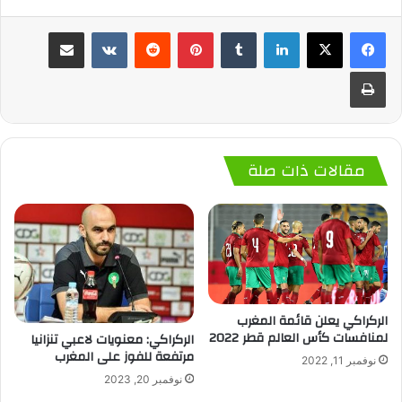
لينكدإن
‏Tumblr
بينتيريست
‏Reddit
‏VKontakte
مشاركة عبر البريد
طباعة
مقالات ذات صلة
الركراكي يعلن قائمة المغرب
لمنافسات كأس العالم قطر 2022
الركراكي: معنويات لاعبي تنزانيا
مرتفعة للفوز على المغرب
نوفمبر 11, 2022
نوفمبر 20, 2023