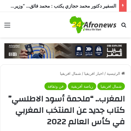
السفير دكتور محمد حجازي يكتب : محمد فائق… “وزير إفريقيا” الذي حمل رسالة القاهرة إلى القارة السمراء
بحث عن
الق
الرئيسية
/
اخبار افريقيا
/
شمال افريقيا
شمال افريقيا
رياضة أفريقية
فن وثقافة
المغرب.. “ملحمة أسود الاطلسي”
كتاب جديد عن المنتخب المغربي
في كأس العالم 2022