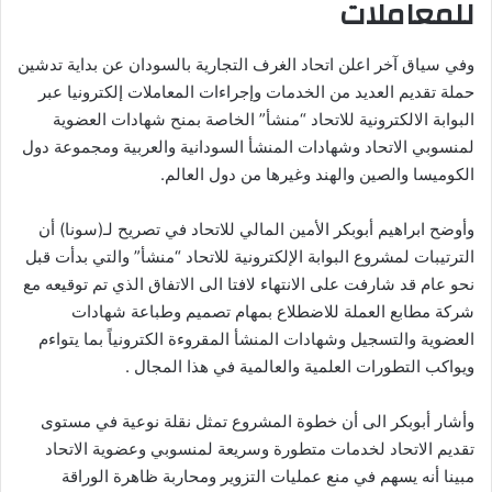
للمعاملات
وفي سياق آخر اعلن اتحاد الغرف التجارية بالسودان عن بداية تدشين
حملة تقديم العديد من الخدمات وإجراءات المعاملات إلكترونيا عبر
البوابة الالكترونية للاتحاد “منشأ” الخاصة بمنح شهادات العضوية
لمنسوبي الاتحاد وشهادات المنشأ السودانية والعربية ومجموعة دول
الكوميسا والصين والهند وغيرها من دول العالم.
وأوضح ابراهيم أبوبكر الأمين المالي للاتحاد في تصريح لـ(سونا) أن
الترتيبات لمشروع البوابة الإلكترونية للاتحاد “منشأ” والتي بدأت قبل
نحو عام قد شارفت على الانتهاء لافتا الى الاتفاق الذي تم توقيعه مع
شركة مطابع العملة للاضطلاع بمهام تصميم وطباعة شهادات
العضوية والتسجيل وشهادات المنشأ المقروءة الكترونياً بما يتواءم
ويواكب التطورات العلمية والعالمية في هذا المجال .
وأشار أبوبكر الى أن خطوة المشروع تمثل نقلة نوعية في مستوى
تقديم الاتحاد لخدمات متطورة وسريعة لمنسوبي وعضوية الاتحاد
مبينا أنه يسهم في منع عمليات التزوير ومحاربة ظاهرة الوراقة