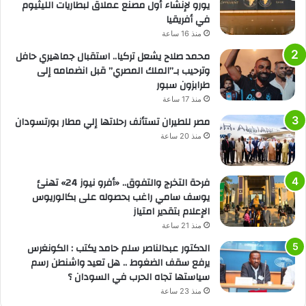
يورو لإنشاء أول مصنع عملاق لبطاريات الليثيوم
في أفريقيا
منذ 16 ساعة
محمد صلاح يشعل تركيا.. استقبال جماهيري حافل
وترحيب بـ”الملك المصري” قبل انضمامه إلى
طرابزون سبور
منذ 17 ساعة
مصر للطيران تستأنف رحلاتها إلي مطار بورتسودان
منذ 20 ساعة
فرحة التخرج والتفوق.. «أفرو نيوز 24» تهنئ
يوسف سامي راغب بحصوله على بكالوريوس
الإعلام بتقدير امتياز
منذ 21 ساعة
الدكتور عبدالناصر سلم حامد يكتب : الكونغرس
يرفع سقف الضغوط .. هل تعيد واشنطن رسم
سياستها تجاه الحرب في السودان ؟
منذ 23 ساعة