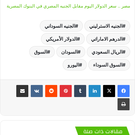
مصر .. سعر الدولار اليوم مقابل الجنيه المصري في البنوك المصرية
الجنيه الاسترليني
الجنيه السوداني
الدرهم الاماراتي
الدولار الأمريكي
الريال السعودي
السودان
السوق
السوق السوداء
اليورو
لينكدإن
‏Tumblr
بينتيريست
‏Reddit
‏VKontakte
مشاركة عبر البريد
طباعة
مقالات ذات صلة