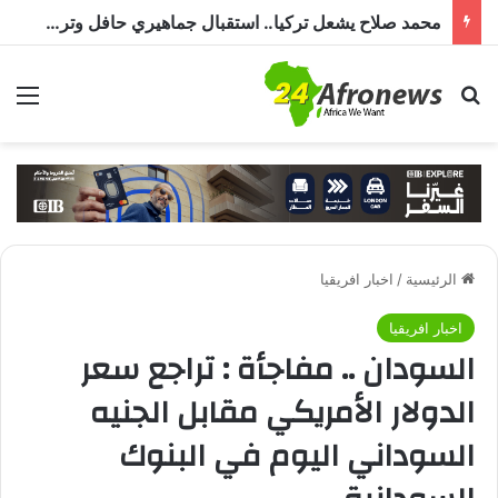
محمد صلاح يشعل تركيا.. استقبال جماهيري حافل وترحيب بـ”الملك المصري” قبل انضمامه إلى طرابزون سبور
بحث عن
الق
الرئيسية
/
اخبار افريقيا
اخبار افريقيا
السودان .. مفاجأة : تراجع سعر
الدولار الأمريكي مقابل الجنيه
السوداني اليوم في البنوك