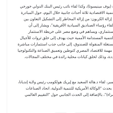
ئة (يوف مينيسوتا)، وكذا لقاء نائب رئيس البنك الدولي خورخي
ية الاقتصادية ثلاثة أحداث جانبية خلال اليوم، حول المبادرة
الة الكربون: من إزالة المخاطر إلى التشكيل التعاون بين
قاء رؤساء الصناديق السيادية الأفريقية”، ويشار إلى أن
استثماري، ويساهم في وضع مصر على خريطة الاستثمار
قق أهداف رؤية مصر 2030، وأهداف التنمية المستدامة الأممية حيث يهدف إلى خلق ثروات للأجيال
لمستغلة المنقولة للصندوق، إلى جانب جذب استثمارات مباشرة
مهمة للاقتصاد المصري كتوطين وتعميق الصناعة والتكنولوجيا
جددة، وذلك لخلق كيانات محلية رائدة في مختلف المجالات.
فعاليات يوم الشباب والعلوم والموافق 10 نوفمبر، لقاء د.هالة السعيد مع إيريك هولكومب رئيس ولاية إنديانا،
دث “الوكالة الأمريكية للتنمية الدولية، اتحاد الصناعات
اء)”، بالإضافة إلى الحدث الجانبي حول “التقييم العالمي