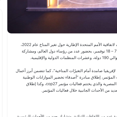
انطلقت اليوم فعاليات الدورة الـ27 من مؤتمر الأطراف لاتفاقية الأمم المتحدة الإطارية حول تغير المناخ عام 2022،
COP27، والمنعقد بمدينة شرم الشيخ خلال الفترة من 7 – 18 نوفمبر، بحضور عدد من رؤساء دول العالم، ومشاركة
فريقيا صامدة أمام التغيرّات المناخية”، كما تتضمن أبرز أعمال
 المؤتمر، إطلاق مبادرة “أصدقاء تخضير الموازانات الوطنية
للدول الأفريقية والنامية” ، فضلًا عن تنظيم يوم الحلول المصرية والذي يختتم فعاليات مؤتمر cop27، وكذا إطلاق
يد من الأحداث الجانبية خلال فعاليات المؤتمر.
ة عددٍ من اللقاءات الثنائية، وتشارك بعددٍ من الأحداث الرئيسية