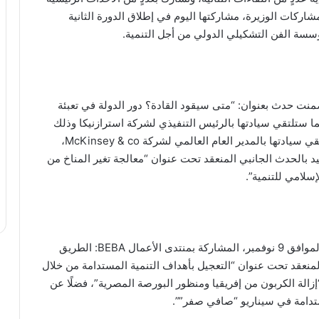
ركات الوزيرة، مشاركتها اليوم في إطلاق الدورة الثانية
سسة الفن التشكيلي الدولي من أجل التنمية.
ضمنت حدث بعنوان: “متى سيقود القادة؟ دور الدولة في تعبئة
ما ستلتقي سيادتها بالرئيس التنفيذي لشركة استرازنيكا وذلك
خلال فعاليات اليوم الأول من القمة، ومن المقرر أن تلتقي سيادتها بالمدير العام العالمي لشركة McKinsey & co،
د بالحدث الجانبي المنعقد تحت عنوان “معالجة تغير المناخ من
إسلامي للتنمية”.
وتتضمن أجندة مشاركات هالة السعيد بـ”يوم التمويل” الموافق 9 نوفمبر، المشاركة بمنتدى الأعمال BEBA: الطريق
لمنعقد تحت عنوان “التعجيل بأهداف التنمية المستدامة من خلال
إزالة الكربون من إفريقيا ومنظور البورصة المصرية”، فضلًا عن
ستدامة في سيناريو “صافي صفر””.