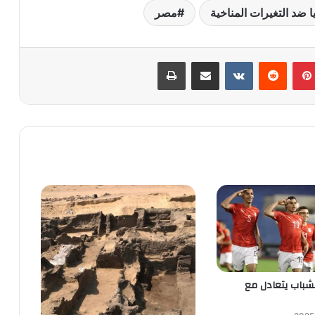
ا ضد التغيرات المناخية
مصر
بينتيريست
‏Reddit
‏VKontakte
مشاركة عبر البريد
طباعة
شباب يتعادل مع