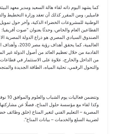
كما يشهد اليوم ذاته لقاء هالة السعيد ومدير معهد البي
فاميلير، ومن المقرر كذلك أن تعقد وزارة التخطيط والتنم
الوطنية للمشروعات الخضراء الذكية، وآخر حول تمويل إز
القطاعين العام والخاص، وحدثًا بعنوان “صوت أفريقيا: ل
الصندوق السيادي المصري هو ذراع الدولة المصرية ال
العالمية، كما يح
القادمة من خلال تعظيم العائد من أصول الدولة غير ا
من الداخل والخارج، علاوة على الاستثمار في قطاعات 
والتحول الرقمي، تحلية المياه، الطاقة الجديدة والمت
وتتضمن 
وكذا لقاء مع مؤسسة حلول المناخ، فضلًا عن مشاركتها بح
المصرية – التعليم الفني لتغير المناخ (خلق وظائف خضر
لضريبة السلع والخدمات – بيانات المناخ”.