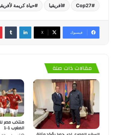
Cop27
افريقيا
حياة كريمة لأفريقي
لينكدإن
‏Tumblr
فيسبوك
‫X
مقالات ذات صلة
منتخب مصر لل
المغرب 1-1
السفير المصري لدى جوبا يؤكد متانة