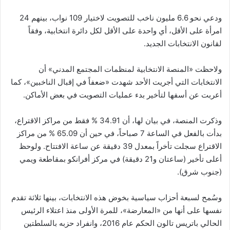
ودعي نحو 6.6 مليون ناخب للتصويت لاختيار 109 نواب، بينهم 24
امرأة على الأقل، أي واحدة على الأقل لكل دائرة انتخابية، وفقاً
لقانون الانتخابات الجديد.
ولاحظت «المنصة الانتخابية لمنظمات المجتمع المدني» أن
الانتخابات التي أجريت الأحد شهدت «ضعفاً في إقبال الناخبين»، كما
أعربت عن أسفها لتأخير بدء عمليات التصويت في بعض الأماكن.
وذكرت المنصة، في بيان لها، أن 34.91 % فقط من مراكز الاقتراع،
بدأت بالفعل في الساعة 7 صباحاً، في حين أن 65.09 % من مراكز
الاقتراع سجلت تأخراً بمعدل 39 دقيقة عن ساعة الافتتاح. ولوحظ
أعلى تأخير (ساعتان و21 دقيقة) في مركز أفرانكو بمقاطعة ويمي
(جنوب شرق).
وسُمح لسبعة أحزاب سياسية بخوض هذه الانتخابات، بينها ثلاثة تقدم
نفسها على أنها من «المعارضة»، للمرة الأولى منذ اعتلاء الرئيس
الحالي باتريس تالون الحكم عام 2016، وانفراد حزبه بالسلطتين