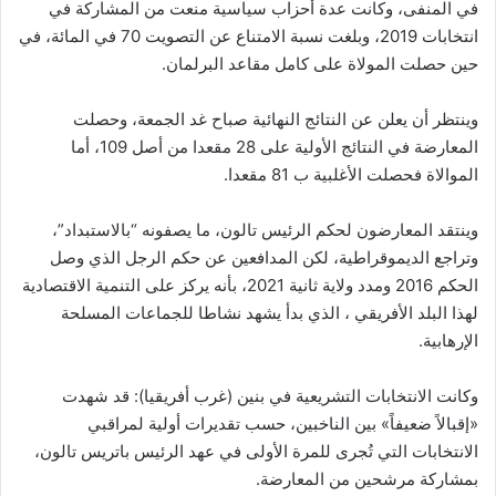
في المنفى، وكانت عدة أحزاب سياسية منعت من المشاركة في
انتخابات 2019، وبلغت نسبة الامتناع عن التصويت 70 في المائة، في
حين حصلت المولاة على كامل مقاعد البرلمان.
وينتظر أن يعلن عن النتائج النهائية صباح غد الجمعة، وحصلت
المعارضة في النتائج الأولية على 28 مقعدا من أصل 109، أما
الموالاة فحصلت الأغلبية ب 81 مقعدا.
وينتقد المعارضون لحكم الرئيس تالون، ما يصفونه “بالاستبداد”،
وتراجع الديموقراطية، لكن المدافعين عن حكم الرجل الذي وصل
الحكم 2016 ومدد ولاية ثانية 2021، بأنه يركز على التنمية الاقتصادية
لهذا البلد الأفريقي ، الذي بدأ يشهد نشاطا للجماعات المسلحة
الإرهابية.
وكانت الانتخابات التشريعية في بنين (غرب أفريقيا): قد شهدت
«إقبالاً ضعيفاً» بين الناخبين، حسب تقديرات أولية لمراقبي
الانتخابات التي تُجرى للمرة الأولى في عهد الرئيس باتريس تالون،
بمشاركة مرشحين من المعارضة.