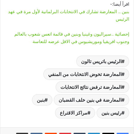
اقرأ أيضا:-
بنين .. المعارضة تشارك في الانتخابات البرلمانية لأول مرة في عهد
الرئيس
إحصائية ..سيراليون وغينيا وبنين في قائمة اتعس شعوب بالعالم
وجنوب افريقيا وموريشيوس في الاقل عرضه للتعاسة
الرئيس باتريس تالون
المعارضة تخوض الانتخابات من المنفي
المعارضة ترفض نتائج الانتخابات
المعارضة في بنين خلف القضبان
بنبن
رئيس بنين
مراكز الاقتراع
لينكدإن
‏Tumblr
بينتيريست
‏Reddit
‏VKontakte
مشاركة عبر البريد