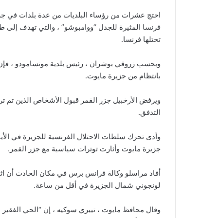
احتج عشرات من رؤساء البلديات من عدة بلدات في جز
فرنسا المثيرة للجدل “ووامبوشو” ، والتي تهدف إلى طر
تحتلها فرنسا.
وبحسب زروقي بوشران ، رئيس بلدية موتسامودو ، فإن م
بانتظام من جزيرة مايوت.
ويرفض الأرخبيل جزر القمر قبول الأشخاص الذين تم ترحي
التدفق.
وأدى تحرك سلطات الاحتلال الفرنسية للجزيرة في الأيا
جزيرة مايوت وأثارت توترات سياسية مع جزر القمر.
أفاد مراسلو وكالة فرانس برس في مكان الحادث أن اث
لونجوني شمال الجزيرة في أقل من ساعة.
وقال محافظ مايوت ، تييري سوكيه ، إن “الحي الفقير 