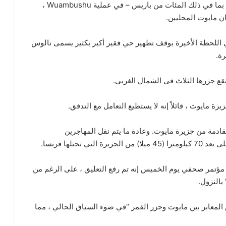
تم نشر حوالي 1800 عنصر من قوات الأمن الفرنسية – بما في ذلك المئات من باريس – في عملية Wuambushu ،
 مايوت المحليين.
 اللحظة الأخيرة بوقف تطهير حي فقير أكبر بكثير يسمى تالوس
قع جزرها الثلاث في الشمال الغربي.
 مايوت ، قائلاً إنه لا يستطيع التعامل مع التدفق.
قادمة من جزيرة مايوت. وعادة ما يتم نقل المهاجرين
تحتلها فرنسا.
ؤتمر صحفي يوم الخميس إنه تم رفع التعليق ، على الرغم من
بالنزول.
 ذلك أنها ستعلق المعابر بين مايوت وجزر القمر “في ضوء السياق الحالي ، مما