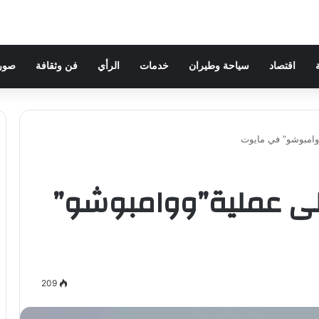
اقتصاد
سياحة وطيران
خدمات
الرأي
فن وثقافة
صور 
ووامبوشو” في مايوت
 على عملية”ووامبوشو”
209