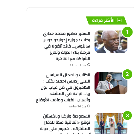
الأكثر قراءة
السفير دكتور محمد حجازي
يكتب : جوزيه إدواردو دوس
سانتوس… قائد أنغولا في
مرحلة بناء الدولة وتعزيز
الشراكة مع القاهرة
منذ 11 ساعة
الكاتب والمحلل السياسي
الليبي إدريس احميد يكتب :
الكاميرون في ظل غياب بول
بيا… قراءة في المشهد
وأسباب الغياب ومآلات الأوضاع
منذ 14 ساعة
السعودية وتركيا وباكستان
توقع «اتفاقية مكة للدفاع
المشترك».. هجوم على دولة