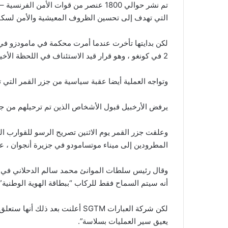
التي تهدف إلى تحسين الظروف المعيشية والأمن لسكان
لكن بدايتها تأخرت عندما أمرت محكمة في مامودزو في
2 في كونغو ، وهو قرار قيد الاستئناف في اللحظة الأخيرة.
وتواجه العملية أيضا عقبة سياسية من جزر القمر التي ت
يرفض الأرخبيل قبول الأشخاص الذين تم ترحيلهم من جزيرة
وعلقت جزر القمر يوم الاثنين تصريح الرسو للقوارب ال
المطرودين إلى ميناء موتسامودو في جزيرة أنجوان ، على بعد 70 كيلومترا (45 ميلا) من الجزيرة التي 
وقال رئيس سلطات الموانئ محمد سالم الدحلاني في م
أنه سيتم السماح فقط للركاب “ببطاقة الهوية الوطنية” 
لكن شركة العبارات SGTM أعلنت بعد
يعيق سير العمليات بسلاسة”.