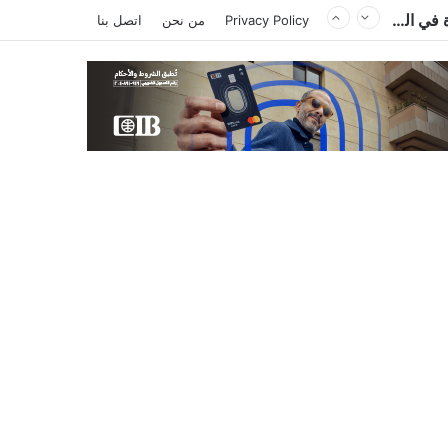
الكاتب والمحلل السياسي الليبي إدريس احميد يكتب : الكاميرون في ظل غياب بول بيا… قراءة في المشهد وأسباب الغياب ومآلات الأوضاع
Privacy Policy
من نحن
اتصل بنا