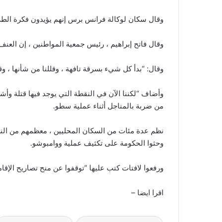
وقال سكان لوكالة فرانس برس إنهم يؤيدون فكرة الطرد 
وقال فاتح إبراهيم ، رئيس جمعية المواطنين ، إن العنف قد
وقال: “بدأ كل شيء بسرقة تافهة ، وقللنا من شأنها ، وق
وأضاف “لكننا الآن في النقطة التي يوجد فيها قتلة وأ
من ضربة بالمناجل أثناء عملية سطو.
نظم عدة مئات من السكان المحليين ، معظمهم من النس
وحثوا الحكومة على تكثيف عملية ووامبوشو.
ورفعوا لافتات كتب عليها “توقفوا عن منح تصاريح الإقام
اقرا ايضا –