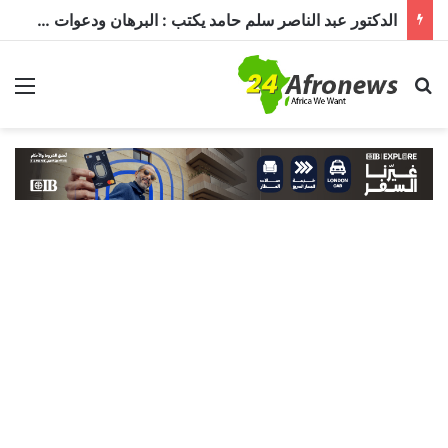
الدكتور عبد الناصر سلم حامد يكتب : البرهان ودعوات الترشيح.. قراءة في تحديات الحكم ومستقبل الدولة
بحث عن
الق