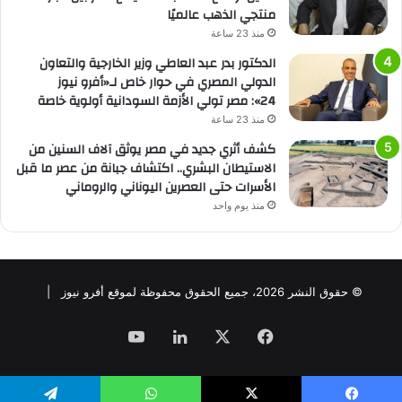
منتجي الذهب عالميًا
منذ 23 ساعة
الدكتور بدر عبد العاطي وزير الخارجية والتعاون
الدولي المصري في حوار خاص لـ«أفرو نيوز
24»: مصر تولي الأزمة السودانية أولوية خاصة
منذ 23 ساعة
كشف أثري جديد في مصر يوثق آلاف السنين من
الاستيطان البشري.. اكتشاف جبانة من عصر ما قبل
الأسرات حتى العصرين اليوناني والروماني
منذ يوم واحد
© حقوق النشر 2026، جميع الحقوق محفوظة لموقع أفرو نيوز |
فيسبوك
‫X
لينكدإن
‫YouTube