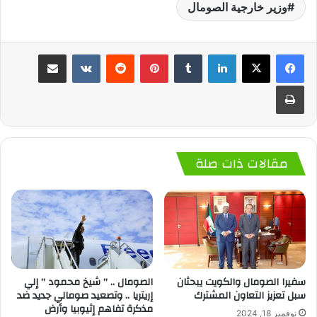
وزير خارجية الصومال
لينكدإن
‏Tumblr
بينتيريست
‏Reddit
‏VKontakte
مشاركة عبر البريد
طباعة
مقالات ذات صلة
سفيرا الصومال والكويت يبحثان
الصومال .. ” شيخ محمود ” إلي
سبل تعزيز التعاون المشترك
إريتريا .. وتصعيد صومالي جديد ضد
مذكرة تفاهم إثيوبيا وأرض
نوفمبر 18, 2024