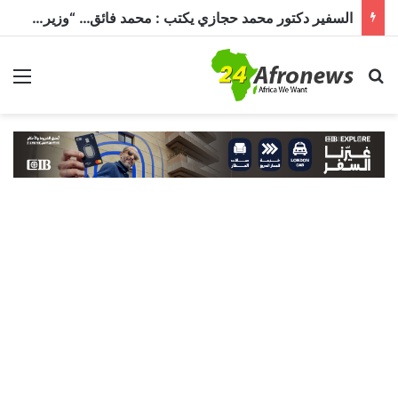
السفير دكتور محمد حجازي يكتب : محمد فائق… “وزير إفريقيا” الذي حمل رسالة القاهرة إلى القارة السمراء
بحث عن
الق