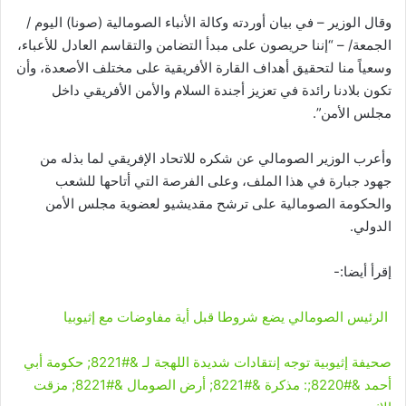
وقال الوزير – في بيان أوردته وكالة الأنباء الصومالية (صونا) اليوم /
الجمعة/ – “إننا حريصون على مبدأ التضامن والتقاسم العادل للأعباء،
وسعياً منا لتحقيق أهداف القارة الأفريقية على مختلف الأصعدة، وأن
تكون بلادنا رائدة في تعزيز أجندة السلام والأمن الأفريقي داخل
مجلس الأمن”.
وأعرب الوزير الصومالي عن شكره للاتحاد الإفريقي لما بذله من
جهود جبارة في هذا الملف، وعلى الفرصة التي أتاحها للشعب
والحكومة الصومالية على ترشح مقديشيو لعضوية مجلس الأمن
الدولي.
إقرأ أيضا:-
الرئيس الصومالي يضع شروطا قبل أية مفاوضات مع إثيوبيا
صحيفة إثيوبية توجه إنتقادات شديدة اللهجة لـ &#8221; حكومة أبي
أحمد &#8220;: مذكرة &#8221; أرض الصومال &#8221; مزقت