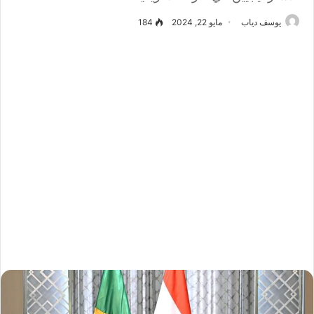
يوسف دياب
مايو 22, 2024
184