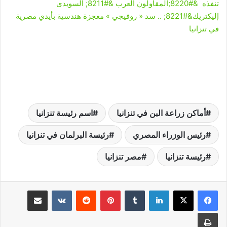
تنفذه &#8220;المقاولون العرب &#8211; السويدى
إليكتريك&#8221; .. سد « روفيجي » معجزة هندسية بأيدي مصرية
في تنزانيا
أماكن زراعة البن في تنزانيا
اسم رئيسة تنزانيا
رئيس الوزراء المصري
رئيسة البرلمان في تنزانيا
رئيسة تنزانيا
مصر تنزانيا
لينكدإن
‏Tumblr
بينتيريست
‏Reddit
‏VKontakte
مشاركة عبر البريد
طباعة