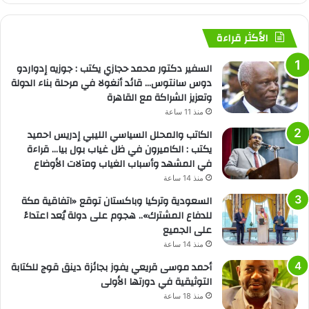
الأكثر قراءة
السفير دكتور محمد حجازي يكتب : جوزيه إدواردو
دوس سانتوس… قائد أنغولا في مرحلة بناء الدولة
وتعزيز الشراكة مع القاهرة
منذ 11 ساعة
الكاتب والمحلل السياسي الليبي إدريس احميد
يكتب : الكاميرون في ظل غياب بول بيا… قراءة
في المشهد وأسباب الغياب ومآلات الأوضاع
منذ 14 ساعة
السعودية وتركيا وباكستان توقع «اتفاقية مكة
للدفاع المشترك».. هجوم على دولة يُعد اعتداءً
على الجميع
منذ 14 ساعة
أحمد موسى قريعي يفوز بجائزة دينق قوج للكتابة
التوثيقية في دورتها الأولى
منذ 18 ساعة