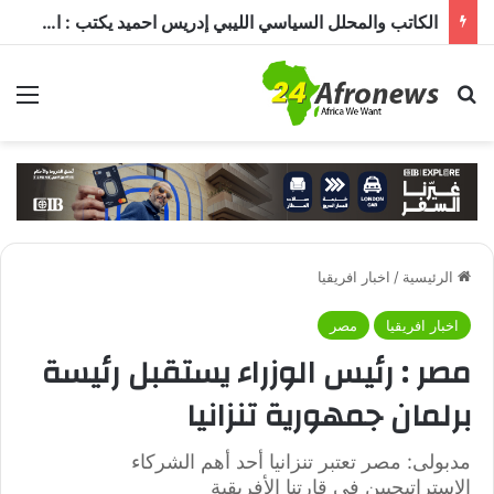
الكاتب والمحلل السياسي الليبي إدريس احميد يكتب : الكاميرون في ظل غياب بول بيا… قراءة في المشهد وأسباب الغياب ومآلات الأوضاع
بحث عن
الق
الرئيسية
/
اخبار افريقيا
اخبار افريقيا
مصر
مصر : رئيس الوزراء يستقبل رئيسة
برلمان جمهورية تنزانيا
مدبولى: مصر تعتبر تنزانيا أحد أهم الشركاء
الاستراتيجيين في قارتنا الأفريقية