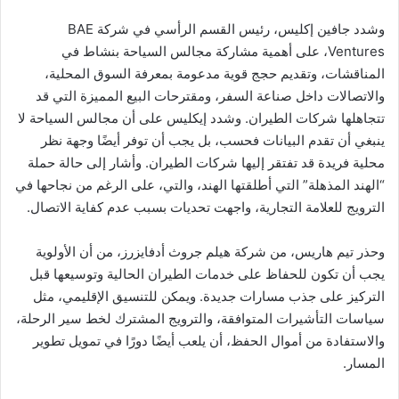
وشدد جافين إكليس، رئيس القسم الرأسي في شركة BAE
Ventures، على أهمية مشاركة مجالس السياحة بنشاط في
المناقشات، وتقديم حجج قوية مدعومة بمعرفة السوق المحلية،
والاتصالات داخل صناعة السفر، ومقترحات البيع المميزة التي قد
تتجاهلها شركات الطيران. وشدد إيكليس على أن مجالس السياحة لا
ينبغي أن تقدم البيانات فحسب، بل يجب أن توفر أيضًا وجهة نظر
محلية فريدة قد تفتقر إليها شركات الطيران. وأشار إلى حالة حملة
“الهند المذهلة” التي أطلقتها الهند، والتي، على الرغم من نجاحها في
الترويج للعلامة التجارية، واجهت تحديات بسبب عدم كفاية الاتصال.
وحذر تيم هاريس، من شركة هيلم جروث أدفايزرز، من أن الأولوية
يجب أن تكون للحفاظ على خدمات الطيران الحالية وتوسيعها قبل
التركيز على جذب مسارات جديدة. ويمكن للتنسيق الإقليمي، مثل
سياسات التأشيرات المتوافقة، والترويج المشترك لخط سير الرحلة،
والاستفادة من أموال الحفظ، أن يلعب أيضًا دورًا في تمويل تطوير
المسار.