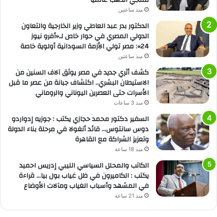
منذ ساعتين
الدكتور بدر عبد العاطي وزير الخارجية والتعاون
الدولي المصري في حوار خاص لـ«أفرو نيوز
24»: مصر تولي الأزمة السودانية أولوية خاصة
منذ ساعتين
كشف أثري جديد في مصر يوثق آلاف السنين من
الاستيطان البشري.. اكتشاف جبانة من عصر ما قبل
الأسرات حتى العصرين اليوناني والروماني
منذ 3 ساعات
السفير دكتور محمد حجازي يكتب : جوزيه إدواردو
دوس سانتوس… قائد أنغولا في مرحلة بناء الدولة
وتعزيز الشراكة مع القاهرة
منذ 18 ساعة
الكاتب والمحلل السياسي الليبي إدريس احميد
يكتب : الكاميرون في ظل غياب بول بيا… قراءة
في المشهد وأسباب الغياب ومآلات الأوضاع
منذ 21 ساعة