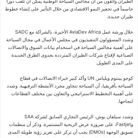
الطيران واثقون من أن مجالس السياحة الوطنية يمكن أن تلعب دوراً
حاسماً في تحفيز النمو الاقتصادي من خلال التأثير على إنشاء خطوط
طيران جديدة.
خلال ورشة عمل AviaDev Africa الأخيرة، بالشراكة مع SADC
وشدد المسؤولون التنفيذيون في مجلس الأعمال في مجال السياحة
على أهمية مجالس السياحة في استخدام بيانات السوق والاتصالات
الصناعية لإقناع شركات الطيران المترددة بجدوى الطرق الجديدة
على المدى الطويل.
كوجو بينتوم ويليامز, UN وأكد كبير خبراء الاتصالات في قطاع
السياحة بأفريقيا، أن السياحة تتجاوز مجرد الأنشطة الترفيهية. وشدد
على أهمية التخطيط الاستراتيجي والتعاون بين مختلف القطاعات
لنجاحها.
وشدد سيلفان بوش، الرئيس التجاري السابق لشركة SAA
وFastjet، على ضرورة عرض الربحية المستمرة. وذكر أن منظمات
تسويق الوجهة (DMOs) يجب أن تركز على تعزيز رؤية طويلة المدى