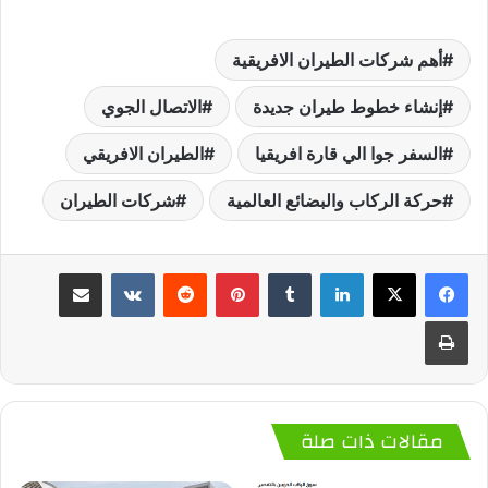
أهم شركات الطيران الافريقية
إنشاء خطوط طيران جديدة
الاتصال الجوي
السفر جوا الي قارة افريقيا
الطيران الافريقي
حركة الركاب والبضائع العالمية
شركات الطيران
لينكدإن
‏Tumblr
بينتيريست
‏Reddit
‏VKontakte
مشاركة عبر البريد
طباعة
مقالات ذات صلة