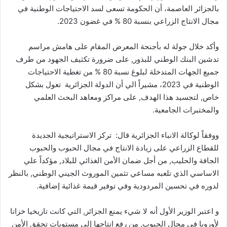
بالجزائر العاصمة، أن الحكومة تسعى لسد الاحتياجات الوطنية في
مجال الانتاج الزراعي بنسبة 80 % في غضون 2023.
وأكد خلال جولة له بأجنحة المعرض المقام على هامش مراسم
تدشين البنك الوطني للبذور, على ضرورة تكثيف الجهود من طرف
جميع الجهات المتدخلة لبلوغ نسبة 80 % من تغطية الاحتياجات
الوطنية في 2023، مشيراً الي أن الدولة الجزائرية تعول بشكل
خاص, لتجسيد هذا الهدف, على مراكز ومعاهد البحث العلمي
والمختبرات الجامعية.
ووفقاً لوكالة الانباء الجزائرية قال: تركز الاستراتيجية الجديدة
للقطاع الزراعي على زيادة الانتاج في مجال الحبوب والحبوب
الجافة والحليب, من أجل ضمان الأمن الغذائي للبلاد, مؤكداً علي
الاساسي الذي تلعبه مساعي تثمين الموروث الجيني الوطني, بالنظر
لدوره في تحسين المردودية وفي توفير قيمة غذائية إضافية.
و اعتبر الوزير الأول أنه لا شيء يمنع الجزائر, التي كانت تاريخيا خزانا
لأوروبا في مجال الحبوب, من رفع انتاجها إلى مستويات تحقق الأمن