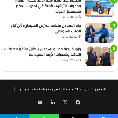
الدكتور عبد الناصر سلم حامد يكتب : البرهان
ودعوات الترشيح.. قراءة في تحديات الحكم
ومستقبل الدولة
منذ 19 ساعة
وزير المعادن يكشف لـ«أرض السودان» أين يُباع
الذهب السوداني
منذ 22 ساعة
وزيرا خارجية مصر والسودان يبحثان هاتفياً العلاقات
الثنائية وتطورات الأزمة السودانية
منذ 22 ساعة
© حقوق النشر 2026، جميع الحقوق محفوظة لموقع أفرو نيوز |
فيسبوك
‫X
لينكدإن
‫YouTube