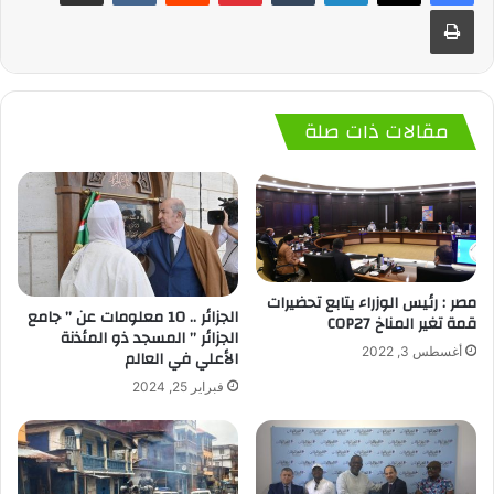
طباعة
مقالات ذات صلة
مصر : رئيس الوزراء يتابع تحضيرات
الجزائر .. 10 معلومات عن ” جامع
قمة تغير المناخ COP27
الجزائر ” المسجد ذو المئذنة
أغسطس 3, 2022
الأعلي في العالم
فبراير 25, 2024