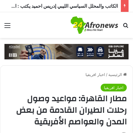
الكاتب والمحلل السياسي الليبي إدريس احميد يكتب : الكاميرون في ظل غياب بول بيا… قراءة في المشهد وأسباب الغياب ومآلات الأوضاع
بحث عن
الق
الرئيسية
/
اخبار افريقيا
اخبار افريقيا
مطار القاهرة: مواعيد وصول
رحلات الطيران القادمة من بعض
المدن والعواصم الأفريقية