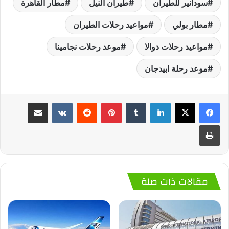
سودانير للطيران
طيران النيل
مطار القاهرة
مطار بولي
مواعيد رحلات الطيران
مواعيد رحلات دوالا
موعد رحلات نجامينا
موعد رحلة ابيدجان
لينكدإن
‏Tumblr
بينتيريست
‏Reddit
‏VKontakte
مشاركة عبر البريد
طباعة
مقالات ذات صلة