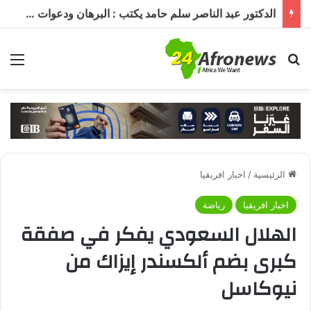
وزير المعادن يكشف لـ«أرض السودان» أين يُباع الذهب السوداني
بحث عن
الق
الرئيسية
/
اخبار افريقيا
اخبار افريقيا
رياضة
الهلال السعودي يفكر في صفقة
كبرى بضم ألكسندر إيزاك من
نيوكاسل