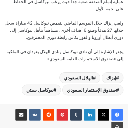
عملية إتمام الصفقة صعبة جداً حيث يرغب نيوكاسل في الحفاظ
على نجمه الأول.
ولعب إيزاك خلال الموسم الماضي بقيمص نيوكاسل 42 مباراة سجل
خلالها 27 هدفاً وصنع 6 أهداف أخرى، مساهماً بتأهل نيوكاسل إلى
دوري أبطال أوروبا والفوز بكأس رابطة دوري المحترفين.
يجدر الإشارة إلى أن نادي نيوكاسل ونادي الهلال يعودان في الملكية
إلى «صندوق الاستثمارات العامة السعودي».
إيزاك
الهلال السعودي
صندوق الإستثمار السعودي
نيوكاسل سيتي
لينكدإن
‏Tumblr
بينتيريست
‏Reddit
‏VKontakte
مشاركة عبر البريد
طباعة