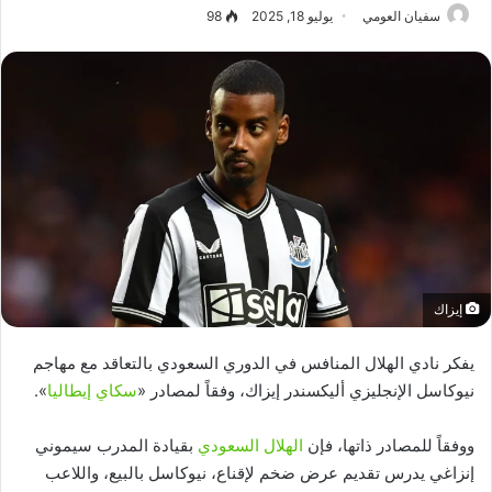
سفيان العومي
يوليو 18, 2025
98
إيزاك
يفكر نادي الهلال المنافس في الدوري السعودي بالتعاقد مع مهاجم
نيوكاسل الإنجليزي أليكسندر إيزاك، وفقاً لمصادر «
سكاي إيطاليا
».
ووفقاً للمصادر ذاتها، فإن
الهلال السعودي
بقيادة المدرب سيموني
إنزاغي يدرس تقديم عرض ضخم لإقناع، نيوكاسل بالبيع، واللاعب