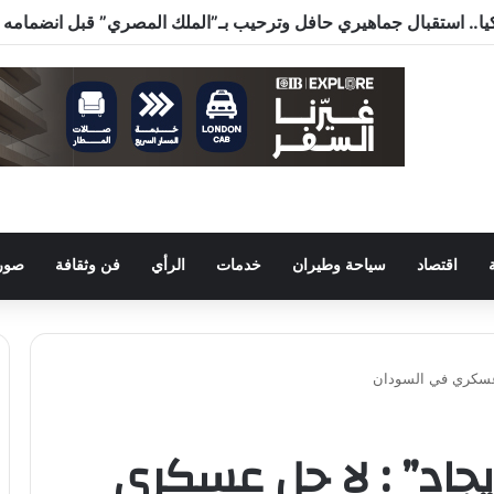
اقتصاد
سياحة وطيران
خدمات
الرأي
فن وثقافة
صور 
حل عسكري في السودان
يجاد” : لا حل عسكري