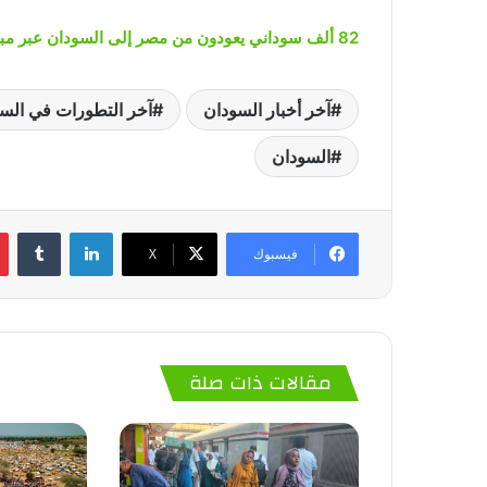
82 ألف سوداني يعودون من مصر إلى السودان عبر مبادرة العودة الطوعية
آخر أخبار السودان
آخر التطورات في الس
السودان
لينكدإن
‏Tumblr
فيسبوك
‫X
مقالات ذات صلة