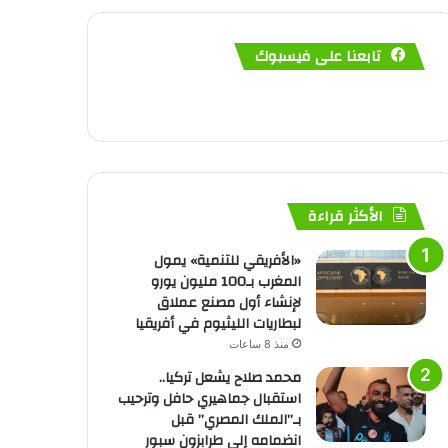
تابعنا على فيسبوك
الأكثر قراءة
«الأفريقي للتنمية» يمول
المغرب بـ100 مليون يورو
لإنشاء أول مصنع عملاق
لبطاريات الليثيوم في أفريقيا
منذ 8 ساعات
محمد صلاح يشعل تركيا..
استقبال جماهيري حافل وترحيب
بـ”الملك المصري” قبل
انضمامه إلى طرابزون سبور