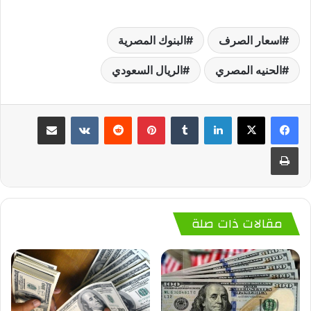
اسعار الصرف
البنوك المصرية
الحنيه المصري
الريال السعودي
لينكدإن
‏Tumblr
بينتيريست
‏Reddit
‏VKontakte
مشاركة عبر البريد
طباعة
مقالات ذات صلة