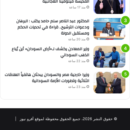
القديسة فيلومينا العجائبية
منذ 17 ساعة
الدكتور عبد الناصر سلم حامد يكتب : البرهان
ودعوات الترشيح.. قراءة في تحديات الحكم
ومستقبل الدولة
منذ 20 ساعة
وزير المعادن يكشف لـ«أرض السودان» أين يُباع
الذهب السوداني
منذ 22 ساعة
وزيرا خارجية مصر والسودان يبحثان هاتفياً العلاقات
الثنائية وتطورات الأزمة السودانية
منذ 23 ساعة
© حقوق النشر 2026، جميع الحقوق محفوظة لموقع أفرو نيوز |