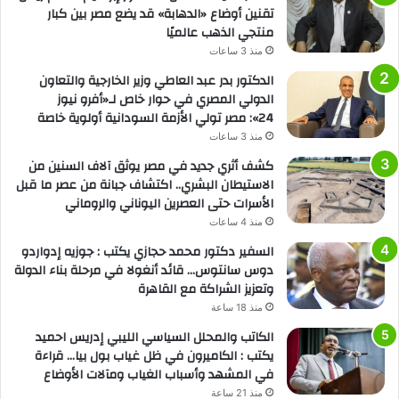
تقنين أوضاع «الدهابة» قد يضع مصر بين كبار
منتجي الذهب عالميًا
منذ 3 ساعات
الدكتور بدر عبد العاطي وزير الخارجية والتعاون
الدولي المصري في حوار خاص لـ«أفرو نيوز
24»: مصر تولي الأزمة السودانية أولوية خاصة
منذ 3 ساعات
كشف أثري جديد في مصر يوثق آلاف السنين من
الاستيطان البشري.. اكتشاف جبانة من عصر ما قبل
الأسرات حتى العصرين اليوناني والروماني
منذ 4 ساعات
السفير دكتور محمد حجازي يكتب : جوزيه إدواردو
دوس سانتوس… قائد أنغولا في مرحلة بناء الدولة
وتعزيز الشراكة مع القاهرة
منذ 18 ساعة
الكاتب والمحلل السياسي الليبي إدريس احميد
يكتب : الكاميرون في ظل غياب بول بيا… قراءة
في المشهد وأسباب الغياب ومآلات الأوضاع
منذ 21 ساعة