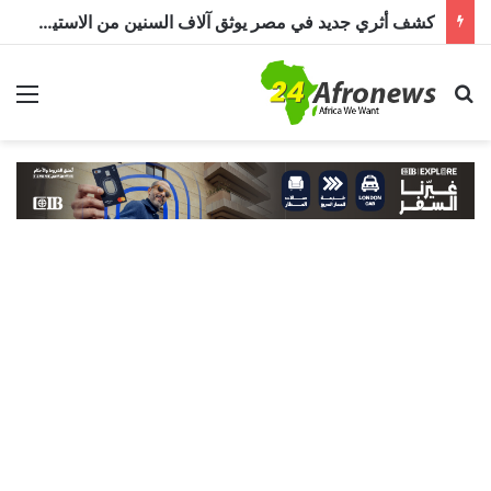
كشف أثري جديد في مصر يوثق آلاف السنين من الاستيطان البشري.. اكتشاف جبانة من عصر ما قبل الأسرات حتى العصرين اليوناني والروماني
بحث عن
الق