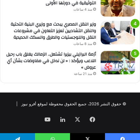
التوثيقية في دورتها الأولى
منذ 4 ساعات
وزير النقل المصري يبحث مع وزيري البنية التحتية
والنقل التشاديين تعزيز التعاون في مشروعات
النقل واللوجستيات والطرق والسكك الحديدية
منذ 8 ساعات
أزمة البرازيلي بيزيرا تشتعل.. الزمالك يغلق باب رحيل
اللاعب ويؤكد : « لن ندخل في مفاوضات بشأن أي
عروض »
منذ 21 ساعة
© حقوق النشر 2026، جميع الحقوق محفوظة لموقع أفرو نيوز |
فيسبوك
‫X
لينكدإن
‫YouTube