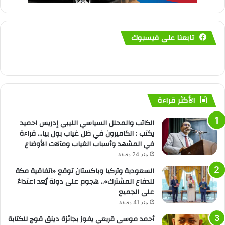
تابعنا على فيسبوك
الأكثر قراءة
الكاتب والمحلل السياسي الليبي إدريس احميد
يكتب : الكاميرون في ظل غياب بول بيا… قراءة
في المشهد وأسباب الغياب ومآلات الأوضاع
منذ 24 دقيقة
السعودية وتركيا وباكستان توقع «اتفاقية مكة
للدفاع المشترك».. هجوم على دولة يُعد اعتداءً
على الجميع
منذ 41 دقيقة
أحمد موسى قريعي يفوز بجائزة دينق قوج للكتابة