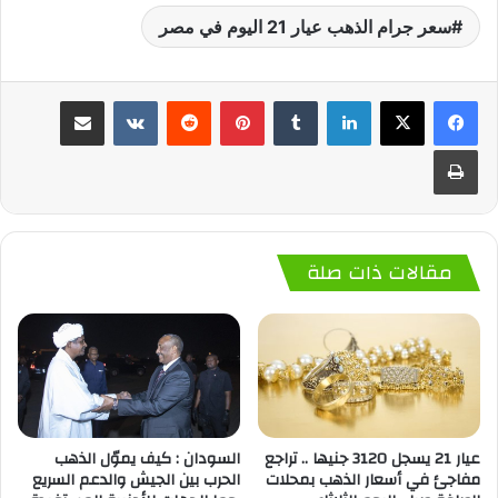
سعر جرام الذهب عيار 21 اليوم في مصر
لينكدإن
‏Tumblr
بينتيريست
‏Reddit
‏VKontakte
مشاركة عبر البريد
طباعة
مقالات ذات صلة
السودان : كيف يموّل الذهب
عيار 21 يسجل 3120 جنيها .. تراجع
الحرب بين الجيش والدعم السريع
مفاجئ في أسعار الذهب بمحلات